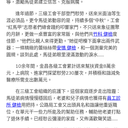
導，激勵馬徒弟建立信念、克服病魔。
逢年過節，三級工會干部登門慰勞，送來米面油等生
涯必須品。更令馬徒弟動容的是，持續多個“中秋”，工會
“紅馬甲”志愿者們總會踐約叩響家門，不只送來象征團聚
的月餅，更做一桌豐富的家常飯，與他們共
竹科 健檢
度
佳節。“他們比親人來得更勤。”她從吧檯下面拿出兩件武
器：一條精緻的蕾絲絲帶
安慎 健檢
，和一個測量完美的
圓規。談到此處，馬徒弟眼里浸滿激動的淚水……
10余年間，金昌各級工會累計送來幫扶資金8萬余
元，上病院、進家門探望慰勞230屢次，并積極和諧減免
醫療所需支出數萬元。
在三級工會組織的庇護下，這個家庭逐步走出陰霾：
馬徒弟病情慢慢穩固后，老婆和兒子病情也獲得有
員工診
所 健檢
用把持。公路局工會又出頭具名和諧讓他重返職
位，在單元干一些力所能及的幫助任務，輔助他老婆打點
了退休手續。已經愁云彌漫的家庭，又佈滿歡聲笑語……