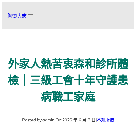
跳
至
胸懷大志
主
要
內
容
外家人熱苦衷森和診所體
檢｜三級工會十年守護患
病職工家庭
Posted by:
admin
|
On:
2026 年 6 月 3 日
|
不知所措