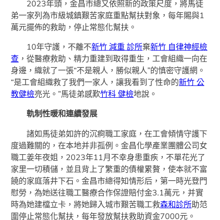
2023年頭，金昌市總又依照新的政策尺度，將馬徒
弟一家列為市級城鎮艱苦家庭重點幫扶對象，每年賜與1
萬元擺佈的救助，停止常態化幫扶。
10年守護，不離不
新竹 減重 診所
棄
新竹 自律神經檢
查
，從醫療救助、精力重建到取得重生，工會組織一向在
身邊，織就了一張“不是親人，勝似親人”的慎密守護網。
“是工會組織救了我們一家人，讓我看到了性命的
新竹 公
教健檢
亮光。”馬徒弟感歎
竹科 健檢
地說。
軌制性暖和連續發展
諸如馬徒弟如許的沉痾職工家庭，在工會傾情守護下
度過難關的，在本地并非孤例。金昌化學產業團體公司女
職工姜年夜姐，2023年11月不幸身患重疾，不單花光了
家里一切積儲，並且背上了繁重的債權累贅，使本就不富
饒的家庭落井下石。金昌市總得知情形后，第一時光登門
慰勞，為她送往職工醫療合作保證賠付金3.1萬元，并實
時為她建檔立卡，將她歸入城市艱苦職工救
森和診所
助范
圍停止常態化幫扶，每年發放幫扶救助資金7000元。