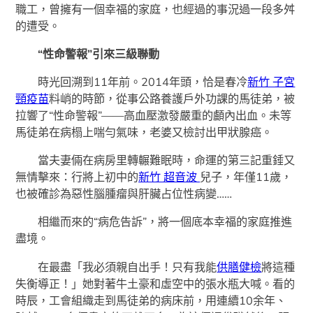
職工，曾擁有一個幸福的家庭，也經過的事況過一段多舛
的遭受。
“性命警報”引來三級聯動
時光回溯到11年前。2014年頭，恰是春冷
新竹 子宮
頸疫苗
料峭的時節，從事公路養護戶外功課的馬徒弟，被
拉響了“性命警報”——高血壓激發嚴重的顱內出血。未等
馬徒弟在病榻上喘勻氣味，老婆又檢討出甲狀腺癌。
當夫妻倆在病房里轉輾難眠時，命運的第三記重錘又
無情擊來：行將上初中的
新竹 超音波
兒子，年僅11歲，
也被確診為惡性腦腫瘤與肝臟占位性病變……
相繼而來的“病危告訴”，將一個底本幸福的家庭推進
盡境。
在最盡「我必須親自出手！只有我能
供膳健檢
將這種
失衡導正！」她對著牛土豪和虛空中的張水瓶大喊。看的
時辰，工會組織走到馬徒弟的病床前，用連續10余年、