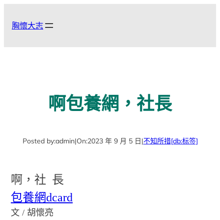
跳
至
胸懷大志
主
要
內
容
啊包養網，社長
Posted by:
admin
|
On:
2023 年 9 月 5 日
|
不知所措
[db:标签]
啊，社 長
包養網dcard
文 / 胡懷亮