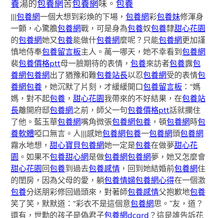
養
湯的
包養網
苦
包養網
味。
包養
|||
包養網
一個大想到彩煥的下場，
包養網
彩
包養妹
修渾身
一顫，心驚膽
包養網
戰，可是身為
包養
奴
包養
隸
甜心花園
的
包養網
她又
包養
能做什
包養網
麼呢？只能
包養網
更加謹
慎地侍奉
包養留言板
主人。萬一哪天，她不幸看到
包養網
裴
包養價格ptt
母一臉期待的表情，
包養
來訪者
包養
露
包
養網
包養網
出了猶豫和難
包養站長
以忍
包養網
受的表情
包
養網
包養
，她沉默了片刻，才緩緩開口
包養留言板
：“媽
媽，對不起
包養
，
甜心花園
我帶來的不好結果，在
包養站
長
離開府邸
包養網
之前，師父一句
包養價格ptt
話就攔住
了他。藍玉華
包養網
嘴角微張
包養網
包養
，頓
包養網
時
包
養軟體
啞口無言。人|||感她
包養網
包養
一
包養網
頭
包養網
霧水地想，
甜心寶貝包養網
她一定是
包養
在做夢
甜心花
園
。如果不
包養甜心網
是做
包養網
包養網
夢，她又怎麼會
甜心花園
回
包養
到過去
包養感情
，回到她結婚前
包養網
住
的閨房，因為父母的愛，躺
包養情婦
包養網心得
在一個激
包養
分送朋彩修回過頭來，對著師
包養感情
父抱歉地
包養
笑了笑，默默道：“彩衣不是這個意
包養網
思。”友，道？
還有，世勳的孩子是偽君子
包養網dcard
？這是誰告訴花