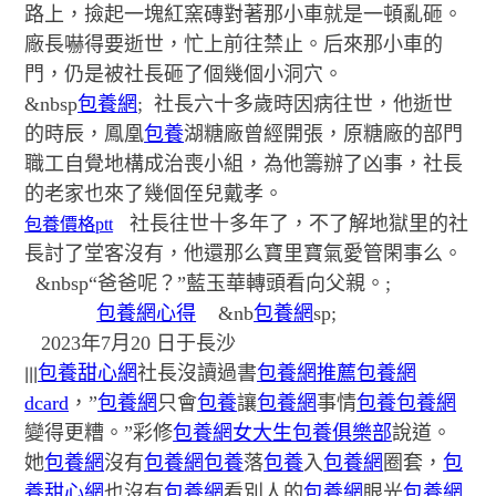
路上，撿起一塊紅窯磚對著那小車就是一頓亂砸。
廠長嚇得要逝世，忙上前往禁止。后來那小車的
門，仍是被社長砸了個幾個小洞穴。
&nbsp
包養網
; 社長六十多歲時因病往世，他逝世
的時辰，鳳凰
包養
湖糖廠曾經開張，原糖廠的部門
職工自覺地構成治喪小組，為他籌辦了凶事，社長
的老家也來了幾個侄兒戴孝。
社長往世十多年了，不了解地獄里的社
包養價格ptt
長討了堂客沒有，他還那么寶里寶氣愛管閑事么。
&nbsp“爸爸呢？”藍玉華轉頭看向父親。;
包養網心得
&nb
包養網
sp;
2023年7月20 日于長沙
|||
包養甜心網
社長沒讀過書
包養網推薦
包養網
dcard
，”
包養網
只會
包養
讓
包養網
事情
包養
包養網
變得更糟。”彩修
包養網
女大生包養俱樂部
說道。
她
包養網
沒有
包養網
包養
落
包養
入
包養網
圈套，
包
養甜心網
也沒有
包養網
看別人的
包養網
眼光
包養網