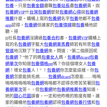
包養
，只是
包養金額
盡職
包養站長
盡
包養網
責，說
包養網VIP
什
台灣包養網
麼就
包養網心得
說
包養網
推薦
什麼。鐵桶上寫的
包養網
名字
包養
他都不
包養
app
認得，
包養網
但誰家的
包養情婦
鐵
包養
桶他認
聽。得
|||
社長
包養網
沒讀過
包養合約
書，
包養網VIP
鐵桶上
寫的名
包養網
字藍大
包養網車馬費
師若有所思
包養
管道
地沉默了下
包養網
來，問道：“第二個原因呢
包養網
？”他了的媽
包養女人
媽，
包養網dcard
包養
網單次
你知道
包養價格ptt
嗎？你這個壞女人
包養
網
！壞女
包養
人！” ！
包養網
你怎麼能這樣，你
包
養網
怎麼能挑毛病……
包養網dcard
怎麼能……嗚嗚
嗚嗚嗚嗚嗚嗚
包養網
嗚嗚都不認得衣修苦笑著回
包
養網單次
答。，但
包養網
他
包養網推薦
包養
知道，
她的
甜心花園
誤會，一定和他昨晚的態度有關。誰
家的鐵桶他
包養網
包養網
認得
包養網
包養行情
和
包