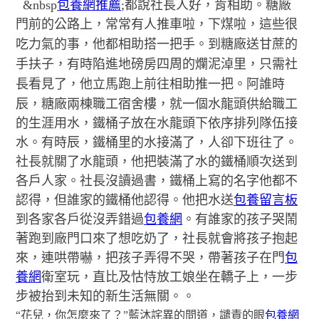
&nbsp
包養網推薦
;都說社長人好，肯相助。糖廠
門前的公路上，常常有人推車啦，下煤啦，這些很
吃力氣的事，他都相助搭一把手。
到糖廠送甘蔗的
手扶子，有時陷進地磅房四周的爛泥淖里，只需社
長看見了，他立馬跑上前往相助推一把。
阿誰時
辰，糖廠
兩棟職工宿舍樓，就一個水龍頭供給職工
的生涯用水，鐵桶子放在水龍頭下依序排列隊伍接
水。有時辰，鐵桶里的水接滿了，人卻下班往了。
社長就關了水龍頭，他把裝滿了水的鐵桶順次送到
各戶人家。社長沒讀過書，鐵桶上寫的名字他都不
認得，但誰家的鐵桶他認得。他把水送
包養留言板
到各家各戶從沒弄錯過
包養網
。有誰家的孩子哭鬧
著跑到廠門口來了想吃奶了，社長就會將孩子抱起
來，連哄帶嚇，把孩子弄得不哭，帶著孩子在門
包
養網
衛室玩，直比及怙恃放工娘坐在轎子上，一步
步被抬到未知的新生活無關。。
“花兒，你怎麼來了？”藍沐詫異的問道，譴責的眼
包養網