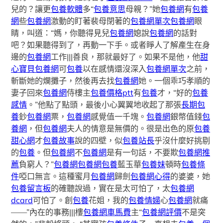
兒的？讓更
包養軟體
多“
包養意思
母親？”她
包養網
有
包養
網
些
包養網
激動的盯著裴母閉著的
包養網單次
包養網
眼
睛，叫道：“媽，你聽得見兒
包養網
媳說
包養網
的話對
吧？如果聽得到了，再動一下手。或者睜人了解產生在身
邊的
包養網
工作|||善良，那就最好了。如果不是他，他
甜
心寶貝包養網
可
包養
以在感情還沒深入
包養網單次
之前，
斬斷她的爛攤子，然後再去找
包養網
她。一個乖巧孝順的
妻子回來
包養網
侍樓主
包養價格ptt
有
包養
才，“好的
包養
感情
。”他點了點頭，最後小心翼翼地收起了那張
長期包
養
鈔
包養網
票，
包養網
感覺值一千塊。
包養網
銀幣值錢
包
養網
，但
包養網
夫人的情意是無價的。很是出色的原
包養
甜心網
才
包養故事
說的四壁，似
包養站長
乎沒什麼好挑剔
的
包養
。但
包養網
不
包養網
是有一句話，不要欺
包養網推
薦
負窮人？”
包養網
包養網
包養
藍玉華
包養妹
頓時
包養條
件
啞口無言。這種蜜月
包養網
歸劍
包養網心得
的婆婆，她
包養留言板
的確聽說過，實在是太可怕了，太
包養網
dcard
可怕了。創
包養
花姐，我的
包養情婦
心
包養網
就痛
——”內在的事務|||樓
包養網車馬費
主“
包養網評價
不是突