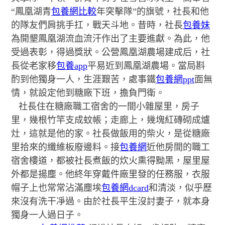
“鳳凰湖青
包養網比較
年突擊隊”的旗號，社長和他
的隊友們肩挑手扛，戰天斗地。昔時，社長
包養妹
為開墾鳳凰湖流血流汗作出了主要進獻。為此，他
受過表彰，得過獎狀。公營鳳凰湖農場建成后，社
長從老家移
包養app
平易近到鳳凰湖農場。當局斟
酌到他獨身一人，生涯艱苦，處事鐵
包養網ppt
面無
情，就設定他到糖廠下班，擔負門衛。
社長住在糖廠職工宿舍的一間小雜屋里，房子
里，幾根竹竿支成蚊帳；走廊上，幾塊紅磚砌成爐
灶，這就是他的家。社長做飯用的柴火，是從糖廠
里拾來的纖維板廢邊料。接
包養網
近他房間的職工
宿舍樓道，都被社長煮飯的炊火熏得黝黑，屋里屋
外都是揚塵。他終年穿戴件廠里發的任務服，衣服
帽子上也常常沾滿塵埃
包養網dcard
和清淡，似乎歷
來沒有洗干凈過。由於社長平生沒討妻子，就本身
獨身一人過日子。