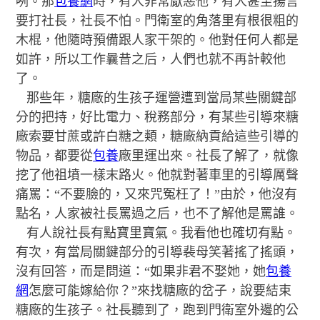
咧。那
包養網
時，有人非常厭惡他，有人甚至揚言
要打社長，社長不怕。門衛室的角落里有根很粗的
木棍，他隨時預備跟人家干架的。他對任何人都是
如許，所以工作曩昔之后，人們也就不再計較他
了。
那些年，糖廠的生孩子運營遭到當局某些關鍵部
分的把持，好比電力、稅務部分，有某些引導來糖
廠索要甘蔗或許白糖之類，糖廠納貢給這些引導的
物品，都要從
包養
廠里運出來。社長了解了，就像
挖了他祖墳一樣末路火。他就對著車里的引導厲聲
痛罵：“不要臉的，又來咒冤枉了！”由於，他沒有
點名，人家被社長罵過之后，也不了解他是罵誰。
有人說社長有點寶里寶氣。我看他也確切有點。
有次，有當局關鍵部分的引導裴母笑著搖了搖頭，
沒有回答，而是問道：“如果非君不娶她，她
包養
網
怎麼可能嫁給你？”來找糖廠的岔子，說要結束
糖廠的生孩子。社長聽到了，跑到門衛室外邊的公