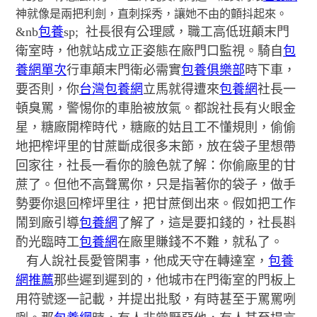
神就像是兩把利劍，直刺採秀，讓她不由的顫抖起來。
&nb
包養
sp; 社長很有公理感，職工高低班顛末門
衛室時，他就站成立正姿態在廠門口監視。騎自
包
養網單次
行車顛末門衛必需實
包養俱樂部
時下車，
要否則，你
台灣包養網
立馬就得遭來
包養網
社長一
頓臭罵，警惕你的車胎被放氣。都說社長有火眼金
星，糖廠開榨時代，糖廠的姑且工不懂規則，偷偷
地把榨坪里的甘蔗斷成很多末節，放在袋子里想帶
回家往，社長一看你的臉色就了解：你偷廠里的甘
蔗了。但他不高聲罵你，只是指著你的袋子，做手
勢要你退回榨坪里往，把甘蔗倒出來。假如把工作
鬧到廠引導
包養網
了解了，這是要扣錢的，社長斟
酌光臨時工
包養網
在廠里賺錢不不難，就私了。
有人說社長愛管閑事，他成天守在轉達室，
包養
網推薦
那些遲到遲到的，他城市在門衛室的門板上
用符號逐一記載，并提出批駁，有時甚至于罵罵咧