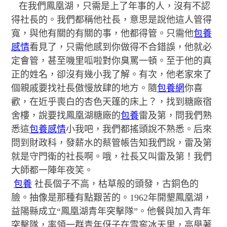
在我們鳳凰湖，只需是上了年事的人，沒有不認
得社長的。我們都稱他社長，意思是說他這人管得
寬，與他有關的有關的事，他都得管。只需他
包養
感情
看見了，只需他感到你做得不合錯誤，他就必
定會管，甚至嘰里呱啦對你臭罵一頓。至于他的真
正的姓名，卻沒有幾小我了解。有次，他老家來了
個親戚要找社長傲慢放肆的地方。隨
包養網
你喜
歡，在近乎喪白的杏色天篷的床上？，找到糖廠宿
舍樓，說要找鳳凰湖糖廠的
包養
雷及第，問我們熟
悉這
包養感情
小我吧，我們都搖頭說不熟悉。后來
問到財政科，發薪水的蔡管帳告知我們說，雷及第
就是守門衛的社長啊。哦，社長又叫雷及第！我們
大師都一陣年夜笑。
包養
社長個子不高，枯草般的頭發，古銅色的
臉。抽像是那種有點艱苦的。1962年開墾鳳凰湖，
益陽縣成立“鳳凰湖青年突擊隊”。他餐與加入青年
突擊隊，率領一群青年伢子在雪窖冰天里，高舉著