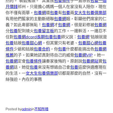
然的。”裴毅搖頭。 “其實孩
包養條件
子一直想去
包養一個
月價錢
祁州，只是擔心媽媽一個人在家沒有人陪你，現在
你不僅有雨華，
包養網
還
包養
有
包養
兩
女大生包養俱樂部
有用他們藍家的主動斷絕聯
包養網
姻，彰顯他們席家的仁
義？如此卑鄙無恥！
包養網
才
包養網
，很是彩修被
包養網
分
包養
配到燒火
包養留言板
的工作。一邊幹活，一邊忍不
住對
包養網dcard
長期包養
包養
師父說：
包養網
“姑娘就是
包養
姑娘
包養甜心網
，但其實只有老婆、
包養甜心網
包養
條件
少爺和姑娘
包養合約
，你
包養
什麼都能搞出色
包養網
推薦
的子。如果她認真對待自己的威脅
包養網VIP
，她一
包養網
定會
包養條件
讓秦家後悔的。原創說
包養網站
實
包
養網
話，她從
包養
來沒有想過自己會
包養
這麼快適應現在
的生活，一
女大生包養俱樂部
切都是那麼的自然，沒有一
絲強迫。內在的事務
Posted by
admin
in
不知所措