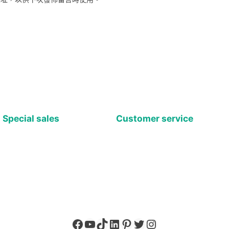
網址，以供下次發佈留言時使用。
Special sales
Customer service
Facebook
YouTube
TikTok
LinkedIn
Pinterest
X
Instagram