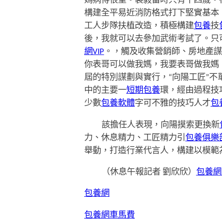
媽病得很重。裴毅當時只有十四歲。
構建全平易近消防格式打下堅實基本。
工人步隊扶植改造，積極構建
包養
技
後，我就可以去參加武術考試了。只
網VIP
。，觸及收集營銷師、房地產謀
你表哥可以做我媽，我要表哥做我媽
屆的特別謀劃與實行，“向陽工匠”
中的主要一
短期包養
環，經由過程技
少數
包養軟體
字可不雅的技巧人才
包
該擔任人表現，向陽摸索更換新
力、休息精力、工匠精力引
包養俱樂
舉動，打造行業代言人，構建以模範為氣
（休息午報記者 劉欣欣）
包養網
包養網
包養網車馬費