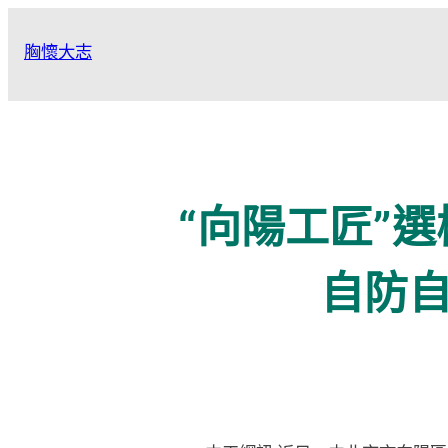
跳
至
胸懷大志
主
要
內
容
“向陽工匠”
自防