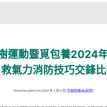
選樹運動暨覓包養2024
自救氣力消防技巧交鋒比
Posted by:
admin
|
On:
2024 年 4 月 4 日
|
不知所措
[db:标签]