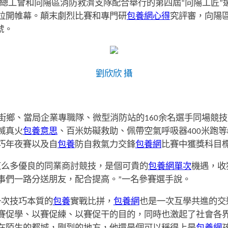
總工會和向陽區消防救濟支隊配合舉行的第四屆“向陽工匠”選
拉開帷幕。顛末劇烈比賽和專門研
包養網心得
究評審，向陽
號。
劉欣欣 攝
街鄉、當局企業專職隊、微型消防站的160余名選手同場競
滅真火
包養意思
、百米妨礙救助、佩帶空氣呼吸器400米跑等
巧年夜賽以及自
包養
防自救氣力交鋒
包養網
比賽中獲獎科目
這么多優良的同業商討競技，是個可貴的
包養網單次
機遇，收
事們一路分送朋友，配合提高。”一名參賽選手說。
一次技巧本質的
包養
實戰比拼，
包養網
也是一次互學共進的交
賽促學、以賽促練、以賽促干的目的，同時也激起了社會各