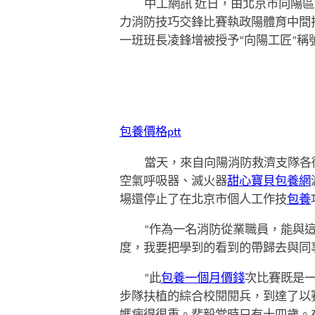
中工網訊 近日，由北京市向陽區
力消防技巧交鋒比賽執政陽體育中間
一班班長凌鋒增被授予“向陽工匠”稱
包養價格ptt
當天，來自向陽消防救濟支隊各
空氣呼吸器、滅火器
甜心寶貝包養網
場還停止了在北京市個人工作技
包養
“作為一名消防從業職員，能與
度，我要把學到的看到的帶歸去與同
“此
包養一個月價錢
次比賽既是
步隊扶植的綜合校閱閱兵，到達了以