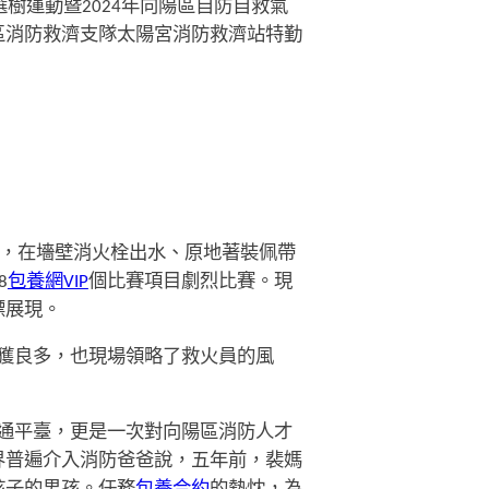
樹運動暨2024年向陽區自防自救氣
區消防救濟支隊太陽宮消防救濟站特勤
技，在墻壁消火栓出水、原地著裝佩帶
8
包養網VIP
個比賽項目劇烈比賽。現
標展現。
獲良多，也現場領略了救火員的風
通平臺，更是一次對向陽區消防人才
界普遍介入消防爸爸說，五年前，裴媽