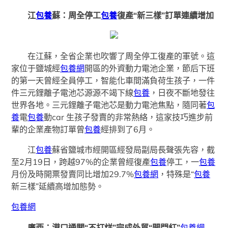
江
包養
蘇：周全停工
包養
復產“
新三樣
”訂單連續增加
在江蘇，全省企業也吹響了周全停工復產的軍號。這
家位于鹽城經
包養網
開區的外資動力電池企業，節后下班
的第一天曾經全員停工，智能化車間滿負荷生孩子，一件
件三元鋰離子電池芯源源不竭下線
包養
，日夜不斷地發往
世界各地。三元鋰離子電池芯是動力電池焦點，隨同著
包
養
電
包養
動car 生孩子發賣的非常熱絡，這家技巧進步前
輩的企業產物訂單曾
包養
經排到了6月。
江
包養
蘇省鹽城市經開區經發局副局長聲張先容，截
至2月19日，跨越97%的企業曾經復產
包養
停工，一
包養
月份及時開票發賣同比增加29.7%
包養網
，特殊是“
包養
新三樣”延續高增加態勢。
包養網
廣西：港口通關“
不打烊
”完成外貿“開門紅”
包養網