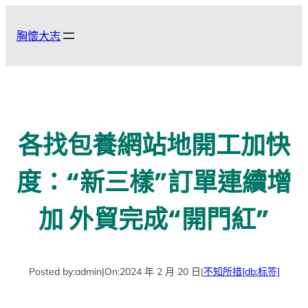
跳
至
胸懷大志
主
要
內
容
各找包養網站地開工加快
度：“新三樣”訂單連續增
加 外貿完成“開門紅”
Posted by:
admin
|
On:
2024 年 2 月 20 日
|
不知所措
[db:标签]