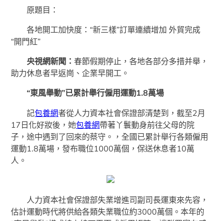
原題目：
各地開工加快度：“新三樣”訂單連續增加 外貿完成
“開門紅”
央視網新聞：
春節假期停止，各地各部分多措并舉，
助力休息者早返崗、企業早開工。
“
東風舉動
”已累計舉行僱用運動1.8萬場
記
包養網
者從人力資本社會保證部清楚到，截至2月
17日化好妝後，她
包養網
帶著丫鬟動身前往父母的院
子，途中遇到了回來的蔡守。，全國已累計舉行各類僱用
運動1.8萬場，發布職位1000萬個，保送休息者10萬
人。
人力資本社會保證部失業增進司副司長運東來先容，
估計運動時代將供給各類失業職位約3000萬個。本年的