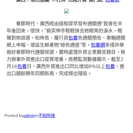
春節時代，廣西經由過程提早發布通關通“我會在半
年後回來，很快。”裴奕伸手輕輕抹去她眼角的淚水，輕
聲對她說道。知佈告、履行貨
包養
色通關預告、車輛通關
網上申報、增設生鮮產物“綠色通道”等，
包養網
多措并舉
做好春節時代通關保證，實時處理外貿企業艱苦題目，無
力辦事外貿進出口提質增量。商務監測數據顯示，截至2
月16
包養
日，廣西外貿進出口同比增加8%以上
包養
，進
出口額創積年同期新高，完成傑出殘局。
Posted by
admin
in
不知所措