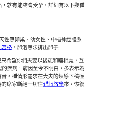
出，就有能夠會受孕，詳細有以下幾種
天性無卵巢、幼女性、中樞神經體系
九宮格
，卵泡無法排出卵子;
我只希望你們夫妻以後能和睦相處，互
起的疾病，病因至今不明白，多表示為
聲音。種情形需求在大夫的領導下積極
義的席家斷絕一切往
1對1教學
來。恢復