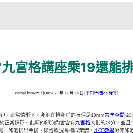
7九宮格講座乘19還能
Posted by:
admin
|
On:
2023 年 11 月 14 日
|
不知所措
[db:标签]
能排卵。正常情形下，卵泡在排卵前的直徑是18mm
共享空間
-2
於正常情形。此時的卵泡內會含有
九宮格
大批的水分，並且
的，卵泡排出今後，卵泡概況會構成黃體，
小班教學
假如卵