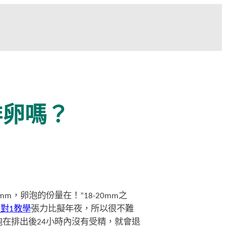
排卵嗎？
0mm，卵泡的份量在！”18-20mm之
1對1教學
張力比擬年夜，所以很不難
泡在排出後24小時內沒有受精，就會退