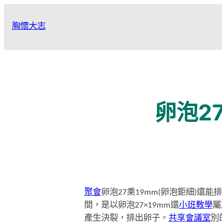
跳
至
胸懷大志
主
要
內
容
卵泡2
聚會
卵泡27乘19mm(卵泡鉅細)還
間，是以卵泡27×19mm還
小班教學
屬
產生決裂，排出卵子。
共享會議室
別