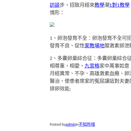
訪談
步，招致月經來
教學
潮
1對1教學
情形：
1、卵泡發育不全：卵泡發育不全可
發育不良、促性
家教場地
腺激素排泄
2、多囊卵巢綜合征：多囊卵巢綜合
相尊重，相愛，
九宮格
家中萬事如意
月經異常、不孕、高雄激素血癥、卵
醫治，使患者席家的冤屈讓這對夫妻
排卵效能;
Posted by
admin
in
不知所措