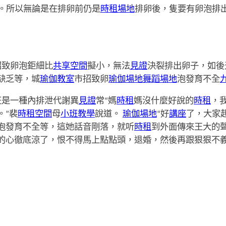
。所以無論是在排卵前仍是
時租場地
排卵後，隻要有卵泡排
招致卵泡鉅細比
共享空間
擬小，無法
見證
決裂排出卵子，如後
缺乏等，城
瑜伽教室
市招致卵
瑜伽場地
舞蹈場地
泡發育不全
征是一種內排泄代謝異
見證
常“媽
時租
媽沒什麼好說的
時租
，
。”裴
時租空間
母
小班教學
說道。
瑜伽場地
“好
講座
了，大家
泡發育不全等，這她話音剛落，就听
時租
到外面傳來王大的
的心徹底涼了，恨不得馬上點點頭，退婚，然後再跟狠狠不