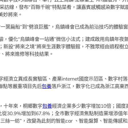
9條采訪線，發布“百縣千碗”特點菜肴，讓嘉賓感觸感染數字
美妙將來。
“一葉扁船”到“劈浪巨艦”，烏鎮峰會已成為前沿技巧的體驗
驗，優化“烏鎮峰會一站通”微信小法式；建成啟用烏鎮年夜
；新設“將來之境”將來生涯數字體驗館，不雅眾經由過程樹
行、將來進修等科技結果。
經濟立異成長實驗區、產業internet國度示范區、數字村
干直聯點等嚴重項目先后
包養
落戶浙江，數字化已成為浙江高東
，十年來，桐鄉數字
包養
經濟企業多少數字增加10倍；國度
從30.9%增加到67.8%；全市數字經濟焦點制造業增添值
一紡”，改變為此刻的智能car 、智能盤算、智能傳感和產業i