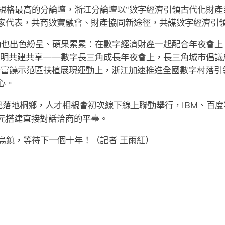
規格最高的分論壇，浙江分論壇以“數字經濟引領古代化財產系
家代表，共商數實融會、財產協同新途徑，共謀數字經濟引
運動也出色紛呈、碩果累累：在數字經濟財產一起配合年夜會上
文明共建共享——數字長三角成長年夜會上，長三角城市倡議成
合富饒示范區扶植展現運動上，浙江加速推進全國數字村落引
心。
已落地桐鄉，人才相親會初次線下線上聯動舉行，IBM、百度
元搭建直接對話洽商的平臺。
烏鎮，等待下一個十年！（記者 王雨紅）