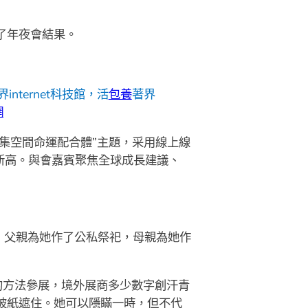
布了年夜會結果。
nternet科技館，活
包養
著界
網
集空間命運配合體”主題，采用線上線
來新高。與會嘉賓聚焦全球成長建議、
，父親為她作了公私祭祀，母親為她作
線下的方法參展，境外展商多少數字創汗青
被紙遮住。她可以隱瞞一時，但不代