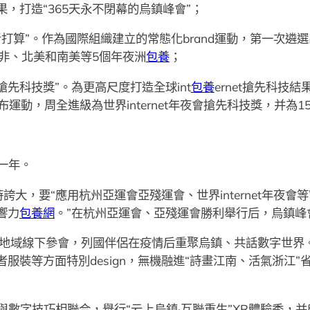
果，打造“365天永不閉幕的烏鎮峰會”；
打算”。作為國際組織建立的常態化brand運動，第一次遴選出1
非、北美和南美等5個年夜洲
包養
；
夜會搶先科技獎”。為更高尺度打造全球int
包養
ernet搶先科技
果發布運動，周全進級為世界internet年夜會搶先科技獎，并
一年。
誇大，要“應用杭州亞運會亞殘運會、世界internet年夜
響力
包養網
。”在杭州亞運會、亞殘運會勝利舉行后，烏鎮峰
和地域線下參會，列國伴侶在疫情后重聚烏鎮、共話數字世界
者服裝等方面特別design，無機融進“詩畫江南、活氣浙江”
與數字技巧相聯合，舉行“云上烏鎮·互聯重生”XR體驗秀，