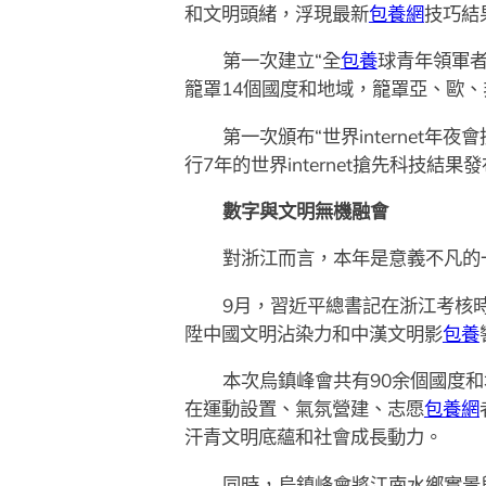
和文明頭緒，浮現最新
包養網
技巧結
第一次建立“全
包養
球青年領軍者
籠罩14個國度和地域，籠罩亞、歐、
第一次頒布“世界internet年
行7年的世界internet搶先科技結
數字與文明無機融會
對浙江而言，本年是意義不凡的
9月，習近平總書記在浙江考核時
陞中國文明沾染力和中漢文明影
包養
本次烏鎮峰會共有90余個國度
在運動設置、氣氛營建、志愿
包養網
汗青文明底蘊和社會成長動力。
同時，烏鎮峰會將江南水鄉實景