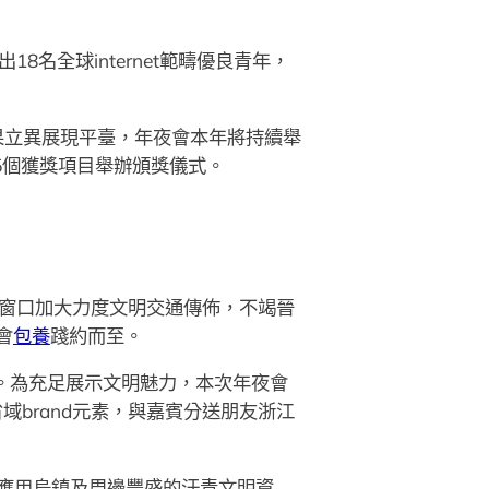
8名全球internet範疇優良青年，
結果立異展現平臺，年夜會本年將持續舉
為15個獲獎項目舉辦頒獎儀式。
會等窗口加大力度文明交通傳佈，不竭晉
會
包養
踐約而至。
。為充足展示文明魅力，本次年夜會
省域brand元素，與嘉賓分送朋友浙江
并應用烏鎮及周邊豐盛的汗青文明資