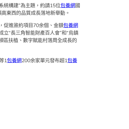
統構建”為主題，約請15位
包養網
國
領高東西的品質成長落地新舉動。
，促進簽約項目70余個、金額
包養網
立“長三角智能財產百人會”和“烏鎮
領區扶植、數字賦能村落周全成長的
等1
包養網
200余家單元發布超1
包養