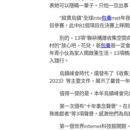
表她可以隱瞞一輩子。只怕一旦出事
“縱貫烏鎮”全球inte
包養
rnet
目參賽，此中81個項目在決賽上睜
別的，13項“聯袂構建收集空
村的“放心吧，花兒，爸
包養
爸一定
年青小伙為家人開啟重生活，13項精
入踐行。
烏鎮峰會時代，還發布了《收集主權：
2023》等主要文件，展示了曩昔一年全
值得一提的是，本年烏鎮峰會完成
第一次頒布“十年事念聲譽”。在
殊進獻者”等3項聲譽，感激他們為
第一個世界internet科技館開館