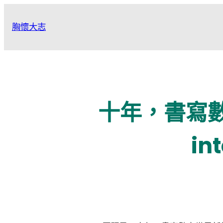
跳
至
胸懷大志
主
要
內
容
十年，書寫數
i