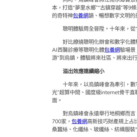
本，打造“夢里水鄉”“古鎮穿越”等
的奇特神
包養網
韻、暢想數字文明的
聰明體驗周全晉陞。十年來，從
好比繚繞聰明化辦會和數字化體
AI西醫診療等聰明化體
包養網
驗場景
游”到烏鎮，體驗將來社區、將來出
溢出效應連續縮小
十年來，以烏鎮峰會為牽引，數字
光”超算中間、國度級internet骨
面。
對烏鎮峰會永遠舉行地桐鄉而言
700家，
包養網
高新技巧財產規上占比
桑蠶絲、化纖絲、玻纖絲、紡織服裝“三絲