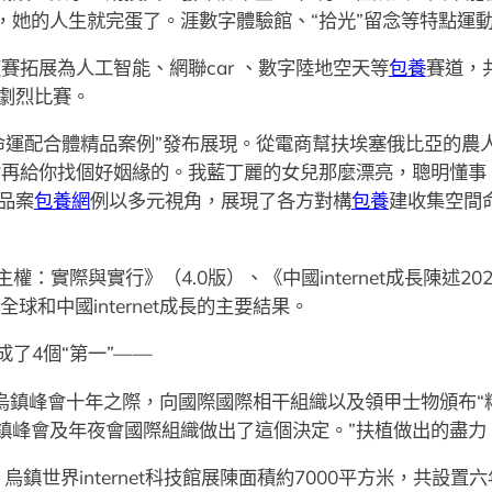
，她的人生就完蛋了。涯數字體驗館、“拾光”留念等特點運
年夜賽拓展為人工智能、網聯car 、數字陸地空天等
包養
賽道，
開劇烈比賽。
間命運配合體精品案例”發布展現。從電商幫扶埃塞俄比亞的農
會再給你找個好姻緣的。我藍丁麗的女兒那麼漂亮，聰明懂事
品案
包養網
例以多元視角，展現了各方對構
包養
建收集空間
實際與實行》（4.0版）、《中國internet成長陳述2023
球和中國internet成長的主要結果。
了4個“第一”——
烏鎮峰會十年之際，向國際國際相干組織以及領甲士物頒布“精
烏鎮峰會及年夜會國際組織做出了這個決定。”扶植做出的盡力
。烏鎮世界internet科技館展陳面積約7000平方米，共設置六