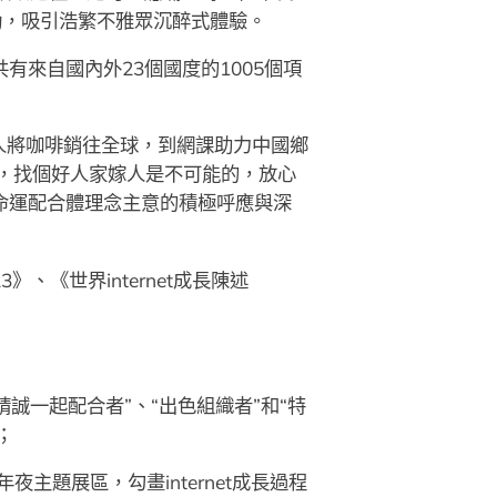
動，吸引浩繁不雅眾沉醉式體驗。
共有來自國內外23個國度的1005個項
人將咖啡銷往全球，到網課助力中國鄉
，找個好人家嫁人是不可能的，放心
命運配合體理念主意的積極呼應與深
》、《世界internet成長陳述
誠一起配合者”、“出色組織者”和“特
；
年夜主題展區，勾畫internet成長過程