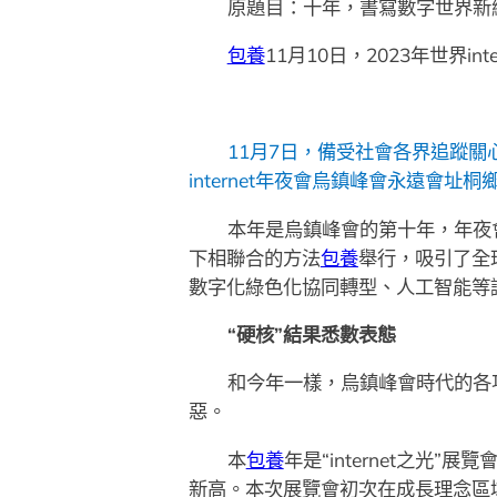
原題目：十年，書寫數字世界新網事 
包養
11月10日，2023年世界
11月7日，備受社會各界追蹤關心的
internet年夜會烏鎮峰會永遠會址
本年是烏鎮峰會的第十年，年夜
下相聯合的方法
包養
舉行，吸引了全
數字化綠色化協同轉型、人工智能等
“硬核”結果悉數表態
和今年一樣，烏鎮峰會時代的各
惡。
本
包養
年是“internet之光
新高。本次展覽會初次在成長理念區