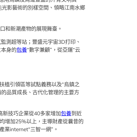
賦能光影藝術的別樣空間、領略江南水鄉
窗口和新潮產物的展現舞臺。
氣監測超等站；豐盛元宇宙3D打印、
立本身的
包養
“數字兼顧”，從亞運“云
落扶植引領區等試點義務以及“烏鎮之
西的品質成長、古代化管理的主要方
高新技巧企業從40多家增加
包養
到近
年均增加25%以上，主導財產從曩昔的
nternet“三智一網”。