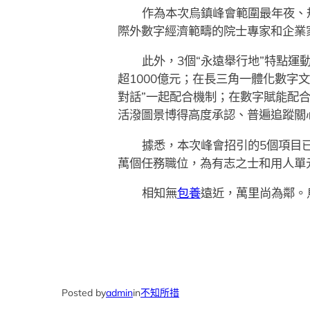
作為本次烏鎮峰會範圍最年夜、
際外數字經濟範疇的院士專家和企業
此外，3個“永遠舉行地”特點
超1000億元；在長三角一體化數字
對話”一起配合機制；在數字賦能配
活潑圖景博得高度承認、普遍追蹤關
據悉，本次峰會招引的5個項目
萬個任務職位，為有志之士和用人單
相知無
包養
遠近，萬里尚為鄰。
Posted by
admin
in
不知所措