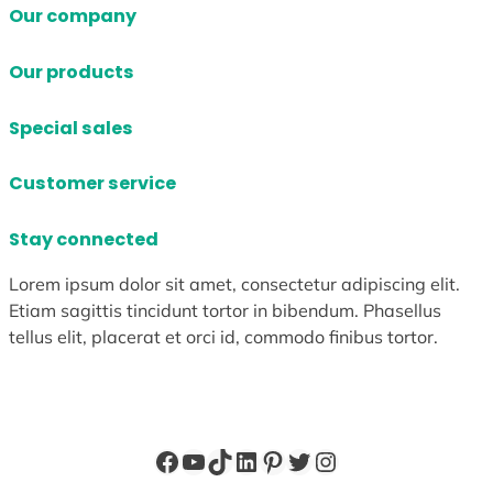
Our company
Our products
Special sales
Customer service
Stay connected
Lorem ipsum dolor sit amet, consectetur adipiscing elit.
Etiam sagittis tincidunt tortor in bibendum. Phasellus
tellus elit, placerat et orci id, commodo finibus tortor.
Facebook
YouTube
TikTok
LinkedIn
Pinterest
X
Instagram