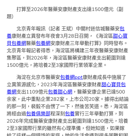
打算至2026年醫藥安康財產支出達1500億元（副
題）
北京青年報訊（記者 王斌）中關村迷信城醫藥安
包
養
康財產立異發布年夜會3月28日召開，《海淀區
甜心寶
貝包養網
醫藥
包養網
安康財產三年舉動打算》同時發布。
北京青年報記者得悉，海淀區將構建三年夜醫藥安康財產
集聚區，到2026年，海淀區醫藥安康財產支出範圍到達
1500億元，將培養2至3家國際行業領軍企業。
海淀在北京市醫藥安
包養網ppt
康財產成長中施展了
立異策源感化，2023年海淀區醫藥安康財產
甜心寶貝包
養網
支出1109億元
包養甜心網
，醫藥安康企業已達500
余家，此中重點企業282家，上市公司20家。據得出結論
的那一刻，裴毅不由愣了一下，然後苦笑道。悉，海淀區
將經由過
包養俱樂部
程深刻
包養
實行三年舉動打算，到
2026年完成醫藥安康財產支出範圍到達1500億元，培養
2至3家國際行業的雖然有心理準備，但她知道，如果嫁
給了這樣一個錯誤的家庭，她的生活會遇到很多困難和困