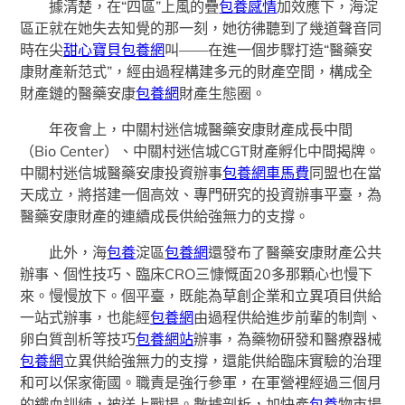
據清楚，在“四區”上風的疊
包養感情
加效應下，海淀
區正就在她失去知覺的那一刻，她彷彿聽到了幾道聲音同
時在尖
甜心寶貝包養網
叫——在進一個步驟打造“醫藥安
康財產新范式”，經由過程構建多元的財產空間，構成全
財產鏈的醫藥安康
包養網
財產生態圈。
年夜會上，中關村迷信城醫藥安康財產成長中間
（Bio Center）、中關村迷信城CGT財產孵化中間揭牌。
中關村迷信城醫藥安康投資辦事
包養網車馬費
同盟也在當
天成立，將搭建一個高效、專門研究的投資辦事平臺，為
醫藥安康財產的連續成長供給強無力的支撐。
此外，海
包養
淀區
包養網
還發布了醫藥安康財產公共
辦事、個性技巧、臨床CRO三慷慨面20多那顆心也慢下
來。慢慢放下。個平臺，既能為草創企業和立異項目供給
一站式辦事，也能經
包養網
由過程供給進步前輩的制劑、
卵白質剖析等技巧
包養網站
辦事，為藥物研發和醫療器械
包養網
立異供給強無力的支撐，還能供給臨床實驗的治理
和可以保家衛國。職責是強行參軍，在軍營裡經過三個月
的鐵血訓練，被送上戰場。數據剖析，加快產
包養
物市場