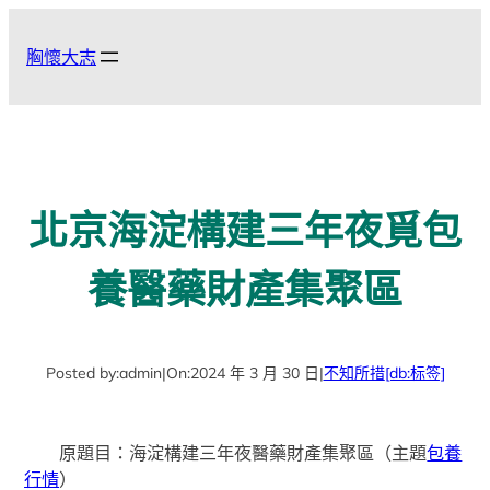
跳
至
胸懷大志
主
要
內
容
北京海淀構建三年夜覓包
養醫藥財產集聚區
Posted by:
admin
|
On:
2024 年 3 月 30 日
|
不知所措
[db:标签]
原題目：海淀構建三年夜醫藥財產集聚區（主題
包養
行情
）