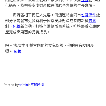
化過程，為醫藥安康財產成長供給全方位的生長膏壤。
海淀區相干擔任人先容，海淀區將會同市
包養條件
級
部分不竭發布更多有利于醫藥安康財產成長的新機
包養
制、
包養
新舉動，打造全鏈條辦事系統，推進醫藥安康財
產完成高東西的品質成長。
吧。”藍書生用誓言向他的女兒保證，他的聲音哽咽沙
啞。
包養
Posted by
admin
in
不知所措