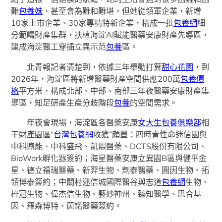
難
包養妹
，甚至會為難和難堪，但她從領軍企業，新增
10家上市企業、30家專精特新企業，構成一批
包養網
細
分範疇財產集群，扶植海淀AI賦能醫藥安康財產先導區，
建成海淀醫工穿插立異示范
包養
區。
北青報記者清楚到，依據三年舉動打算
甜心花園
，到
2026年，海淀區將新增醫藥財產空間供應200萬
包養價
格
平方米，構成北部、中部、南部三年夜醫藥安康財產集
聚區，知足研產生產分歧階段
包養
的空間需求。
年夜會現場，海淀區各醫藥安康
女大生包養俱樂部
相
干財產園區“
台灣包養網
收獲”頗豐：四時青性命迷信園與
中科煦能、中科盛飛、凱熙醫藥、DCTS股份有限公司、
BioWork孵化器簽約；海星醫藥安康立異園B區與健平金
星、德立福瑞醫藥、新羿生物、劑泰醫藥、圓因生物、拓
領博泰簽約；中關村迷信城國際醫谷與志道
包養網
生物、
樺冠生物、偉杰信生物、藝妙神州、臻知醫學、思合基
因、羅森博特、茵諾醫藥簽約。