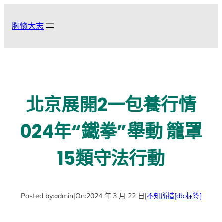
跳
至
胸懷大志
主
要
內
容
北京展開2一包養行情
024年“鐵拳”舉動 籠罩
15類守法行動
Posted by:
admin
|
On:
2024 年 3 月 22 日
|
不知所措
[db:标签]