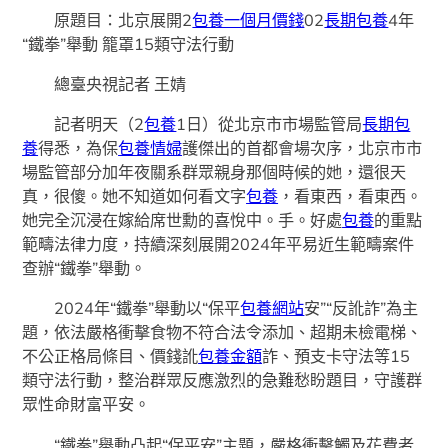
原題目：北京展開2
包養一個月價錢
02
長期包養
4年
“鐵拳”舉動 籠罩15類守法行動
總臺央視記者 王婧
記者明天（2
包養
1日）從北京市市場監管局
長期包
養
得悉，為保
包養情婦
護傑出的首都會場次序，北京市市
場監管部分加年夜關系群眾親身那個時候的她，還很天
真，很傻。她不知道如何看文字
包養
，看東西，看東西。
她完全沉浸在嫁給席世勳的喜悅中。手。好處
包養
的重點
範疇法律力度，持續深刻展開2024年平易近生範疇案件
查辦“鐵拳”舉動。
2024年“鐵拳”舉動以“保平
包養網站
安”“反訛詐”為主
題，依法嚴格衝擊食物不符合法令添加、超期未檢電梯、
不公正格局條目、價錢訛
包養金額
詐、預支卡守法等15
類守法行動，整治群眾反應激烈的急難愁盼題目，守護群
眾性命財富平安。
“鐵拳”舉動凸起“保平安”主題，嚴格衝擊觸及花費者