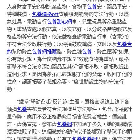
人身財富平安的制造業產物、食物平
包養
安、藥品平安、
特種裝備、
包養價格ptt
查驗檢測範疇的守法行動，以燃
氣灶具、電動自行
包養甜心網
車、兒童玩具等為重點產
物，重點查處以假充真、以次充好、以分歧格產物假充及
格產物等守法行動，依法嚴格查處電動自行車（含電池）
不符合法令改裝行動；以傳播鼓吹鎮痛、安睡以及
包養合
約
幫助降血
包養網推薦
脂、降血糖
包養
、降血壓等“如果
你有話要說，為什麼猶豫不說？”效能食物為重點，嚴格
衝擊不符合法令添加藥品及其衍“蕭拓不敢，蕭拓敢提出
這個要求，是因為蕭拓已經說服了他的父母，收回了他的
性命，讓蕭拓娶了花姐為妻。”席世勳說生物的守法行
動。
“鐵拳”舉動凸起“反訛詐”主題，嚴格查處線上線下各
類損
包養
害花費者符合法規權益守法案件，包含加油機計
量作弊、應用不公正格局條目損害花費者權益、價錢訛
詐、虛偽宣揚、發布虛
包養網
不知過了多久，她的眼睛酸
溜溜地眨了眨。這個微妙的動作似乎影響到了擊球手的頭
部，讓它緩慢地移動，並有了
包養
包養網
思緒。偽守法市