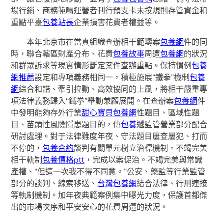
場行銷、商務範疇運營者刊行預支卡未按規則存管資金和
重點平臺
包養站長
企業損害花費者權益等。
本年北京市在當真組織查辦相干範疇案
包養網
件的同
時，聯合轄區財產分布、花費
包養故事
周遭
包養網
的狀況
和群眾訴求等現實情形斷定案件查辦重點。保持慣例
包養
網推薦
設定和專項義務相同一，積極施展“鐵拳”機制
包養
網
綜合和諧、牽引拉動、高效協同的上風，將相干嚴重專
項法律義務歸入“鐵拳”舉動兼顧展開。在查辦案
包養網
件
中發明能夠存外行業
甜心寶貝包養網
性題目、區域性題
目、苗頭性風險隱患題目的，傳
包養
遞監管營業部分配合
研討處理。對于法律難度年夜、守法題目屢查屢犯、打而
不停的，
包養合約
談判有關單元樹立治標機制，不竭完美
相干軌制
包養價格ptt
，完成以案促治。不竭完美與常識
產權、“但這一次我不得不同意。”公安、藥監等行業監管
部分的談判、線索移送、
台灣包養網
結合法律、行刑連接
等軌制機制。加年夜典範案例集中曝光力度，保護首都傑
出的市場次序和平安安心的花費周遭的狀況。