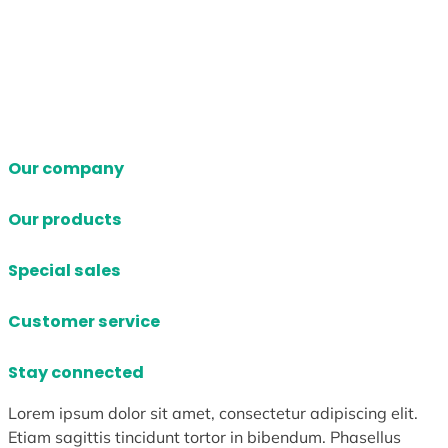
Our company
Our products
Special sales
Customer service
Stay connected
Lorem ipsum dolor sit amet, consectetur adipiscing elit.
Etiam sagittis tincidunt tortor in bibendum. Phasellus