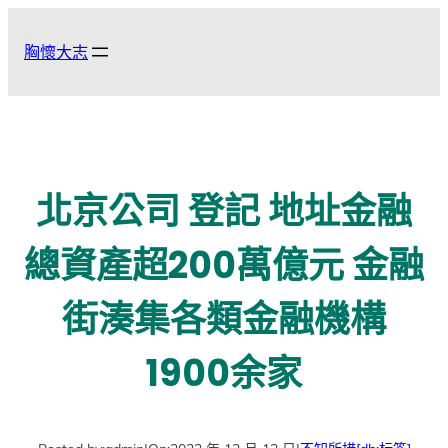
跳
至
胸懷大志
主
要
內
容
北京公司 登記 地址金融
總資產超200萬億元 金融
街湊集各類金融機構
1900余家