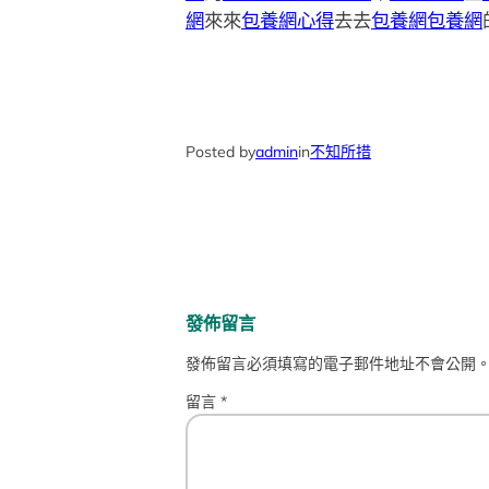
網
來來
包養網心得
去去
包養網
包養網
Posted by
admin
in
不知所措
發佈留言
發佈留言必須填寫的電子郵件地址不會公開
留言
*