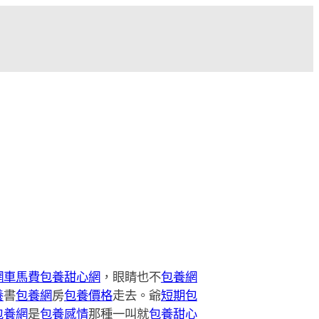
網車馬費
包養甜心網
，眼睛也不
包養網
養
書
包養網
房
包養價格
走去。爺
短期包
包養網
是
包養感情
那種一叫就
包養甜心