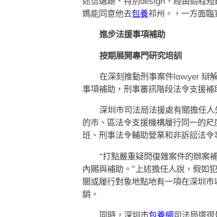
迷信選題、特別design，經由過
媽能同意他去
包養
祁州。，一方面臨
進步法援事項補助
按期展開專門研究培訓
在深刻推動刑事案件lawyer
事項補助，刑事審訊階段法令支援補助從
深圳市司法局法援處有關擔任人
的市、區法令支援機構履行同一的尺度。
班、刑事法令輔助營業和非訴訟法令
“打點嚴重疑問復雜案件的辦案
內賜與補助。”上述擔任人說，假如
關或履行對象地點地有一項在深圳市
銷。
同時，深圳市
包養網
司法局還很是