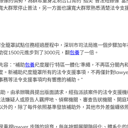
程短錄像的情勢，為群眾量身定制合口胃的“指尖”普法短錄像“
寬大群眾停止普法，另一方面也讓寬大群眾熟悉清楚法令支
 辯解全籠罩試點任務經過歷程中，深圳市司法局進一個步驟加
1500元進步到了3000元，翻
包養
了一倍。
先容：“補助
包養
尺度履行‘特區一體化’準繩，不再區分關內
新補助尺度籠罩所有的法令支援事項，不再僅針對lawyer 辦
事務等法令支援事項均有響應的補助。”
補助，由承辦職員提出版面請求，經指派該案件的法令支援機
犯法嫌疑人或原告人羈押地、偵察機關、審查告狀機關、開庭
以外的，除了每件依照基準發放補助外，其他市外差盤纏依
重視lawyer 步隊的培育，每年按期展開階段化、體系化的培