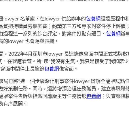
wyer 名單庫，在lawyer 供給辦事的
包養網
經過歷程中
品質把持職員旁聽庭審；約請第三方和專家對案件停止評價
由過程這一系列的綜合評定，對案件打點有題目、
包養網
辦事
lawyer 也會賜與表揚。
2022年4月深圳市lawyer 長途錄像會面中間正式揭牌啟用
式，在響應看管。所“疾“我沒有生氣，我只是接受了我和席
到會面中間停止長途錄
包養網
像會面。
局已將“進一個步驟深化刑事案件lawyer 辯解全籠罩試點任
做好策劃任務。同時，還將增添治理任務職員，建立專職聯
籠罩案件告訴與指派回應版主等任務情形
包養網
；與查察院
務有序展開。