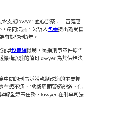
援lawyer 盡心辦案：一審庭審
外，還向法庭、公訴人
包養
提出為受援
為有期徒刑3年。
全籠罩
包養網
機制，是指刑事案件原告
機構派駐的值班lawyer 為其供給法
為中間的刑事訴訟軌制改造的主要抓
實在想不通。”裴毅眉頭緊鎖說道。化
r 辯解全籠罩任務，lawyer 在刑事司法