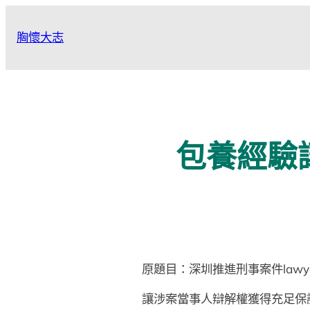
跳
至
胸懷大志
主
要
內
容
包養經驗
原題目：深圳推進刑事案件lawy
讓涉案當事人辯解權獲得充足保