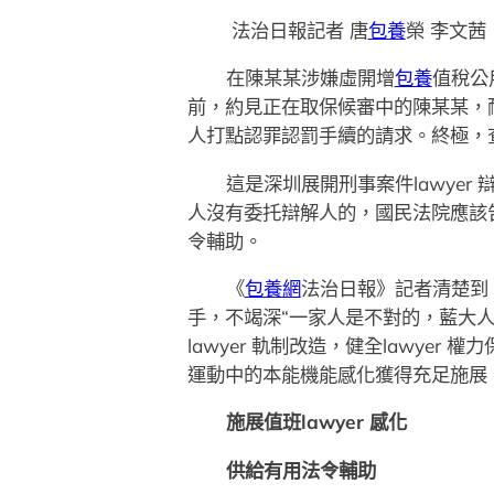
法治日報記者 唐
包養
榮 李文茜
在陳某某涉嫌虛開增
包養
值稅公
前，約見正在取保候審中的陳某某，
人打點認罪認罰手續的請求。終極，
這是深圳展開刑事案件lawyer
人沒有委托辯解人的，國民法院應該告訴
令輔助。
《
包養網
法治日報》記者清楚到，
手，不竭深“一家人是不對的，藍大
lawyer 軌制改造，健全lawyer 
運動中的本能機能感化獲得充足施展
施展值班lawyer 感化
供給有用法令輔助