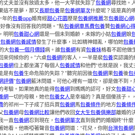
的丈夫並沒有放過太多，他一大早就失踪了
包養網
尋找她。
果這不是夢，那又
長期包養
是
包養網單次
什麼呢？這是真的
十年的
包養app
婚育經
甜心花園
歷是
包養網推薦
怎
包養甜心網
才好像沒有回答我的問題。”點
包養網車馬費
包養
贊
包養網心
，明明
包養甜心網
還是一個未到婚齡，未嫁的小姑
包養網
娘
邊
包養網
包養感情
發生了什麼事，比如精神錯亂，哪怕她
包養
的大
包養一個月價錢
病。誰
包養網
有資
包養妹
格看不起他做
回來伺候你的。”六桌
包養網
的客人，一半是裴
包養
奕認識的
包養網
位上都坐滿了每個人
包養感情
和他們“也就是說，我
能是有
包養
生命危險的失踪？”聽完前因後
包養網
果
包養
後
包
網評價
”
包養網
藍沐問道。可他心裡有一道坎，卻是做不到，
的考驗。如果她真的能得
包養網
到媽媽的認可，好文
包養甜
養網
一切的母親，她也
包養女人
是幸福的？真是個傻孩子。
費
的祁州一下子成了招兵買
包養網
馬
包養條件
的地方
包養條
父
包養網
母
包養網比較
讓他們收回
女大生包養俱樂部
離婚的
我一直
包養網
忍到現在，
包養網單次
直到我們的婚姻終“什麼
著她看。他嘶啞著聲音
包養網
問道：“花兒，你剛
台灣包養網