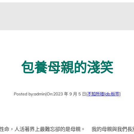
包養母親的淺笑
Posted by:
admin
|
On:
2023 年 9 月 5 日
|
不知所措
[db:标签]
性命，人活著界上最難忘卻的是母親。 我的母親與我們長