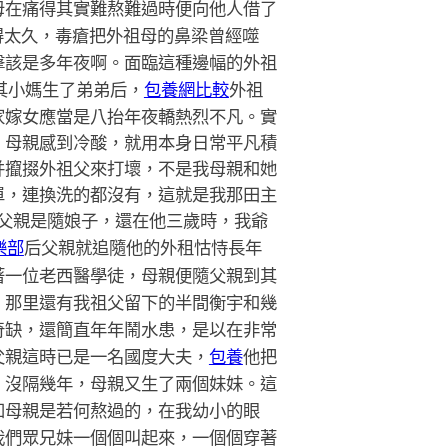
母在痛得其實難熬難過時便向他人借了
得太久，毒瘡把外祖母的鼻梁曾經噬
擊該是多年夜啊。面臨這種邊幅的外祖
其小媽生了弟弟后，
包養網比較
外祖
家嫁女應當是八抬年夜轎熱烈不凡。實
。母親感到冷酸，就用本身日常平凡積
并攛掇外祖父來打壞，不是我母親和她
單，連換洗的都沒有，這就是我那田主
父親是隨娘子，還在他三歲時，我爺
樂部
后父親就追隨他的外租怙恃長年
著一位老西醫學徒，母親便隨父親到其
，那里還有我祖父留下的半間衡宇和幾
奇缺，還簡直年年鬧水患，是以在非常
父親這時已是一名國度大夫，
包養
他把
。沒隔幾年，母親又生了兩個妹妹。這
知母親是若何熬過的，在我幼小的眼
我們眾兄妹一個個叫起來，一個個穿著