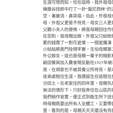
生涯可想而知。恰在這時，我外祖母
幾擔谷找郎中打了一針“盤尼西林”的
空，毒瘡消，鼻梁塌，自此，外祖母
母，外祖父更是不待見，母女三人更
父聽小夫人的使喚，將我母親招往作
在否則，我母親出嫁，外祖父只給她
累的錢賣了一對花瓷壇、一個瓷羅漢
小姑姑將房門拴得牢實，生怕母親第
外公嫁女。這也是母親一輩子的暗影
爺因餐與加入農會鬧反動在
年被
1927
夜，在胡家也不被其養父所待見。是
徒弟處租住生涯。我便誕生在這租住
分田土。在老家住的四年里，母親先
無法的情形下，只好投奔住在山區的
我們稍作安置，便正式到衛生所下班
時母親既要出所有人全體工，又要帶
里，看到的是，母親天天天還沒有亮