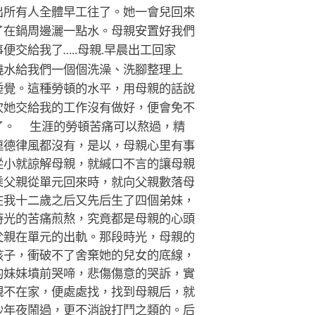
出所有人全體早工往了。她一會兒回來
了在鍋周邊灑一點水。母親安置好我們
事便交給我了
母親
早晨出工回家
…..
.
燒水給我們一個個洗澡、洗腳整理上
睡覺。這種勞頓的水平，用母親的話說
次她交給我的工作沒有做好，便會免不
生涯的勞頓苦痛可以熬過，精
了。
連德律風都沒有，是以，母親心里有事
從小就諒解母親，就緘口不言的讓母親
乘父親從單元回來時，就向父親數落母
在我十二歲之后又先后生了四個弟妹，
時光的苦痛煎熬，究竟都是母親的心頭
父親在單元的出軌。那段時光，母親的
孩子，衝破不了舍棄她的兒女的底線，
的妹妹墳前哭啼，悲傷傷意的哭訴，實
親不在家，便處處找，找到母親后，就
吵年夜鬧過，更不消說打鬥之類的。后