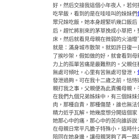
好，然后交接我這個小年夜人，若何
吃早飯，看到的是在哇哇叫的妹妹們
眾兄妹吃飯，她本身趕緊叭幾口飯后
后，趕忙將割來的茅草挽成小草把，
床，然后就看見母親在微弱的火油燈
就是：滿身城市散架。就如許日復一
了挨吵架，假如做的好，就會看到母
力上的孤單苦痛是最難熬的。父親任
無處可傾吐，心里有苦無處可發泄，
發泄過夠。可在我十二歲之前，怙恃
親打我之事，父親便為此責備母親，
在我們九個兄弟姊妹中，有三個妹妹
肉，那種自責，那種傷楚，誰也無法
精力近乎瓦解。她幾度想分開這個家
她那心中的痛，那心中的苦向誰訴說
在母親日常平凡膽子特殊小，這時什
陪同在她身邊，讓母親哭夠了再一路