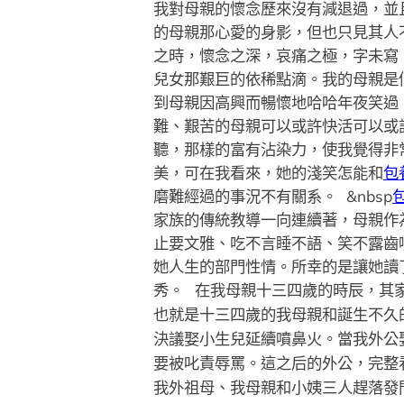
我對母親的懷念歷來沒有減退過，並
的母親那心愛的身影，但也只見其人
之時，懷念之深，哀痛之極，字未寫
兒女那艱巨的依稀點滴。我的母親是
到母親因高興而暢懷地哈哈年夜笑過
難、艱苦的母親可以或許快活可以或
聽，那樣的富有沾染力，使我覺得非
美，可在我看來，她的淺笑怎能和
包
磨難經過的事況不有關系。 &nbsp
家族的傳統教導一向連續著，母親作
止要文雅、吃不言睡不語、笑不露齒
她人生的部門性情。所幸的是讓她讀
秀。
在我母親十三四歲的時辰，其家
也就是十三四歲的我母親和誕生不久
決議娶小生兒延續噴鼻火。當我外公
要被叱責辱罵。這之后的外公，完整
我外祖母、我母親和小姨三人趕落發