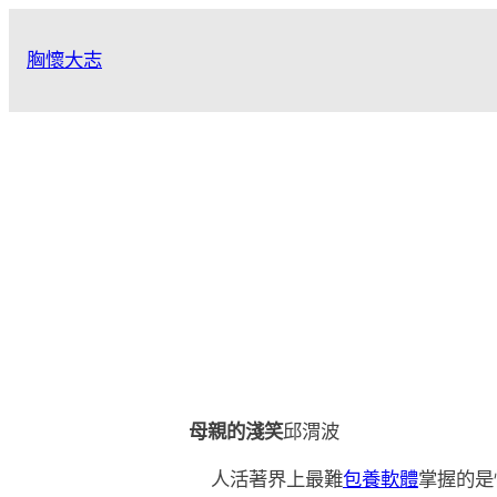
跳
至
胸懷大志
主
要
內
容
母親的淺笑
邱渭波
人活著界上最難
包養軟體
掌握的是