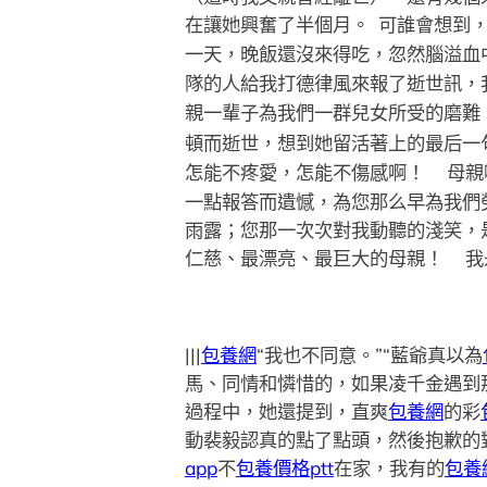
在讓她興奮了半個月。
可誰會想到，
一天，晚飯還沒來得吃，忽然腦溢血
隊的人給我打德律風來報了逝世訊，
親一輩子為我們一群兒女所受的磨難
頓而逝世，想到她留活著上的最后一
母親啊
怎能不疼愛，怎能不傷感啊！
一點報答而遺憾，為您那么早為我們
雨露；您那一次次對我動聽的淺笑，
仁慈、最漂亮、最巨大的母親！ 我
&n
|||
包養網
“我也不同意。”“藍爺真以為
馬、同情和憐惜的，如果凌千金遇到
過程中，她還提到，直爽
包養網
的彩
動裴毅認真的點了點頭，然後抱歉的
app
不
包養價格ptt
在家，我有的
包養