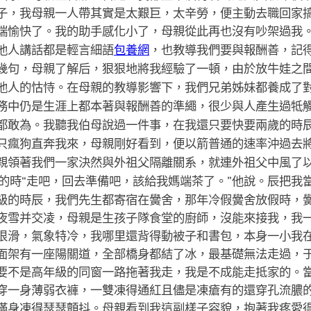
子，我母親一人帶其實是太艱巨，太辛勞，便主動去職回家
端愉快了。我的助手感化小了，母親從此再也沒有吵架過我
他人講話都是輕言細語
包養網
，也教導我們要與報酬善，記
幾句，母親了解后，狠狠地將我經驗了一頓，由於放牛娃之
他人的怙恃。在母親的教導影響下，我們兄弟姊妹都養成了
務中仍是生涯上都本著與報酬善的準繩，很少與人產生過牴
都敢為。我聽我伯母說過一件事，在我還只要快要兩歲的時
只瘋狗直奔我來，母親剛好看到，便以箭普通的速率沖過去
親領著我們一家決然與外祖父隔離關系，就連外祖父中風了
時“走吧，回去準備吧，該給我媽端茶了。”他說。辰把我
級的時辰，我們先生都寄宿在黌舍，那年冷假黌舍放假時，
夜雪并交凌，母親是生孩子隊食堂的廚師，沒能來接我，我
很滑，氣象特冷，我哪里還背得動被子和書包，本身一小我
面架有一座陽關道，全部橋身都結了冰，最基礎無法走過，
要不是高年級的同窗一路拖著我走，我是不成能走抵家的。
穿一身薄弱衣褲，一雙凍得通紅且儘是凍瘡有的還穿孔流膿
滿身凍得瑟瑟顫抖。母親看到我這副樣子容貌，抱著我疼愛