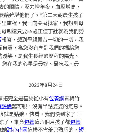
去的眼睛，壓力增年夜，血壓增高，
“要給難堪他們了。”第二天朝晨生孩子
多里旅程，我一向哭著抵家。我想到母
到母親還只要
歲正值丁壯就為我們勞
55
板
報答，想到母親曩昔一切的一切，我
而自責，為您沒有享到我們的福給您
的淺笑，是我生長經過歷程的陽光、
p; 您在我的心里是最好、最忘我、最
年
月
日
 2023
8
24
“蕭拓完全是基於從小有
包養網
青梅竹
網評價
藹可親，沒有半點婆婆的氣息。
娘就是姑娘，快看，我們快到家了！”
你了，畢竟
包養
這六個月孩子都
包養
像她
甜心花園
這樣不害羞只熟悉的，
短