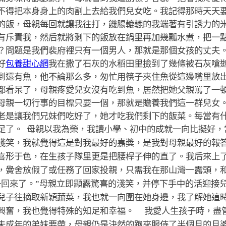
不得把本身身上的肉割上去給我們兒女吃。我記得那時天天
的飯，母親每回就讓我往打，饑腸轆轆的我端著有引誘力的
有斥責我，然后就將剩下的飯放在鍋里再加幾瓢水煮，把一
？問題是我們裴府裡只有一個男人，那就是那個女孩的丈夫
好
包養甜心網
我在撒了石灰的水稻田里撿到了幾條被石灰嗆
到還有魚，他不論那么多，匆忙用筷子夾住魚從這邊嘴里放
都看呆了，母親疼愛兒女沒有吃到魚，居然把她父親罵了一
母親一切行事的目標只要一個，那就是贍養我們這一群兒女
老是讓我們兄妹們吃好了，她才吃我們剩下的飯菜。每當有
足了。
母親以我為榮，我讀小學、初中的成就一向比擬好，
淺笑，我就覺得這是對我最好的嘉獎，是我對母親最好的報
喜形于色，在生孩子隊里更是把腰桿子伸的直了。我后來上
，黌舍放假了或任務了回家投親，只需我在那山灣一露頭，
子回來了。”母親立即顯露驚喜的淺笑，并停下手中的活迎接
兒子往摘取新穎蔬菜，我也就一向圍在她身邊，我了解她這
我愛人生孩子時，盡管
興奮，我也覺得特殊的知足和幸福。
未成年的弟妹要帶，母親仍是決然的跑來服侍了半個月的月