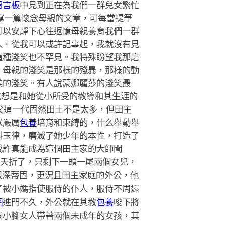
留言板
中見到正在為我們一群兒女繁忙
寫一篇懷念母親的文章，可每當提筆
可以安靜下心往返憶母親養育我們一群
人。從我可以或許記事起，我就沒有見
這種淺笑也不罕見。我特殊盼望我那磨
，母親的淺笑是那樣的殘暴，那樣的動
美的淺笑。有人說蒙娜麗莎的淺笑最
想是和她從小所受的教導和其生涯的
祖父這一代固然田土不是太多，但田主
以嚴厲
包養
培育和束縛的，什么舉動舉
科玉律，磨滅了她少年的本性，打造了
或許真能成為這個田主家的大師閨
夭折了，只剩下一頭一尾兩個女兒，
根深蒂固，更況且田主家庭的外公，他
了被小媽指使服侍的仆人，服侍不周還
網
進門不久，外公就在其教
包養
唆下將
個小腳女人帶著兩個未成年的女孩，其