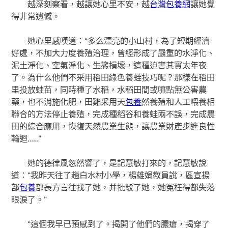
越深刻察看，越讓她心里不安，越
台灣包養網
讓她覺
得非常遺憾。
她心里感嘆道：“多么漂亮的小山村，為了短期經濟
好處，不加大力度養殖治理，曾經形成了嚴重的水淨化、
泥土淨化、空氣淨化、生態損壞，這種迫害其實太年夜
了。為什么他們不采用稻田綠色養蛙技巧呢？那樣在稻田
里投放蛙苗，同時種了水稻，水稻田間或噴點無公害農
藥，也不消施化肥，田雞采用天
包養
然養殖和人工喂養相
聯合的方法停止養殖，完成種稻谷和養蛙兩不誤，完成農
田的綜合應用，恢復天然農業生態，讓農業財產步進良性
輪迴……”
她的德律風忽然響了，是記慧敏打來的，記慧敏說
道：“我昨天往了趟白水村小學，楊雄娟教員說，區宣揚
部
包養
部長方言往找了她，并批駁了她，她冤枉得都失落
眼淚了。”
“這個我早已預感到了。揭開了他們的膿瘡，揭穿了