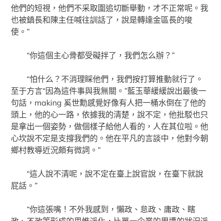
他們的短視，他們不采取圍追切斷舉動，才不正常呢。我
也被鎮長和陳主任喊往訓話了，說是轉達金區長的唆
使。”
“你這個主心骨都受礙拌了，我們怎么辦？”
“怕什么？不消理睬他們，我們按打算推動就行了。
至于方言“因為這件事與我無關。”藍玉華緩緩說出最後一
句話，making 奚世勳感覺好像有人把一桶水倒在了他的
頭上，他的心一路，依據我的清楚，說不定，他批駁也只
是拿出一個姿勢，做個樣子給他人看的，人在其位啦。他
心坎說不定是支撐我們的。他在平凡的言談中，他對今朝
鄉村教導近況頗有微詞。”
“這人說不清呢，說不定在臺上說官說，在臺下就說
屁話。”
“你這張嘴！不外我感到，懶政、怠政、庸政、瞎
政、不政等形成的思惟淨化，比單一企業的周遭的狀況淨