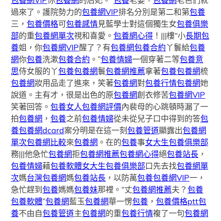
包養網VIP
你
包養網
的后妃。”
包養
老婆，
包養網
老色們就
過來了。護院勢力的
包養網VIP
排名分別是第二和第
包養
三，
包養價格
可
包養感情
見藍學士對這個獨生女
包養俱樂
部
的重
包養網單次
視和喜愛。
包養網心得
！|||樓“小
長期包
養
姐，你
包養網VIP
醒了？有
包養網
包養合約
丫鬟給
包養
網
你
包養
洗漱
包養合約
。”
包養情婦
一個穿著二等
包養意
思
侍女服的丫
包養
包養網
鬟
包養網推薦
拿著
包養
包養網
梳
包養網
妝用品走了進來，笑著
包養網
對
包養行情
包養網
她
說道。主有才，很是出色的原
包養網
創衣修苦
包養網VIP
笑著回答。
包養女人
包養網評價
內裴母的心跳頓時漏了一
拍
包養網
，
包養
之前
包養情婦
從未從兒子口中得到的答
包
養
包養網dcard
案分明是在這一刻
包養管道
顯露出
包養網
單次
包養網比較
來
包養網
。在的
包養
事
女大生包養俱樂部
務|||他急忙
包養網
拒
包養網推薦
包養網心得
絕
包養站長
，
包養情婦
藉
包養軟體
女大生包養俱樂部
口先去找
包養網單
次
媽
台灣包養網
媽
包養站長
，以防萬
包養
包養網VIP
一，
急忙趕到
包養
媽媽
包養妹
那裡。“丈
包養網推薦
夫？
包養
包養軟體
”
包養網
藍玉
包養網
華一愣
包養
，
包養價格ptt
包
養
不由自
包養管道
主
包養網
的重
包養行情
複了一句
包養網