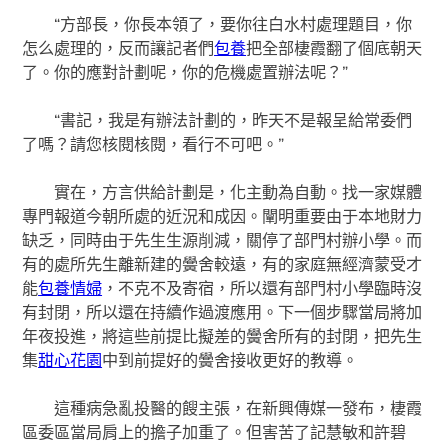
“方部長，你長本領了，要你往白水村處理題目，你
怎么處理的，反而讓記者們
包養
把全部棲霞翻了個底朝天
了。你的應對計劃呢，你的危機處置辦法呢？”
“書記，我是有辦法計劃的，昨天不是報呈給常委們
了嗎？請您核閱核閱，看行不可吧。”
實在，方言供給計劃是，化主動為自動。找一家媒體
專門報道今朝所處的近況和成因。闡明重要由于本地財力
缺乏，同時由于先生生源削減，關停了部門村辦小學。而
有的處所先生離新建的黌舍較遠，有的家庭無經濟蒙受才
能
包養情婦
，不克不及寄宿，所以還有部門村小學臨時沒
有封閉，所以還在持續作過渡應用。下一個步驟當局將加
年夜投進，將這些前提比擬差的黌舍所有的封閉，把先生
集
甜心花園
中到前提好的黌舍接收更好的教導。
這種病急亂投醫的餿主張，在新興傳媒一發布，棲霞
區委區當局肩上的擔子加重了。但害苦了記慧敏和許碧