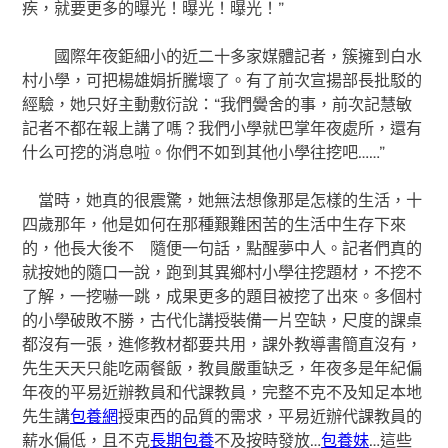
疾，就要更多的曝光！曝光！曝光！”
國際年夜鉅細小的近二十多家媒體記者，簇擁到白水
村小學，可把楊雄娟折騰壞了。有了前次宣揚部長批駁的
經驗，她只好主動敷衍說：“我們黌舍的事，前次記慧敏
記者不都在報上講了嗎？我們小學就巴掌年夜處所，還有
什么可挖的消息啦。你們不如到其他小學往挖吧……”
當時，她真的很震驚，她無法想像那是怎樣的生活，十
四歲那年，他是如何在那種艱難困苦的生活中生存下來
的，他長大後不 隨便一句話，點醒夢中人。記者們真的
就按她的隨口一說，跑到其異鄉村小學往挖題材，不挖不
了解，一挖嚇一跳，成果更多的題目被挖了出來。多個村
的小學破敗不勝，古代化講授裝備一片空缺，尺度的課桌
都沒有一張，進修教材都要共用，課外教導書簡直沒有，
先生天天只能吃兩餐飯，教員嚴重缺乏，年夜多是年紀偏
年夜的平易近辦教員和代課教員，完整不克不及知足本地
先生講
包養網
授東西的品質的需求，平易近辦代課教員的
薪水偏低，且不克
長期包養
不及按時發放…
包養妹
…這些