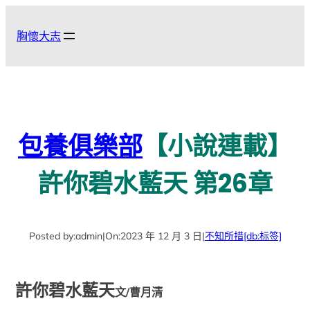
跳
至
胸懷大志
主
要
內
容
包養俱樂部
【小說連載】
許你碧水藍天 第26章
Posted by:
admin
|
On:
2023 年 12 月 3 日
|
不知所措
[db:标签]
許你碧水藍天
文/曹月清