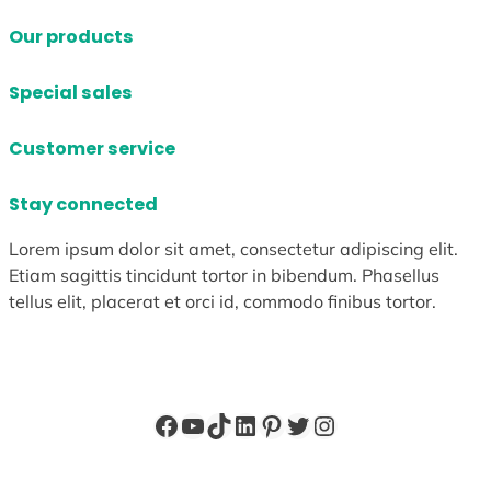
Our products
Special sales
Customer service
Stay connected
Lorem ipsum dolor sit amet, consectetur adipiscing elit.
Etiam sagittis tincidunt tortor in bibendum. Phasellus
tellus elit, placerat et orci id, commodo finibus tortor.
Facebook
YouTube
TikTok
LinkedIn
Pinterest
X
Instagram