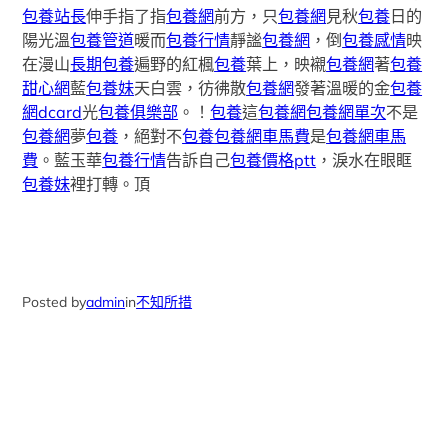
包養站長
伸手指了指
包養網
前方，只
包養網
見秋
包養
日的
陽光溫
包養管道
暖而
包養行情
靜謐
包養網
，倒
包養感情
映
在漫山
長期包養
遍野的紅楓
包養
葉上，映襯
包養網
著
包養
甜心網
藍
包養妹
天白雲，彷彿散
包養網
發著溫暖的金
包養
網dcard
光
包養俱樂部
。！
包養
這
包養網
包養網單次
不是
包養網
夢
包養
，絕對不
包養
包養網車馬費
是
包養網車馬
費
。藍玉華
包養行情
告訴自己
包養價格ptt
，淚水在眼眶
包養妹
裡打轉。頂
Posted by
admin
in
不知所措