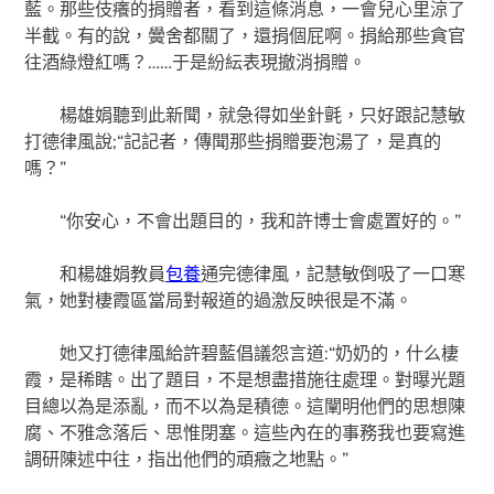
藍。那些伎癢的捐贈者，看到這條消息，一會兒心里涼了
半截。有的說，黌舍都關了，還捐個屁啊。捐給那些貪官
往酒綠燈紅嗎？……于是紛紜表現撤消捐贈。
楊雄娟聽到此新聞，就急得如坐針氈，只好跟記慧敏
打德律風說;“記記者，傳聞那些捐贈要泡湯了，是真的
嗎？”
“你安心，不會出題目的，我和許博士會處置好的。”
和楊雄娟教員
包養
通完德律風，記慧敏倒吸了一口寒
氣，她對棲霞區當局對報道的過激反映很是不滿。
她又打德律風給許碧藍倡議怨言道:“奶奶的，什么棲
霞，是稀瞎。出了題目，不是想盡措施往處理。對曝光題
目總以為是添亂，而不以為是積德。這闡明他們的思想陳
腐、不雅念落后、思惟閉塞。這些內在的事務我也要寫進
調研陳述中往，指出他們的頑癥之地點。”