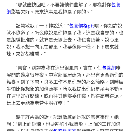
“那就盡快回吧，不要讓他們曲解了，那樣對你
包養
網
影響欠好。原來這事是我拖累了你的。”
記慧敏默了一下神說道：“
包養價格ptt
喂，你如許說
就不隧道了，怎么能說是你拖累了我。這是我自愿的，也
是組織批准的，就算是天塌上去，我也會頂著。說心里
說，我不想一向呆在部里，我要像你一樣，下下層來錘
煉，來好都雅看。”
“慧寶，別認為我在這里很風景，實在，任
包養網
務
展開的難度很年夜。中宣部高屋建瓴，那里有更合適你的
舞臺。到了下層，良多工作不是你想的那么簡略，到時辰
生怕比你想象的加倍頭疼，所以我提出你仍是呆著不動。
在這里好好歷練，或再往其他部委任職，站得高看得遠，
比上去更能為老蒼生服好務！”
聽了許碧藍的話，記慧敏感到她說的蠻有事理，她
想：“到上面錘煉，也要斟酌小我情形。上面的工作加倍
復雜，以本身特性未必
包養網單次
就能勝任。究竟在下層