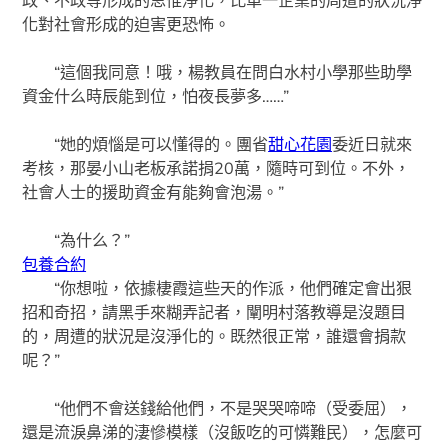
化對社會形成的迫害更恐怖。
“這個我同意！哦，楊教員在問白水村小學那些助學
資金什么時辰能到位，怕夜長夢多……”
“她的煩惱是可以懂得的。團省
甜心花園
委近日就來
考核，那晏小山老板承諾捐20萬，隨時可到位。不外，
社會人士的援助資金有能夠會泡湯。”
“為什么？”
包養合約
“你想啦，依據棲霞這些天的作派，他們確定會出狠
招和奇招，請黑手來糊弄記者，闡明村落教導是沒題目
的，周遭的狀況是沒淨化的。既然很正常，誰還會捐款
呢？”
“他們不會送錢給他們，不是哭哭啼啼（受委屈），
還是流淚鼻涕的淒慘模樣（沒飯吃的可憐難民），怎麼可