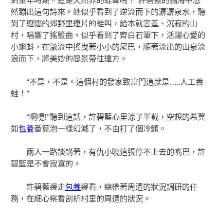
然蹦出這句詩來。她似乎看到了逆流而下的潺潺泉水，聽
到了遼闊的郊野里連片的蛙叫，給本就害羞、沉寂的山
村，唱響了搖籃曲。似乎看到了齊白石筆下，活躍心愛的
小蝌蚪，在激流中搖曳著小小的尾巴，順著流出的山泉流
浪而下，將美妙的愿景帶往遠方。 ​
“不是，不是。這個村的發家致富門道就是……人工養
蛙！”
“啊嚏!”聽到這話，許碧藍心里涼了半截，空想的希冀
如
包養
番筧泡一樣幻滅了，不由打了個冷顫。
兩人一路談講著，有仇小曉這張停不上去的嘴巴，許
碧藍是不會寂寞的。
許碧藍邊走
包養
邊看，總帶著周遭的狀況調研的任
務，在細心察看剖析村里的周遭的狀況。