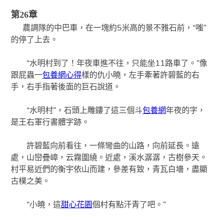
第26章
農調隊的中巴車，在一塊約5米高的景不雅石前，“嗤”
的停了上去。
“水明村到了！年夜車進不往，只能坐11路車了。”像
跟屁蟲一
包養網心得
樣的仇小曉，左手牽著許碧藍的右
手，右手指著後面的巨石說道。
“水明村”，石頭上雕鏤了這三個斗
包養網
年夜的字，
是王右軍行書體字跡。
許碧藍向前看往，一條彎曲的山路，向前延長。遠
處，山巒疊嶂，云霧圍繞。近處，溪水潺潺，古樹參天。
村平易近們的衡宇依山而建，參差有致，青瓦白墻，盡顯
古樸之美。
“小曉，這
甜心花園
個村有點汗青了吧。”