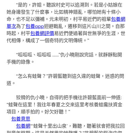
“是的，許姐。聽說村史可以追溯到。若是小姑娘在
她身邊發生了什麼事，比如精神錯亂，哪怕她有十條小
命，也不足以彌補。元未明初，村平易近們的祖輩
包養網
單次
為了
包養app
迴避戰亂，遷移到這片山川之間。自那
時起，村平
包養網評價
易近們便過著與世無爭的生涯，世
代相傳，構成了一個奇特的文明傳統。”
“呱呱呱、呱呱呱 ……”仇小曉剛說完話，就靜靜點開
手機的錄像。
“怎么有蛙聲？”許碧藍聽到這久違的蛙聲，迷惑的問
道。
狡猾的仇小曉，自得的把手機往許碧藍面前一伸道:
“蛙聲在這里！我往年春夏之交來這里考核養蛙攙扶資金
項目，順手拍的。好欠好聽！”
包養意思
包養網
“‘蛙聲十里出山泉’，難聽，聽著就會把我拉回
到童年時期。這是天然界的蛙聲嗎？”許碧藍的腦海中忽