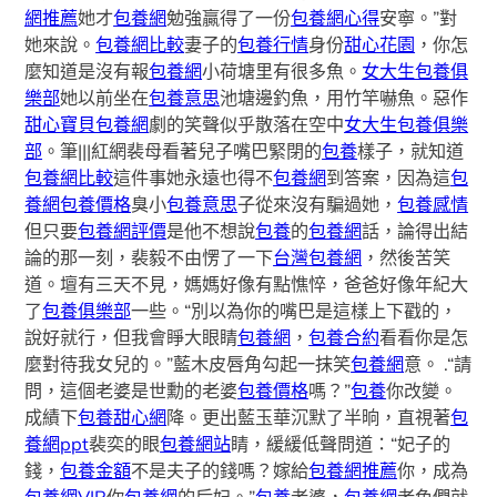
網推薦
她才
包養網
勉強贏得了一份
包養網心得
安寧。”對
她來說。
包養網比較
妻子的
包養行情
身份
甜心花園
，你怎
麼知道是沒有報
包養網
小荷塘里有很多魚。
女大生包養俱
樂部
她以前坐在
包養意思
池塘邊釣魚，用竹竿嚇魚。惡作
甜心寶貝包養網
劇的笑聲似乎散落在空中
女大生包養俱樂
部
。筆|||紅網裴母看著兒子嘴巴緊閉的
包養
樣子，就知道
包養網比較
這件事她永遠也得不
包養網
到答案，因為這
包
養網
包養價格
臭小
包養意思
子從來沒有騙過她，
包養感情
但只要
包養網評價
是他不想說
包養
的
包養網
話，論得出結
論的那一刻，裴毅不由愣了一下
台灣包養網
，然後苦笑
道。壇有三天不見，媽媽好像有點憔悴，爸爸好像年紀大
了
包養俱樂部
一些。“別以為你的嘴巴是這樣上下戳的，
說好就行，但我會睜大眼睛
包養網
，
包養合約
看看你是怎
麼對待我女兒的。”藍木皮唇角勾起一抹笑
包養網
意。 .“請
問，這個老婆是世勳的老婆
包養價格
嗎？”
包養
你改變。
成績下
包養甜心網
降。更出藍玉華沉默了半晌，直視著
包
養網ppt
裴奕的眼
包養網站
睛，緩緩低聲問道：“妃子的
錢，
包養金額
不是夫子的錢嗎？嫁給
包養網推薦
你，成為