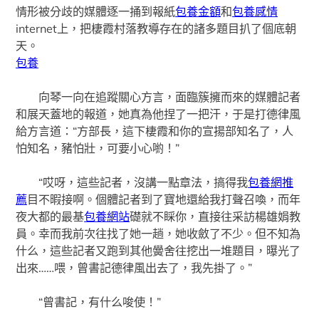
情形被分歧的媒體逐一捅到報紙
包養金額
和
包養感情
internet上，把棲霞村落教導存在的諸多題目扒了個底朝
天。
包養
向琴一向在追蹤關心方言，面臨簇擁而來的媒體記者
和展天蓋地的報道，她真為他捏了一把汗，于是打德律風
給方言道：“方部長，這下棲霞和你的宣揚部知名了，人
怕知名，豬怕壯，可要小心喲！”
“哎呀，這些記者，沒講一點章法，搞得我
包養網推
薦
目不暇接啊。個體記者到了寶地還給我打聲召喚，而年
夜大都的最基
包養網站
礎就不睬你，直接往采訪楊雄娟教
員。幸而我前次往找了她一趟，她收斂了不少。但不知為
什么，這些記者又跑到其他黌舍往挖出一堆題目，曝光了
出來……喂，曾書記德律風出去了，我先掛了。”
“曾書記，有什么唆使！”