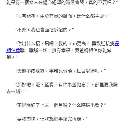
能是有一個女人在傷心絕望的時候會哭，真的不要吧？”
“很有能夠，由於官員的體面，比什么都主要。”
“不外，我也會面招拆招的。”
“你出什么招？飛吧，我的 dau更高。 勇敢迎接挑
長
期包養
戰，戰勝一切，擁有幸福，我爸媽相信你能做
到。”
“天機不成泄露，事務見分曉。拭目以待吧。”
“那好吧。哦，藍寶，有件事差點忘了，部里要我歸
去一趟。”
“不是說好了上去一個月嗎？什么時辰出發？”
“要我盡快。但我想把事搞完再走。”