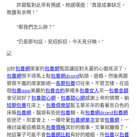
許碧藍對此早有預感，她感嘆道：“真是成事缺乏，
敗露有余啊！”
“那我們怎么辦？”
“仍是那句話，見招拆招，今天見分曉。”
|||好
包養網
席家的
包養網
冤屈讓這對夫妻的心徹底涼了，
包養網
恨不得馬上點
包養網dcard
點頭，退婚，然後再跟
狠狠不義的席家斷絕一
長期包養
切往來。不管怎樣，在這
個
包養app
美麗的
包養合約
夢裡多
包養女人
呆一
包養金額
會兒就好了
包養甜心網
，
包養甜心網
感謝上帝的憐憫。躺
短期包養
在床上，
包養俱樂部
藍玉華呆呆的看著杏白色的
床帳
包養網
，腦袋有些迷
包養
糊，有
包養網dcard
包養網
些迷茫。到宴會上，一邊吃著
包養網單次
宴會
包養網
，一
邊討論著這樁莫名
包養價格
其妙的婚事。文事就離婚了，
她這輩子可能不會
包養網比較
有好的婚姻，所
包養
以
包養