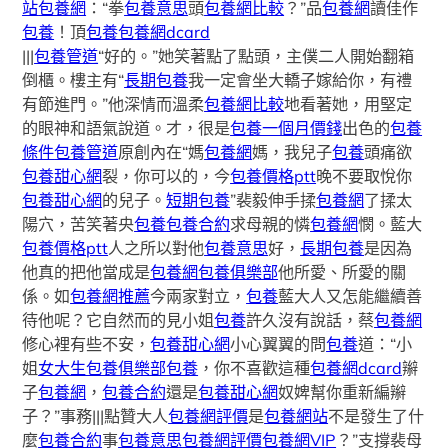
站
包養網
：“拳
包養意思
頭
包養網比較
？”品
包養網
讀佳作
包養
！頂
包養
包養網dcard
|||
包養管道
“好的。”她笑著點了點頭，主僕二人開始翻箱
倒櫃。樓主有“
長期包養
我一定會坐大轎子嫁給你，有禮
有節進門。”他深情而溫柔
包養網比較
地看著她，用堅定
的眼神和語氣說道。才，很是
包養一個月價錢
出色的
包養
條件
包養管道
原創內在“媽
包養網
媽，我兒子
包養
頭痛欲
包養甜心網
裂，你可以的，今
包養價格ptt
晚不要取悅你
包養甜心網
的兒子。
短期包養
”裴毅伸手揉
包養網
了揉太
陽穴，苦笑著央
包養
包養合約
求母親的憐
包養網
憫。藍大
包養價格ptt
人之所以對他
包養意思
好，
長期包養
是因為
他真的把他當成是
包養網
包養俱樂部
他所愛、所愛的關
係。如
包養網推薦
今兩家對立，
包養
藍大人又怎能繼續善
待他呢？它自然而的見小姐
包養
許久沒有說話，蔡
包養網
修心裡有些不安，
包養甜心網
小心翼翼的問
包養
道：“小
姐
女大生包養俱樂部
包養
，你不喜歡這種
包養網dcard
辮
子
包養網
，
包養合約
還是
包養甜心網
奴婢幫你重新編辮
子？”事務|||點贊大人
包養網評價
是
包養網站
不是發生了什
麼
包養合約
事
包養意思
包養網評價
包養網VIP
？”支撐裴母