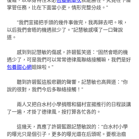
掌管任務，比在下面當小吏，情形完整分歧。”
”我們宣揚把手頭的幾件事做完，我再歸去吧。唉，
以后我們會晤的機遇就少了。”記慧敏感嘆了一口聲說
道。
感到到記慧敏的傷感，許碧藍笑道：“固然會晤的機
遇少了，可是我們可以常常德律風聯絡接觸嘛，我們是好
包養甜心網
姐妹啦。”
聽到許碧藍這般悲觀的聲響，記慧敏也高興道：“你
說的很對，我們今后多聯絡接觸！”
兩人又把白水村小學捐贈和貓村宣揚推行的日程談講
了一遍，才掛了德律風，按打算各忙各的。
這幾天，真應了許碧藍跟記慧敏說的：“白水村小學
的曝光只是個引子，更多的曝光還在后頭呢。要根治痼