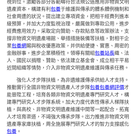
視到位。激勵各部分各範疇符合法規公道應用非物資文明
遺產資本，構建有利
包養
于維護與傳承的體系體例機制和
社會周遭的狀況。提出建立專項資金，把相干經費列進本
級預算，并加大力度監視治理，嚴厲做到專款公用，進步
經費應用效力。采取定向贊助、存款貼息等政策辦法，支
撐非物資文明遺產場館、舉措措施裝備等扶植，對相干企
業
包養網
賜與稅收優惠政策，并供給便捷、實惠、周密的
金融辦事，進步企業積極性。領導有關組
包養站長
織、法
人、國民以捐贈、贊助、依法建立基金會、成立相干平易
近間組織等情勢，介入非物資文明遺產維護與傳承任務。
強化人才步隊扶植，為非遺維護傳承供給人才支持。
推動實行全國非物資文明遺產人才步隊
包養
包養網評價
才
能晉陞工程，培育各類非物資文明遺產專門研究人才，構
建專門研究人才步隊系統。加大力度代表性傳承人梯隊扶
植，與高校、非物資文明遺產維護中間等一起配合，拓寬
人才培育渠道，不竭強大傳承步隊。出力推進非物資文明
遺產專家庫扶植，周全施展專門研究人才的智力支撐感化
包養
。