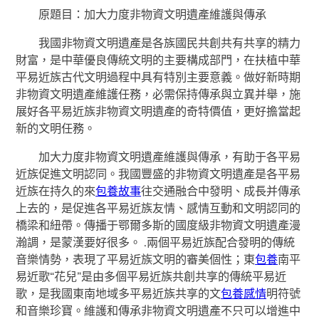
原題目：加大力度非物資文明遺產維護與傳承
我國非物資文明遺產是各族國民共創共有共享的精力
財富，是中華優良傳統文明的主要構成部門，在扶植中華
平易近族古代文明過程中具有特別主要意義。做好新時期
非物資文明遺產維護任務，必需保持傳承與立異并舉，施
展好各平易近族非物資文明遺產的奇特價值，更好擔當起
新的文明任務。
加大力度非物資文明遺產維護與傳承，有助于各平易
近族促進文明認同。我國豐盛的非物資文明遺產是各平易
近族在持久的來
包養故事
往交通融合中發明、成長并傳承
上去的，是促進各平易近族友情、感情互動和文明認同的
橋梁和紐帶。傳播于鄂爾多斯的國度級非物資文明遺產漫
瀚調，是蒙漢要好很多。 .兩個平易近族配合發明的傳統
音樂情勢，表現了平易近族文明的審美個性；東
包養
南平
易近歌“花兒”是由多個平易近族共創共享的傳統平易近
歌，是我國東南地域多平易近族共享的文
包養感情
明符號
和音樂珍寶。維護和傳承非物資文明遺產不只可以增進中