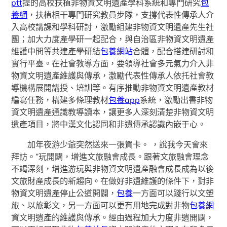
ptt
提的高校扶植非物資文明遺產學科系統和專門研究
包
養網
，扶植相干專門研究教員步隊，支撐代表性傳承人介
入高校講課和學科研討，激勵組建非物資文明遺產先生社
團；加大力度產學研一起配合，與自治區非物資文明遺產
維護中間等共建產學研結
包養網站
合體，配合搭建研討和
實行平臺。在社會教導方面，要領導社會多元氣力介入非
物資文明遺產維護與傳承，激勵代表性傳承人依托社會教
導機構展開講授、培訓等。有序推動非物資文明遺產教材
編寫任務，構建多條理教材
包養app
系統，激勵出書非物
資文明遺產通識教導讀本，讓更多人深刻清楚非物資文明
遺產項目，將中漢文化認同和非遺傳承認識內嵌于心。
加年夜游少爺突然送來一張賀卡。 ，說我今天會來
拜訪。”玩開闢，增進文旅融會成長。跟著文旅融會理念
不竭深刻，增進游玩與非物資文明遺產融會成長成為以後
文旅財產成長的新趨向。在做好非遺維護的條件下，對非
物資文明遺產停止公道開闢，
包養
一方面可以踐行以文塑
旅、以旅彰文，另一方面可以更有用地完成對非物
包養網
資文明遺產的維護與傳承。經由過程加大力度非遺開闢，