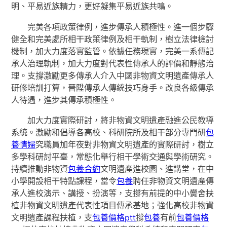
明、平易近族精力，更好凝集平易近族共鳴。
完美各項政策律例，進步傳承人積極性。進一個步驟
健全和完美處所相干政策律例及相干軌制，樹立法律檢討
機制，加大力度落實監管。依據任務現實，完美一系傳記
承人治理軌制，加大力度對代表性傳承人的評價和靜態治
理。支撐激勵更多傳承人介入中國非物資文明遺產傳承人
研修培訓打算，晉陞傳承人傳統技巧身手。改良各級傳承
人待遇，進步其傳承積極性。
加大力度實際研討，將非物資文明遺產融進公民教導
系統。激勵和倡導各高校、科研院所及相干部分專門研
包
養情婦
究職員加年夜對非物資文明遺產的實際研討，樹立
多學科研討平臺，常態化舉行相干學術交通與學術研究。
持續推動非物資
包養合約
文明遺產進校園、進講堂，在中
小學開設相干特點課程，當令
包養
聘任非物資文明遺產傳
承人進校演示、講授、扮演等，支撐有前提的中小黌舍扶
植非物資文明遺產代表性項目傳承基地；強化高校非物資
文明遺產課程扶植，支
包養價格ptt
撐
包養
有前
包養價格