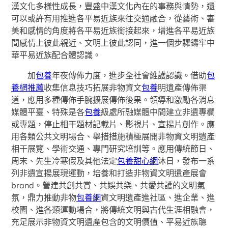
漢文化多樣性成長，豐盛中漢文化內在的事務與情勢，還
可以或許有用推進各平易近族來往交通融合，從藝術、審
美和感情的角度將各平易近族銜接起來，增進各平易近族
間感情上彼此親近、文明上彼此認同，進一個步驟鑄牢中
華平易近族配合體認識。
加
包養
年夜傳佈力度，進步全社會維護認識。借助
包
養網推薦
收集信息技巧拓展非物資文
包養
明遺產傳佈渠
道，應用多種傳佈手腕擴展傳佈後果。領導和激勵各消息
媒體平臺、特殊是各
包養
級處所融媒體中間建立非遺專欄
或專題，停止相干題材記載片、影視片、宣揚片創作。應
用各類公共文明場合、舉措措施積極展開非物資文明遺產
相干展覽、學術交通、專門研究培訓等。應用傳統節日、
周末、先生冷寒假及其他法定
包養甜心網
沐日，發布一系
列非遺宣揚展現運動，培養和打造非物資文明遺產展會
brand。營建共創共賞、共娛共樂、共愛共護的文明氣
氛，鼎力推動非物
包養網
資文明遺產進社區、進企業、進
校園、進各類運動場合，將傳統文明與古代生涯相融會，
充足展示非物資文明遺產包含的文明價值、平易近族聰