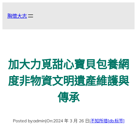
跳
至
胸懷大志
主
要
內
容
加大力覓甜心寶貝包養網
度非物資文明遺產維護與
傳承
Posted by:
admin
|
On:
2024 年 3 月 26 日
|
不知所措
[db:标签]