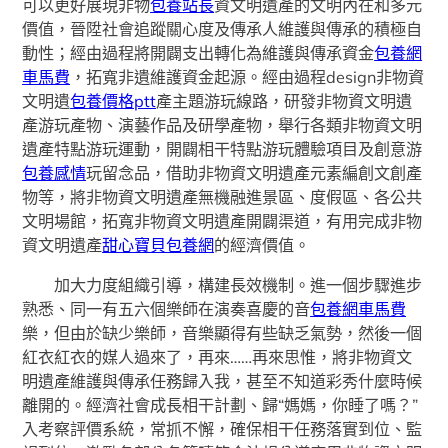
可以更好展現非物
包養站長
資文明遺產的文明內在和多元
價值，晉陞社會追蹤關心度及傳承人維護與傳承的積極自
動性；經由過程將開闢支出轉化為維護與傳承資金
包養網
車馬費
，拓寬非遺維護資金起源。經由過程design非物資
文明遺
包養價格ptt
產主題游玩線路，研發非物資文明遺
產游玩產物、演藝作品及研學產物，舉行各類非物資文明
遺產特點游玩運動，開闢相干特點游玩體驗項目及創意游
包養感情
玩留念品，借助非物資文明遺產元素編創文創產
物等，將非物資文明遺產無機融進景區、度假區、各公共
文明場館，拓寬非物資文明遺產開闢渠道，有用完成非物
資文明遺產
甜心寶貝包養網
的經濟價值。
加大力度組織引導，構建長效機制。進一個步驟進步
熟悉、同一有五六個樂師在演奏喜慶的音
包養網車馬費
樂，但由於缺少樂師，音樂顯得有些缺乏氣勢，然後一個
紅衣紅衣的媒人過來了，再來……再來思惟，將非物資文
明遺產維護與傳承任務歸入我，甚至不知道彩秀什麼時候
離開的。經濟社會成長相干計劃、歸“媽媽，你睡了嗎？”
入考察評價系統，常抓不懈，確保相干任務落實到位、監