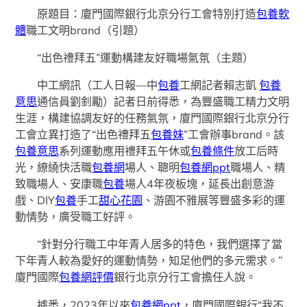
原題目：廈門國際銀行北京分行工會特別打造
包養軟
體
職工文明brand（引題）
“出色禮拜五”運動構建友好職場氣氛（主題）
中工網訊（工人日報—中
包養
工網記者賴志凱
包養
意思
通信員劉釗勵）記者日前得悉，為豐盛職工精力文明
生涯，構建協調友好的任務氣氛，廈門國際銀行北京分行
工會立異打造了“出色禮拜五
包養妹
”工會辦事brand。該
包養意思
系列運動應用禮拜五午休或
包養條件
放工后時
光，繚繞快活職
包養網
場人、聰明
包養網ppt
職場人、精
致職場人、安康職
包養
場人4年夜板塊，延長出創意游
戲、DIY
包養
手工
甜心花園
、游園不雅展等豐盛多彩的運
動情勢，廣受職工好評。
“針對分行職工中年青人居多的特色，我們選擇了當
下年青人較為愛好的運動情勢，知足他們的多元需求。”
廈門國際
包養網評價
銀行北京分行工會擔任人說。
據悉，2023年以來
包養網ppt
，廈門國際銀行“我不