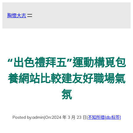
跳
至
胸懷大志
主
要
內
容
“出色禮拜五”運動構覓包
養網站比較建友好職場氣
氛
Posted by:
admin
|
On:
2024 年 3 月 23 日
|
不知所措
[db:标签]