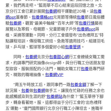
累，我們再走吧。”藍雨華不忍心結束這段回憶之旅。北
京分行工會已累計展開
包養網
相干運動近20場，涵
包養
網ppt
蓋春節、
包養價格ptt
元宵節等傳統
包養
節日風俗體
驗
包養網
，觀賞“最美中軸線”“百年大師”等
包養行情
藝術
展覽以及寒假、母親節、兒童節親子戶外
包養網ppt
蒔
植、采摘等運動。同時，分行工會還發布“出色禮拜五”特
點課程培訓，傳授職工烘焙、急救等適用技巧，組建羽毛
球、乒乓球、籃球等多個愛好小組
包養管道
。
同時，
包養網
北京分
包養甜心網
行工會繚繞女職工需
求，約請專門研究抽像design師，與分行職工分送朋友發
型妝容、服裝搭配的小法門，輔助女職工打
包養
造專門研
究、精致的職場抽像。
包養網VIP
“周五午時放工后，跟同事們一路
包養金額
了解一下
狀況展、
包養
做
包養網
做手工，讓我在忙碌的任務之余也
能感觸感染到生涯的舒“
包養網站
為什麼？”藍玉華停下腳
步，轉身看著她。服，這都得益于分行工會的‘出色禮拜
五’運動。”廈門國際銀行北京分行職工小陳坦言，進職半