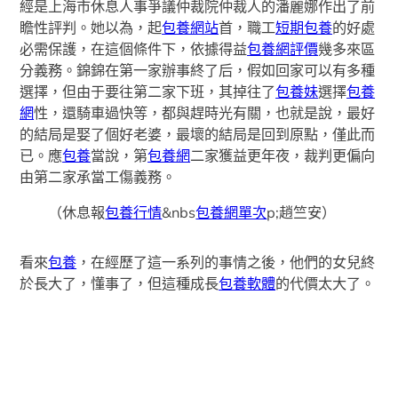
經是上海市休息人事爭議仲裁院仲裁人的潘麗娜作出了前
瞻性評判。她以為，起
包養網站
首，職工
短期包養
的好處
必需保護，在這個條件下，依據得益
包養網評價
幾多來區
分義務。錦錦在第一家辦事終了后，假如回家可以有多種
選擇，但由于要往第二家下班，其掉往了
包養妹
選擇
包養
網
性，還騎車過快等，都與趕時光有關，也就是說，最好
的結局是娶了個好老婆，最壞的結局是回到原點，僅此而
已。應
包養
當說，第
包養網
二家獲益更年夜，裁判更偏向
由第二家承當工傷義務。
（休息報
包養行情
&nbs
包養網單次
p;
趙竺安
）
看來
包養
，在經歷了這一系列的事情之後，他們的女兒終
於長大了，懂事了，但這種成長
包養軟體
的代價太大了。