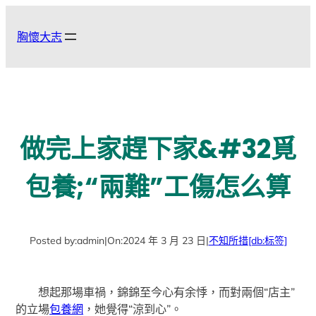
跳
至
胸懷大志
主
要
內
容
做完上家趕下家&#32覓
包養;“兩難”工傷怎么算
Posted by:
admin
|
On:
2024 年 3 月 23 日
|
不知所措
[db:标签]
想起那場車禍，錦錦至今心有余悸，而對兩個“店主”
的立場
包養網
，她覺得“涼到心”。