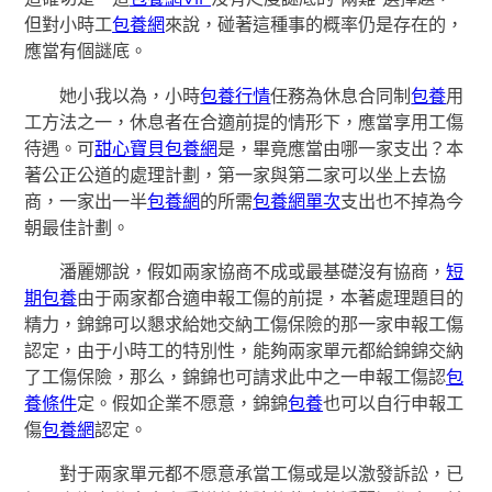
但對小時工
包養網
來說，碰著這種事的概率仍是存在的，
應當有個謎底。
她小我以為，小時
包養行情
任務為休息合同制
包養
用
工方法之一，休息者在合適前提的情形下，應當享用工傷
待遇。可
甜心寶貝包養網
是，畢竟應當由哪一家支出？本
著公正公道的處理計劃，第一家與第二家可以坐上去協
商，一家出一半
包養網
的所需
包養網單次
支出也不掉為今
朝最佳計劃。
潘麗娜說，假如兩家協商不成或最基礎沒有協商，
短
期包養
由于兩家都合適申報工傷的前提，本著處理題目的
精力，錦錦可以懇求給她交納工傷保險的那一家申報工傷
認定，由于小時工的特別性，能夠兩家單元都給錦錦交納
了工傷保險，那么，錦錦也可請求此中之一申報工傷認
包
養條件
定。假如企業不愿意，錦錦
包養
也可以自行申報工
傷
包養網
認定。
對于兩家單元都不愿意承當工傷或是以激發訴訟，已