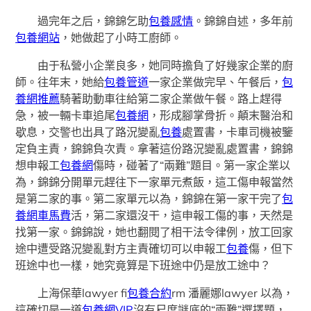
過完年之后，錦錦乞助
包養感情
。錦錦自述，多年前
包養網站
，她做起了小時工廚師。
由于私營小企業良多，她同時擔負了好幾家企業的廚
師。往年末，她給
包養管道
一家企業做完早、午餐后，
包
養網推薦
騎著助動車往給第二家企業做午餐。路上趕得
急，被一輛卡車追尾
包養網
，形成腳掌骨折。顛末醫治和
歇息，交警也出具了路況變亂
包養
處置書，卡車司機被鑒
定負主責，錦錦負次責。拿著這份路況變亂處置書，錦錦
想申報工
包養網
傷時，碰著了“兩難”題目。第一家企業以
為，錦錦分開單元趕往下一家單元煮飯，這工傷申報當然
是第二家的事。第二家單元以為，錦錦在第一家干完了
包
養網車馬費
活，第二家還沒干，這申報工傷的事，天然是
找第一家。錦錦說，她也翻閱了相干法令律例，放工回家
途中遭受路況變亂對方主責確切可以申報工
包養
傷，但下
班途中也一樣，她究竟算是下班途中仍是放工途中？
上海保華lawyer fi
包養合約
rm 潘麗娜lawyer 以為，
這確切是一道
包養網VIP
沒有尺度謎底的“兩難”選擇題，