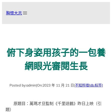
跳
至
胸懷大志
主
要
內
容
俯下身姿用孩子的一包養
網眼光審閱生長
Posted by:
admin
|
On:
2023 年 11 月 21 日
|
不知所措
[db:标签]
原題目：萬瑪才旦監制《千里送鶴》昨日上映（引
題）