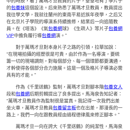
中的時辰，看了萬瑪才旦教員的片子，垂垂地有了學片子
的
包養妹
這個設法。后來熟悉了萬瑪才旦教員，教員提出
我往學文學，我就往蘭州的東南平易近族年夜學，之后又
在北京片子學院的導演系持續進修，結業后一向追隨教
員。在《塔洛》《氣
包養網
球》《生疏人》等片子
包養網
VIP
中擔負履行導
包養網
演。”
對于萬瑪才旦對本身片子之路的引領，拉華加說：
“在現場拍攝的經歷很是可貴，由於作為一名導演，要統
籌一切的現場調劑，對每個部分、每一個環節都要溝通，
才幹使得各個部分合力施展。這是一個及格片子導演必需
具有的才能。”
作為《千里送鶴》監制，萬瑪才旦對腳本階
包養女人
段和
包養網
后期剪輯提出了良多提出。馬海泉告知記者：
“萬瑪才旦教員作為監制很是當真。我記得一次我們出差
坐火車，萬瑪才旦教員
包養留言板
也在出差，那漫長的一
路上，我們一向在跟教員經由過程德律風來修正腳本。”
萬瑪才旦一向在誇大《千里送鶴》的純潔性，馬海泉