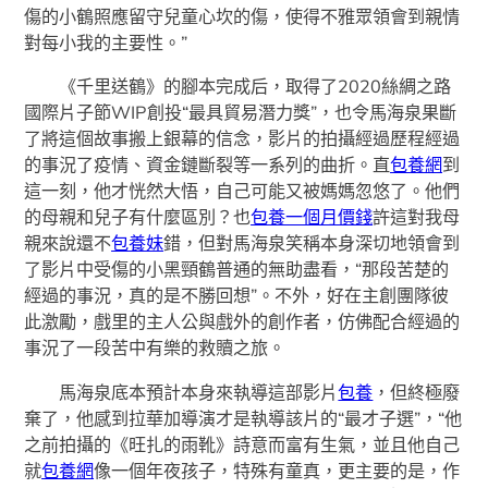
傷的小鶴照應留守兒童心坎的傷，使得不雅眾領會到親情
對每小我的主要性。”
《千里送鶴》的腳本完成后，取得了2020絲綢之路
國際片子節WIP創投“最具貿易潛力獎”，也令馬海泉果斷
了將這個故事搬上銀幕的信念，影片的拍攝經過歷程經過
的事況了疫情、資金鏈斷裂等一系列的曲折。直
包養網
到
這一刻，他才恍然大悟，自己可能又被媽媽忽悠了。他們
的母親和兒子有什麼區別？也
包養一個月價錢
許這對我母
親來說還不
包養妹
錯，但對馬海泉笑稱本身深切地領會到
了影片中受傷的小黑頸鶴普通的無助盡看，“那段苦楚的
經過的事況，真的是不勝回想”。不外，好在主創團隊彼
此激勵，戲里的主人公與戲外的創作者，仿佛配合經過的
事況了一段苦中有樂的救贖之旅。
馬海泉底本預計本身來執導這部影片
包養
，但終極廢
棄了，他感到拉華加導演才是執導該片的“最才子選”，“他
之前拍攝的《旺扎的雨靴》詩意而富有生氣，並且他自己
就
包養網
像一個年夜孩子，特殊有童真，更主要的是，作