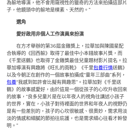
為躲地導演，他不會用窺視性的獵奇的方法來拍攝這部片
子，他鏡頭中的躲地是樸素、天然的。”
選角
愛好啟用非個人工作演員來扮演
在方才舉辦的第36屆金雞獎上，拉華加與陳國星配
合執導的《回西躲》取得了最佳中小本錢故事片獎，而
《千里送鶴》也取得了金雞獎最佳兒童題材影片提名。拉
華加導演有興趣將《旺扎的雨靴》《千里
包養行情
送鶴》
以及今朝正在創作的一個故事拍攝成“童年三部曲”系列，
包養
“我感到如許會比擬有興趣思”。拉華加對《千里送
鶴》的故事感愛好，由於這是一個從孩子的心坎升收回來
的故事，“良多兒童片是在以年夜人的視角往講述小孩子
的世界，實在，小孩子對待裡面的世界和年夜人的視野仍
是有一些差別的，孩子的心坎很敏感、很奧妙，需求用淡
淡的情感和細膩的節拍往庇護，也是需求細心往看才幹發
明。”