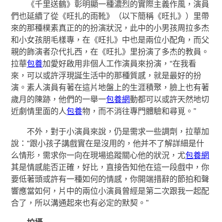
《千里送鶴》彰明顯一種濃烈的實際主義作風，演員
們也延續了從《旺扎的雨靴》（以下簡稱《旺扎》）里帶
來的那種樸素真正的的扮演狀況，此中的小男孩周拉多杰
和小女孩朋毛樣專，在《旺扎》中也是兩位小配角，而父
親的飾演者尕代扎西，在《旺扎》里扮演了多杰的教員。
拉華
包養
加愛好啟用非個人工作演員來扮演，“在我看
來，可以或許浮現誕生活中的那種質感，就是最好的扮
演。素人演員有著在這片地盤上的生涯積聚，臉上也有著
歲月的陳跡，他們的一舉一
包養網
動都可以或許天然地切
近劇情里面的人
包養
物，而不消往專門體驗和尋覓。”
不外，對于小演員來說，仍是需求一些調劑，拉華加
說：“跟小孩子講戲實在是沒用的，他并不了解詳細是什
么情形，需求你一向在現場追蹤關心他的狀況，尤
包養網
其是情感能否正確，好比，直接告知他在這一段戲中，你
要低著頭或許有一種如何的情感，你開端措辭的節拍和聲
響應當如何，片中的兩位小演員曾經是第二次跟我一起配
合了，所以溝通起來也有必定的默契。”