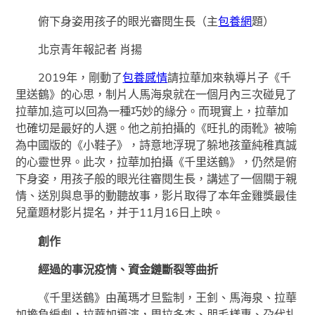
俯下身姿用孩子的眼光審閱生長（主
包養網
題）
北京青年報記者 肖揚
2019年，剛動了
包養感情
請拉華加來執導片子《千
里送鶴》的心思，制片人馬海泉就在一個月內三次碰見了
拉華加,這可以回為一種巧妙的緣分。而現實上，拉華加
也確切是最好的人選。他之前拍攝的《旺扎的雨靴》被喻
為中國版的《小鞋子》，詩意地浮現了躲地孩童純稚真誠
的心靈世界。此次，拉華加拍攝《千里送鶴》，仍然是俯
下身姿，用孩子般的眼光往審閱生長，講述了一個關于親
情、送別與息爭的動聽故事，影片取得了本年金雞獎最佳
兒童題材影片提名，并于11月16日上映。
創作
經過的事況疫情、資金鏈斷裂等曲折
《千里送鶴》由萬瑪才旦監制，王釗、馬海泉、拉華
加擔負編劇，拉華加導演，周拉多杰、朋毛樣專、尕代扎