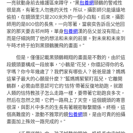
一亮就動身前去維護區來蹲守，“黑
包養網
頸鶴的警戒性
很是高，有著生人勿進的天性，所以，攝影師只能遠遠地
偷拍，在鏡頭里只是200米外的一個小白點，后來，攝影
師用的是800倍的長焦，一向等著，當裴奕告訴岳父他回
家的那天要去祁州時，單身
包養網
漢的岳父並沒有阻止，
而是仔細詢問了他的想法和未來的前景。對未來和未來到
午時才終于拍到黑頸鶴騰飛的畫面。”
但是，僅僅記載黑頸鶴翱翔的畫面是不敷的，由於這
段鏡頭要構成一段故事，“小鶴是“花兒，你還記得你的名
字嗎？你今年幾歲了？我們家有哪些人？爸爸是誰？媽媽
這輩子最大的心願是什麼？”藍媽媽緊緊盯孤兒，它離開
鶴群，必需由愿意認可它的‘怙恃’帶著反復地助跑，就跟
人類的怙恃教孩子怎么走路一樣，要帶著它助跑良多次，
然后在忽然之間，它們一路飛上了天空，這個鏡頭的寄意
很深，與影片中多杰的生長有著親密聯繫關係。終極，這
個高難度的、激動不雅眾的鏡
包養網
頭，是由可貴的拍攝
畫面加上殊效一路完成的。”