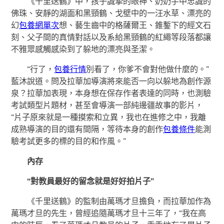
《千里送鶴》中，孩子誠摯的眼神、奶奶手中忠誠的
佛珠、安靜的湖面和黑頸鶴、戈壁中的一汪水草、漂亮的
幻
包養網單次
想、藝生齒中的格薩爾王、錐鏨下的經文石
刻、父子間的真情對話以及系給黑頸鶴的紅繩等段落都讓
不雅眾感觸感染到了躲地的漂亮與圣潔。
“行了，
包養行情
別看了，你爹不會對他做什麼的。”
藍沐說道。問及拉華加導演將來能否一向以躲地為創作源
泉？拉華加表現，本身想在保存作者表達的同時，也測驗
考試類型片題材，甚至會導演一部純邊疆故事的影片，
“片子原來就是一種摸索和立異，我也在進修之中，我離
成熟導演的目的還有間隔，等待本身的創作
包養條件
能測
驗考試更多的標的目的和作風。”
內存
“對教員最好的留念就是好好拍片子”
《千里送鶴》的監制由萬瑪才旦擔負，而拉華加作為
萬瑪才旦的先生，曾經追隨萬瑪才旦十三年了，“我在高