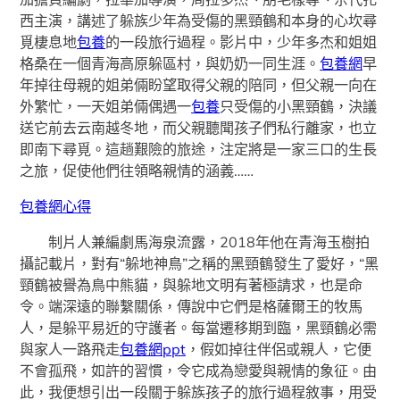
西主演，講述了躲族少年為受傷的黑頸鶴和本身的心坎尋
覓棲息地
包養
的一段旅行過程。影片中，少年多杰和姐姐
格桑在一個青海高原躲區村，與奶奶一同生涯。
包養網
早
年掉往母親的姐弟倆盼望取得父親的陪同，但父親一向在
外繁忙，一天姐弟倆偶遇一
包養
只受傷的小黑頸鶴，決議
送它前去云南越冬地，而父親聽聞孩子們私行離家，也立
即南下尋覓。這趟艱險的旅途，注定將是一家三口的生長
之旅，促使他們往領略親情的涵義……
包養網心得
制片人兼編劇馬海泉流露，2018年他在青海玉樹拍
攝記載片，對有“躲地神鳥”之稱的黑頸鶴發生了愛好，“黑
頸鶴被譽為鳥中熊貓，與躲地文明有著極請求，也是命
令。端深遠的聯繫關係，傳說中它們是格薩爾王的牧馬
人，是躲平易近的守護者。每當遷移期到臨，黑頸鶴必需
與家人一路飛走
包養網ppt
，假如掉往伴侶或親人，它便
不會孤飛，如許的習慣，令它成為戀愛與親情的象征。由
此，我便想引出一段關于躲族孩子的旅行過程敘事，用受