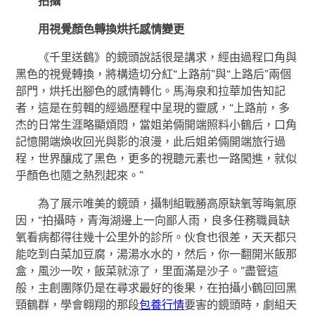
拍攝
用視覺顏色轉換烘托感情變更
《千里送鶴》的鏡頭說話很是講求，經由過程口角與
黑色的視覺轉換，將構造切分紅“上路前”與“上路后”兩個
部門，烘托出腳色的感情轉化。馬海泉和拉華加告知記
者，這是在剪輯的經過歷程中呈現的靈感，“上路前，多
杰的日常生涯略顯煩悶，當姐弟倆開端照料小鶴后，口角
記憶開端煥收回光與影的浪漫，此后姐弟倆開端旅行過
程，世界釀成了黑色，更多的視聽元素也一路闖進，就似
乎顏色也隨之熱烈起來。”
為了展示唯美的鏡頭，攝制組戰勝高原缺氧等晦氣原
因，“拍攝時，青海湖邊上一向鄙人雨，良多任務職員缺
氧看病都得往幾十公里外的診所。伙食也很差，天天都只
能吃到白菜加豆腐，湯湯水水的，然后，你一翻開米飯那
盒，風沙一吹，飯菜就涼了，里面滿是沙子。”盡管這
般，主創團隊仍是在尋求最好的後果，在拍攝小鶴回回黑
頸鶴群，學會翱翔的那段
包養行情
要害的鏡頭時，劇組天