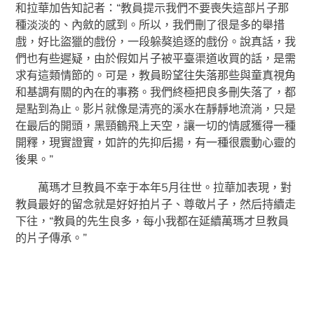
和拉華加告知記者：“教員提示我們不要喪失這部片子那
種淡淡的、內斂的感到。所以，我們刪了很是多的舉措
戲，好比盜獵的戲份，一段躲獒追逐的戲份。說真話，我
們也有些遲疑，由於假如片子被平臺渠道收買的話，是需
求有這類情節的。可是，教員盼望往失落那些與童真視角
和基調有關的內在的事務。我們終極把良多刪失落了，都
是點到為止。影片就像是清亮的溪水在靜靜地流淌，只是
在最后的開頭，黑頸鶴飛上天空，讓一切的情感獲得一種
開釋，現實證實，如許的先抑后揚，有一種很震動心靈的
後果。”
萬瑪才旦教員不幸于本年5月往世。拉華加表現，對
教員最好的留念就是好好拍片子、尊敬片子，然后持續走
下往，“教員的先生良多，每小我都在延續萬瑪才旦教員
的片子傳承。”