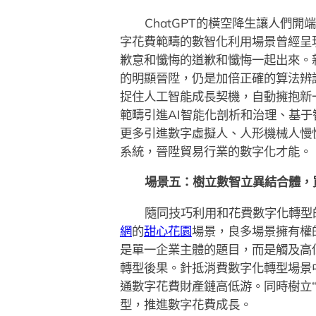
ChatGPT的橫空降生讓人們
字花費範疇的數智化利用場景曾經呈
歉意和懺悔的道歉和懺悔一起出來。
的明顯晉陞，仍是加倍正確的算法辨
捉住人工智能成長契機，自動擁抱新
範疇引進AI智能化剖析和治理、基
更多引進數字虛擬人、人形機械人慢
系統，晉陞貿易行業的數字化才能。
場景五：樹立數智立異結合體，
隨同技巧利用和花費數字化轉型
網
的
甜心花園
場景，良多場景擁有權
是單一企業主體的題目，而是觸及高
轉型後果。針抵消費數字化轉型場景
通數字花費財產鏈高低游。同時樹立
型，推進數字花費成長。