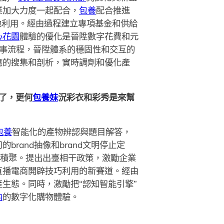
業加大力度一起配合，
包養
配合推進
地利用。經由過程建立專項基金和供給
心花園
體驗的優化是晉陞數字花費和元
事流程，晉陞體系的穩固性和交互的
應的搜集和剖析，實時調劑和優化產
了，更何
包養妹
況彩衣和彩秀是來幫
包養
智能化的產物辨認與題目解答，
and抽像和brand文明停止定
的積聚。提出出臺相干政策，激勵企業
直播電商開辟技巧利用的新賽道。經由
生態。同時，激勵把“認知智能引擎”
約
的數字化購物體驗。