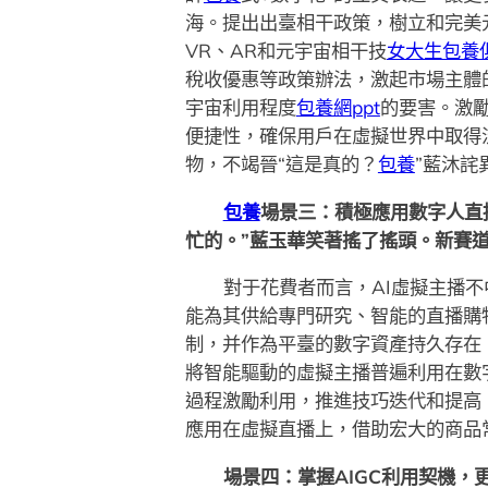
海。提出出臺相干政策，樹立和完美
VR、AR和元宇宙相干技
女大生包養
稅收優惠等政策辦法，激起市場主體
宇宙利用程度
包養網ppt
的要害。激勵
便捷性，確保用戶在虛擬世界中取得
物，不竭晉“這是真的？
包養
”藍沐詫
包養
場景三：積極應用數字人直
忙的。”藍玉華笑著搖了搖頭。新賽
對于花費者而言，AI虛擬主播
能為其供給專門研究、智能的直播購物
制，并作為平臺的數字資產持久存在
將智能驅動的虛擬主播普遍利用在數
過程激勵利用，推進技巧迭代和提高
應用在虛擬直播上，借助宏大的商品
場景四：掌握AIGC利用契機，