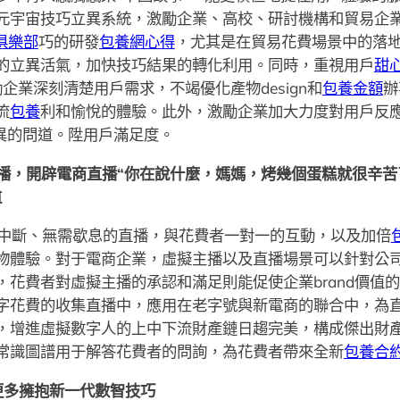
元宇宙技巧立異系統，激勵企業、高校、研討機構和貿易企
俱樂部
巧的研發
包養網心得
，尤其是在貿易花費場景中的落
的立異活氣，加快技巧結果的轉化利用。同時，重視用戶
甜
企業深刻清楚用戶需求，不竭優化產物design和
包養金額
辦
流
包養
利和愉悅的體驗。此外，激勵企業加大力度對用戶反
異的問道。陞用戶滿足度。
播，開辟電商直播“你在說什麼，媽媽，烤幾個蛋糕就很辛苦
道
不中斷、無需歇息的直播，與花費者一對一的互動，以及加倍
體驗。對于電商企業，虛擬主播以及直播場景可以針對公司的br
，花費者對虛擬主播的承認和滿足則能促使企業brand價值
字花費的收集直播中，應用在老字號與新電商的聯合中，為
，增進虛擬數字人的上中下流財產鏈日趨完美，構成傑出財產
常識圖譜用于解答花費者的問詢，為花費者帶來全新
包養合
更多擁抱新一代數智技巧