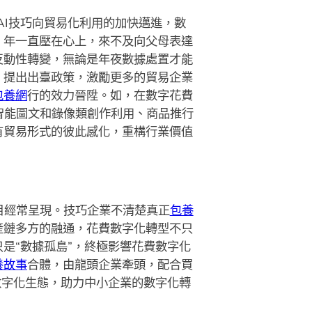
AI技巧向貿易化利用的加快邁進，數
。年一直壓在心上，來不及向父母表達
反動性轉變，無論是年夜數據處置才能
。提出出臺政策，激勵更多的貿易企業
包養網
行的效力晉陞。如，在數字花費
智能圖文和錄像類創作利用、商品推行
有貿易形式的彼此感化，重構行業價值
目經常呈現。技巧企業不清楚真正
包養
產鏈多方的融通，花費數字化轉型不只
是“數據孤島”，終極影響花費數字化
養故事
合體，由龍頭企業牽頭，配合買
數字化生態，助力中小企業的數字化轉