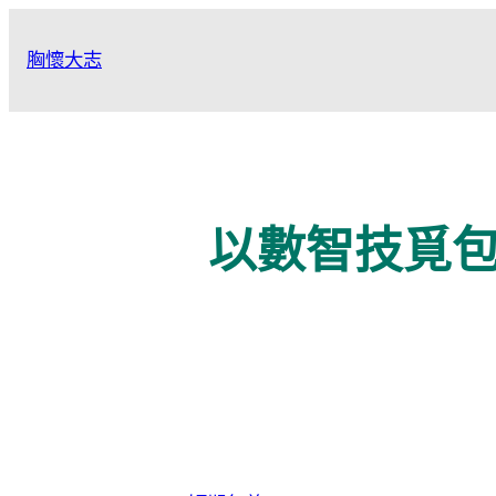
跳
至
胸懷大志
主
要
內
容
以數智技覓