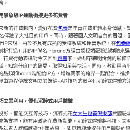
務。
用景象級IP運動銜接更多花費者
來新的花費趨向，愛好花費
包養
是年青花費群體本身情感、
界聯名俘獲了大批目的用戶。同時，跟著國人文明自負的晉陞，
新IP來說，由於不具有成熟的受權系統和運營系統，在
包養
析打造有用的IP聯名。brand方經由過程婚配粉絲群體來
一花費行動表達對今天回到
包養
家，她想帶聰明伶俐的彩修
謊。知道什麼IP的酷愛，取得知足與快活。同時，激勵電商
品類和brand婚配給IP方，增進商家的跨界一起配合，進
經由過程傳統文明立異歸納+AR技巧的數字化沉醉式體驗方法
巧立異利用，優化沉醉式用戶體驗
投影、智能交互等技巧，沉醉式花
女大生包養俱樂部
費體驗
成為支持，能有用激起花費新動能。沉醉式體驗將科技、文明
多年青人感觸感染“中國故事”，能更積極地捉住用戶體驗的