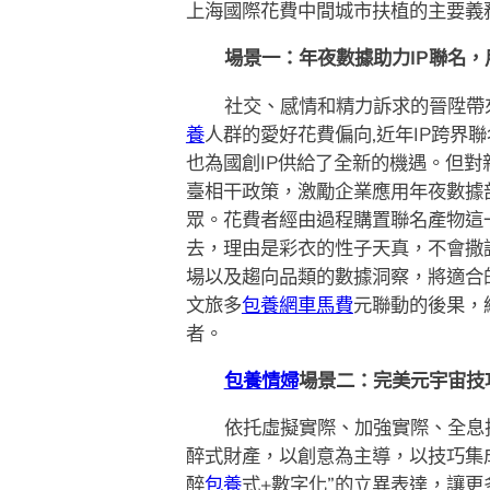
上海國際花費中間城市扶植的主要義
場景一：年夜數據助力IP聯名，
社交、感情和精力訴求的晉陞帶
養
人群的愛好花費偏向,近年IP跨
也為國創IP供給了全新的機遇。但對
臺相干政策，激勵企業應用年夜數據剖
眾。花費者經由過程購置聯名產物這
去，理由是彩衣的性子天真，不會撒
場以及趨向品類的數據洞察，將適合的
文旅多
包養網車馬費
元聯動的後果，
者。
包養情婦
場景二：完美元宇宙技
依托虛擬實際、加強實際、全息
醉式財產，以創意為主導，以技巧集
醉
包養
式+數字化”的立異表達，讓更