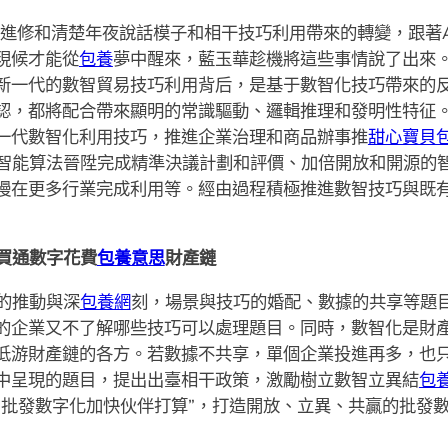
開端進修和清楚年夜說話模子和相干技巧利用帶來的轉變，跟著
現候才能從
包養
夢中醒來，藍玉華趁機將這些事情說了出來
新一代的數智貿易技巧利用背后，是基于數智化技巧帶來的
認，都將配合帶來顯明的常識驅動、邏輯推理和發明性特征
一代數智化利用技巧，推進企業治理和商品辦事推
甜心寶貝
于智能算法晉陞完成精準決議計劃和評價、加倍開放和開源的
慢在更多行業完成利用等。經由過程積極推進數智技巧與既
買通數字花費
包養意思
財產鏈
的推動與深
包養網
刻，場景與技巧的婚配、數據的共享等題
的企業又不了解哪些技巧可以處理題目。同時，數智化是財
低游財產鏈的各方。若數據不共享，單個企業投進再多，也只
中呈現的題目，提出出臺相干政策，激勵樹立數智立異結
包
“批發數字化加快伙伴打算”，打造開放、立異、共贏的批發