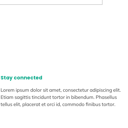
Stay connected
Lorem ipsum dolor sit amet, consectetur adipiscing elit.
Etiam sagittis tincidunt tortor in bibendum. Phasellus
tellus elit, placerat et orci id, commodo finibus tortor.