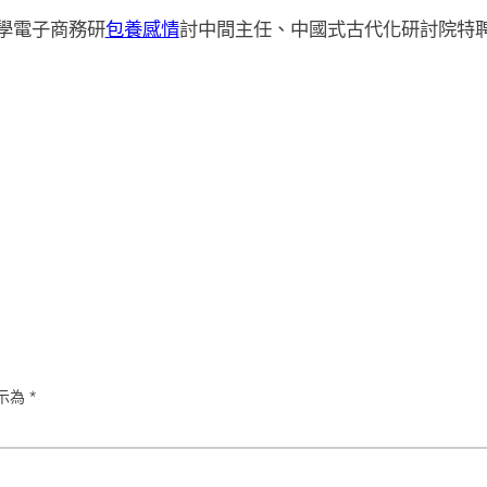
學電子商務研
包養感情
討中間主任、中國式古代化研討院特
示為
*