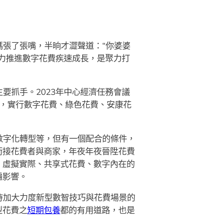
張了張嘴，半晌才澀聲道：“你婆婆
力推進數字花費疾速成長，是聚力打
要抓手。2023年中心經濟任務會議
費，實行數字花費、綠色花費、安康花
數字化轉型等，但有一個配合的條件，
銜接花費者與商家，年夜年夜晉陞花費
、虛擬實際、共享式花費、數字內在的
遍影響。
待加大力度新型數智技巧與花費場景的
型花費之
短期包養
都的有用道路，也是