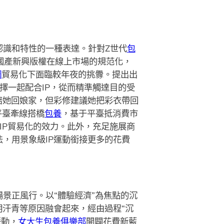
認識和特性的一種表達。針對Z世代
包
國產新興版權在線上市場的規范化，
網
貿易化下面臨較年夜的挑釁。提出出
選擇一起配合IP，從而精準觸達目的受
陪她回娘家，但彩修建議她把彩衣帶回
平臺牽線搭橋
包養
，基于平臺抵消費市
步IP貿易化的效力。此外，充足施展商
，用景象級IP運動銜接更多的花費
場景正風行。以“體驗經濟”為焦點的沉
汗青等原因融會起來，經由過程“沉
脈動，
女大生包養俱樂部
開闢花費新藍