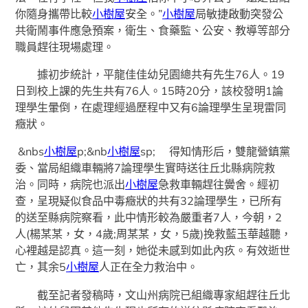
你隨身攜帶比較
小樹屋
安全。”
小樹屋
局敏捷啟動突發公
共衛鬧事件應急預案，衛生、食藥監、公安、教導等部分
職員趕往現場處理。
據初步統計，平龍佳佳幼兒園總共有先生76人。19
日到校上課的先生共有76人。15時20分，該校發明1論
理學生暈倒，在處理經過歷程中又有6論理學生呈現雷同
癥狀。
&nbs
小樹屋
p;&nb
小樹屋
sp; 得知情形后，雙龍營鎮黨
委、當局組織車輛將7論理學生實時送往丘北縣病院救
治。同時，病院也派出
小樹屋
急救車輛趕往黌舍。經初
查，呈現疑似食品中毒癥狀的共有32論理學生，已所有
的送至縣病院察看，此中情形較為嚴重者7人，今朝，2
人(楊某某，女，4歲;周某某，女，5歲)挽救藍玉華越聽，
心裡越是認真。這一刻，她從未感到如此內疚。有效逝世
亡，其余5
小樹屋
人正在全力救治中。
截至記者發稿時，文山州病院已組織專家組趕往丘北