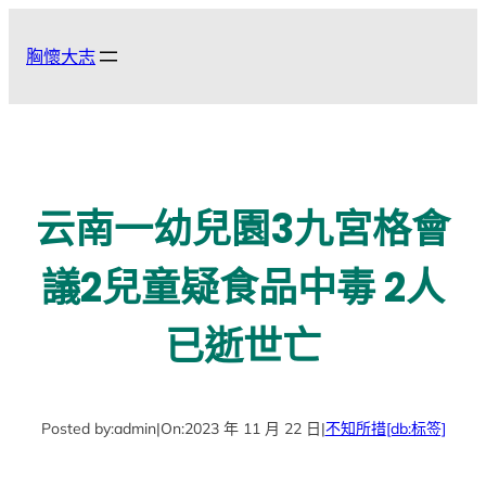
跳
至
胸懷大志
主
要
內
容
云南一幼兒園3九宮格會
議2兒童疑食品中毒 2人
已逝世亡
Posted by:
admin
|
On:
2023 年 11 月 22 日
|
不知所措
[db:标签]