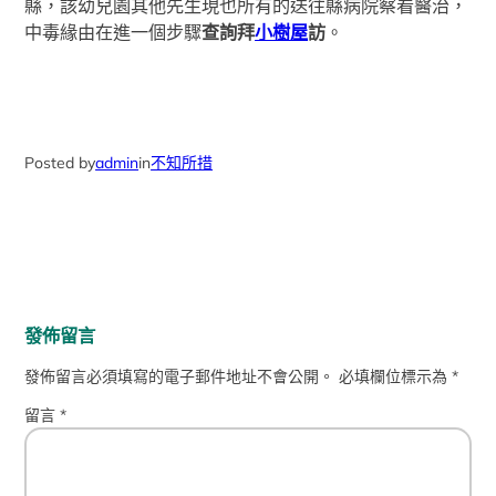
縣，該幼兒園其他先生現也所有的送往縣病院察看醫治，
中毒緣由在進一個步驟
查詢拜
小樹屋
訪
。
Posted by
admin
in
不知所措
發佈留言
發佈留言必須填寫的電子郵件地址不會公開。
必填欄位標示為
*
留言
*