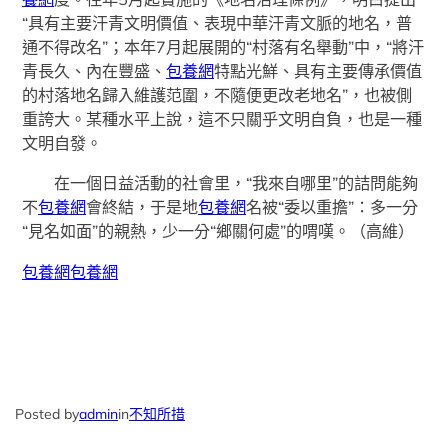
“具有主要汗青文明價值、表現中華汗青文脈的地名，普
通不得改名”；本年7月起展開的“村落有名舉動”中，“將汗
青長久、內在豐盛、
包養網
特點光鮮、具有主要傳承價值
的村落地名歸入維護范圍，不隨便更改老地名”，也被側
重誇大。某種水平上說，這不只關乎文明自負，也是一種
文明自發。
在一個日益活動的社會里，“我來自哪里”的詰問能夠
不
包養網
會終結，于是地
包養網
名被“委以重擔”：多一分
“見名如面”的親熱，少一分“鄉關何處”的喟嘆。（
高維
）
包養網
包養網
Posted by
admin
in
不知所措