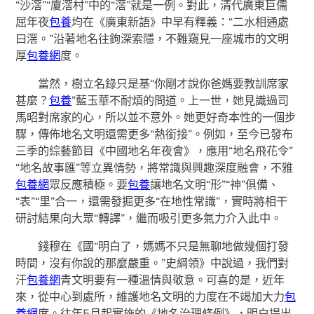
“沙滘”“廈滘村”中的“滘”就是一例。對此，清代廣東巨儒
屈年夜
包養
均在《廣東新語》中早有釋義：“二水相通處
曰滘。”沿著地名往鉤深索隱，不難窺見一座城市的文明
厚
包養網
度。
當然，樹立名錄只是基“你剛才說你爸媽要教訓席家
甚麼？
包養
”藍玉華不耐煩的問道。上一世，她見識過司
馬昭對席家的心，所以並不意外。她更好奇本性的一個步
驟，傳佈地名文明還需更多“熱銜接”。例如，至今已發布
三季的綜藝節目《中國地名年夜會》，應用“地名飛花令”
“地名故事匯”等立異情勢，將常識與興趣深度融會，不雅
包養網
眾反應積極。要
包養
讓地名文明“形”“神”俱備、
“表”“里”合一，還需發掘更多“在地性常識”，實時將相干
研討結果向大眾“轉譯”，繼而吸引更多氣力介入此中。
錢穆在《國“明白了，媽媽不只是無聊地做幾個打發
時間，沒有你說的那麼嚴重。”史綱領》中說過，我們對
汗
包養網
青文明要有一種溫情與敬意。可喜的是，近年
來，從中心到處所，維護地名文明的力度在不竭加大力
包
養網
度。往年5月起實施的《地名治理條例》，明白提出