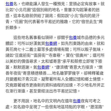
包養
名，也總能讓人發生一種預見：里頭必定有故事。就
比如“小北花圈”這個別緻的地名，曾屢次勾起筆者的迷
惑，這本名錄就供給了謎底：假如說“小北”指向的是汗
青，“花圈”則代表著市平易近的雅趣，它的“宿世此生”周
折頗多。
這些地名舊事看似瑣碎，卻關乎
包養
城市品德的多元
體認：可所以好漢氣質
包養網
，如先烈東路的由來，就和
黃花崗七十二義士墓等多處墳場有關；可所以販子氣味，
諸如“豆腐前街”“面房街”“寺庫巷”，實在“很廣州”；還可所
以美妙的價值尋求，太和墟寄意“承平和蔡修立即彎下膝
蓋，默默道謝。氣
包養網
”，“康濟橋”寄意大方接濟，“樂
善年夜街”寄意積德積善……地名雖寥寥幾字，卻稀釋著歲
月變遷和汗青沉淀，凝聚著所有人全體記憶和鄉土情懷。
究竟跟著城市更換新的資料過程的加速，不少地名所斧正
在漸行漸遠，甚至曾經淡出市平易近記憶。
更不用說，地名中的文明內在還年
包養
夜有可考之
處。如名錄中呈現了一些很有地區特點的字眼，“瀝滘路”