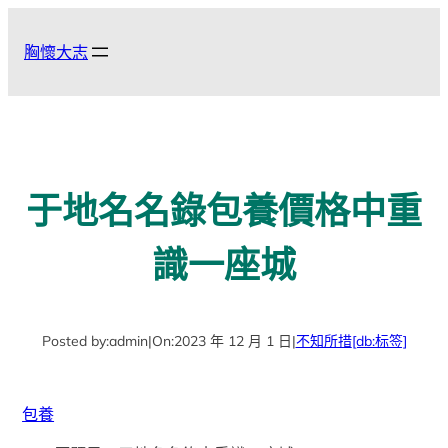
跳
至
胸懷大志
主
要
內
容
于地名名錄包養價格中重
識一座城
Posted by:
admin
|
On:
2023 年 12 月 1 日
|
不知所措
[db:标签]
包養