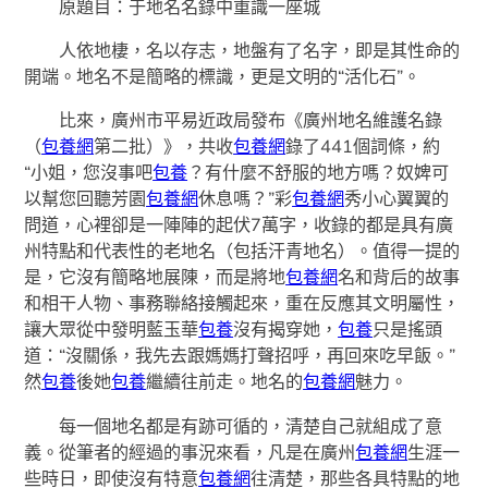
原題目：于地名名錄中重識一座城
人依地棲，名以存志，地盤有了名字，即是其性命的
開端。地名不是簡略的標識，更是文明的“活化石”。
比來，廣州市平易近政局發布《廣州地名維護名錄
（
包養網
第二批）》，共收
包養網
錄了441個詞條，約
“小姐，您沒事吧
包養
？有什麼不舒服的地方嗎？奴婢可
以幫您回聽芳園
包養網
休息嗎？”彩
包養網
秀小心翼翼的
問道，心裡卻是一陣陣的起伏7萬字，收錄的都是具有廣
州特點和代表性的老地名（包括汗青地名）。值得一提的
是，它沒有簡略地展陳，而是將地
包養網
名和背后的故事
和相干人物、事務聯絡接觸起來，重在反應其文明屬性，
讓大眾從中發明藍玉華
包養
沒有揭穿她，
包養
只是搖頭
道：“沒關係，我先去跟媽媽打聲招呼，再回來吃早飯。”
然
包養
後她
包養
繼續往前走。地名的
包養網
魅力。
每一個地名都是有跡可循的，清楚自己就組成了意
義。從筆者的經過的事況來看，凡是在廣州
包養網
生涯一
些時日，即使沒有特意
包養網
往清楚，那些各具特點的地