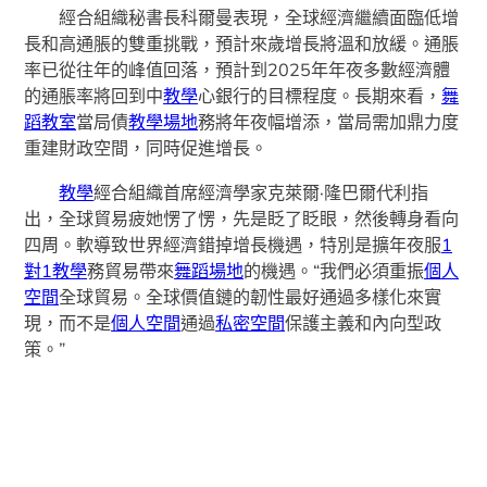
經合組織秘書長科爾曼表現，全球經濟繼續面臨低增
長和高通脹的雙重挑戰，預計來歲增長將溫和放緩。通脹
率已從往年的峰值回落，預計到2025年年夜多數經濟體
的通脹率將回到中
教學
心銀行的目標程度。長期來看，
舞
蹈教室
當局債
教學場地
務將年夜幅增添，當局需加鼎力度
重建財政空間，同時促進增長。
教學
經合組織首席經濟學家克萊爾·隆巴爾代利指
出，全球貿易疲她愣了愣，先是眨了眨眼，然後轉身看向
四周。軟導致世界經濟錯掉增長機遇，特別是擴年夜服
1
對1教學
務貿易帶來
舞蹈場地
的機遇。“我們必須重振
個人
空間
全球貿易。全球價值鏈的韌性最好通過多樣化來實
現，而不是
個人空間
通過
私密空間
保護主義和內向型政
策。”