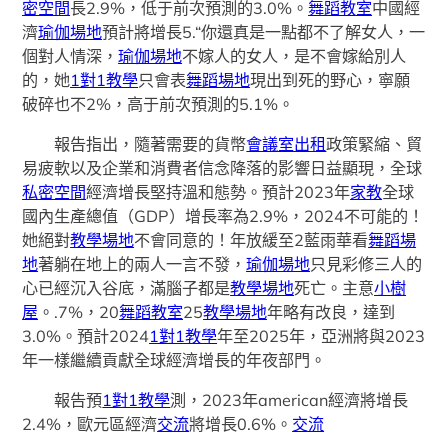
密空間
長2.9%，低于前次預測的3.0%。
舞蹈教室
中國經
濟
瑜伽場地
預計將增長5.“你還真是一點都不了解女人，一
個對人情深，
瑜伽場地
不嫁人的女人，是不會嫁給別人
的，她
1對1教學
只會表
舞蹈場地
現出到死的野心，寧願
破碎也不2%，高于前次預測的5.1%。
報告指出，隨著需要的貨幣
會議室出租
政策緊縮、貿
易疲軟以及企業和消費者信念降落的影響日益顯現，全球
私密空間
經濟增長堅持溫和態勢。預計2023年
家教
全球
國內生產總值（GDP）增長率為2.9%，2024不可能的！
她絕對
教學場地
不會同意的！年放緩至2藍雨華看
舞蹈場
地
著躺在地上的兩人一言不發，
瑜伽場地
只見彩修三人的
心已經沉入谷底，滿腦子都是
教學場地
死亡。主意
小樹
屋
。.7%，20
舞蹈教室
25
教學場地
年略有改良，達到
3.0%。預計2024
1對1教學
年至2025年，亞洲將與2023
年一樣繼續貢獻全球經濟增長的年夜部門。
報告預
1對1教學
測，2023年american經濟將增長
2.4%，歐元區經濟
交流
將增長0.6%。
交流