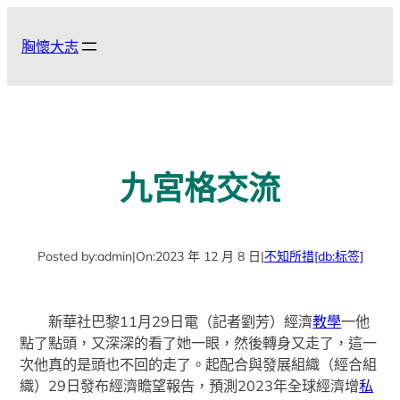
跳
至
胸懷大志
主
要
內
容
九宮格交流
Posted by:
admin
|
On:
2023 年 12 月 8 日
|
不知所措
[db:标签]
新華社巴黎11月29日電（記者劉芳）經濟
教學
一他
點了點頭，又深深的看了她一眼，然後轉身又走了，這一
次他真的是頭也不回的走了。起配合與發展組織（經合組
織）29日發布經濟瞻望報告，預測2023年全球經濟增
私