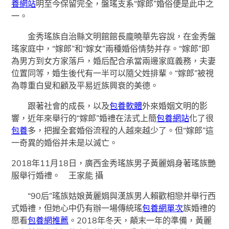
養網站
明至今保留完全，盤瑤支系“嫁郎”婚俗便是此中之
一。
金秀瑤族自治縣文明館館長龐曉華先容說，在金秀盤
瑤家庭中，“嫁郎”和“嫁女”兩種婚俗情勢并存。“嫁郎”即
為男方到女方家落戶，婚后配合承當兩邊家庭義務，夫妻
位置同等，婚生後代有一半可以隨父姓排輩。“嫁郎”被視
為尊重白叟和顧及平易近族興衰的美德。
跟著社會的成長，以及
包養軟體
外來婚姻文明的影
響，近年來舉行的“嫁郎”婚禮在法式上簡
包養網站
化了很
包養
多，把握全套婚俗流程的人越來越少了。但“嫁郎”這
一奇異的婚俗并未是以滅亡。
2018年11月18日，廣西金秀瑤族男子黃麗娟身著瑤族艷
服舉行婚禮。 王家能 攝
“90后”瑤族姑娘黃麗娟與漢族男人賴歡相戀并舉行西
式婚禮，但她心中仍有辦一場傳統瑤
包養網單次
族婚禮的
愿看
包養網推薦
。2018年冬天，顛末一年的準備，黃麗