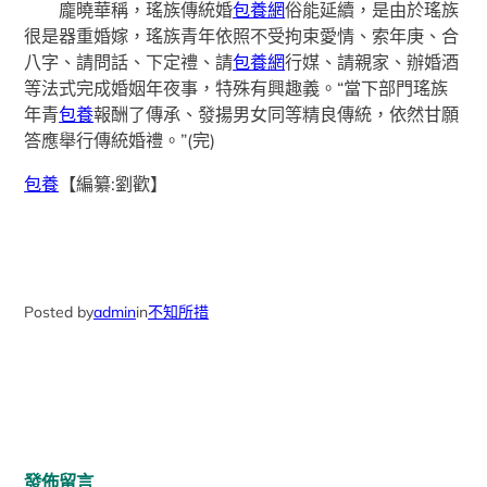
龐曉華稱，瑤族傳統婚
包養網
俗能延續，是由於瑤族
很是器重婚嫁，瑤族青年依照不受拘束愛情、索年庚、合
八字、請問話、下定禮、請
包養網
行媒、請親家、辦婚酒
等法式完成婚姻年夜事，特殊有興趣義。“當下部門瑤族
年青
包養
報酬了傳承、發揚男女同等精良傳統，依然甘願
答應舉行傳統婚禮。”(完)
包養
【編纂:劉歡】
Posted by
admin
in
不知所措
發佈留言