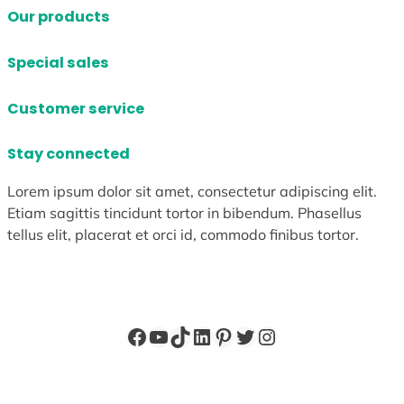
Our products
Special sales
Customer service
Stay connected
Lorem ipsum dolor sit amet, consectetur adipiscing elit.
Etiam sagittis tincidunt tortor in bibendum. Phasellus
tellus elit, placerat et orci id, commodo finibus tortor.
Facebook
YouTube
TikTok
LinkedIn
Pinterest
X
Instagram