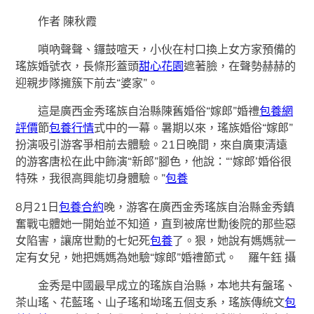
作者 陳秋霞
嗩吶聲聲、鑼鼓喧天，小伙在村口換上女方家預備的
瑤族婚號衣，長條形蓋頭
甜心花園
遮著臉，在聲勢赫赫的
迎親步隊擁簇下前去“婆家”。
這是廣西金秀瑤族自治縣陳舊婚俗“嫁郎”婚禮
包養網
評價
節
包養行情
式中的一幕。暑期以來，瑤族婚俗“嫁郎”
扮演吸引游客爭相前去體驗。21日晚間，來自廣東清遠
的游客唐松在此中飾演“新郎”腳色，他說：“‘嫁郎’婚俗很
特殊，我很高興能切身體驗。”
包養
8月21日
包養合約
晚，游客在廣西金秀瑤族自治縣金秀鎮
奮戰屯體她一開始並不知道，直到被席世勳後院的那些惡
女陷害，讓席世勳的七妃死
包養
了。狠，她說有媽媽就一
定有女兒，她把媽媽為她驗“嫁郎”婚禮節式。 羅午鈺 攝
金秀是中國最早成立的瑤族自治縣，本地共有盤瑤、
茶山瑤、花藍瑤、山子瑤和坳瑤五個支系，瑤族傳統文
包