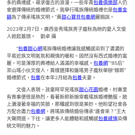
多的典禮感，尋求復古的浪漫，一些年青
包養俱樂部
人仍
會選擇傳統的婚禮節式。我舉行瑤族傳統婚禮也是
包養金
額
為了傳承瑤族文明。”黃
甜心寶貝包養網
麗娟說。
2023年2月7日，廣西金秀瑤族男子龐秋為她的愛人文俊
人掀起蓋頭。 劉卓 攝
“
包養甜心網
瑤族傳統婚禮讓我感觸感染到了濃濃的
平易近族文明氣氛和親情的暖和。固然沒有西式婚禮的富
麗，可是渾厚的典禮給人滿滿的幸福感。
包養網
”“85后”
茶山瑤小伙文俊人，異樣選擇和盤瑤男子龐秋舉辦“嫁郎”
婚禮節式，
包養
在本年2月結為
包養
夫妻。
文俊人表現，孩童時罕見瑤族
甜心花園
婚禮，村寨里
有喪事便很是熱烈，看著新郎新娘穿戴瑤族婚禮艷服，臉
上瀰漫著幸福的笑臉，那種感到很是美妙。他盼望社會各
方配合盡力
包養網
，將瑤族傳統婚俗傳承“誰會來？”王大
大聲問道。下往，讓更多人能體驗和感觸感
包養感情
染傳
統文明的魅力。