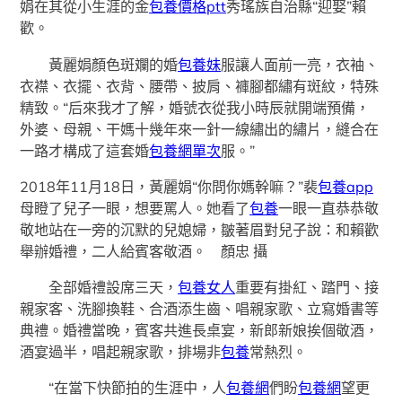
娟在其從小生涯的金
包養價格ptt
秀瑤族自治縣“迎娶”賴
歡。
黃麗娟顏色斑斕的婚
包養妹
服讓人面前一亮，衣袖、
衣襟、衣擺、衣背、腰帶、披肩、褲腳都繡有斑紋，特殊
精致。“后來我才了解，婚號衣從我小時辰就開端預備，
外婆、母親、干媽十幾年來一針一線繡出的繡片，縫合在
一路才構成了這套婚
包養網單次
服。”
2018年11月18日，黃麗娟“你問你媽幹嘛？”裴
包養app
母瞪了兒子一眼，想要罵人。她看了
包養
一眼一直恭恭敬
敬地站在一旁的沉默的兒媳婦，皺著眉對兒子說：和賴歡
舉辦婚禮，二人給賓客敬酒。 顏忠 攝
全部婚禮設席三天，
包養女人
重要有掛紅、踏門、接
親家客、洗腳換鞋、合酒添生齒、唱親家歌、立寫婚書等
典禮。婚禮當晚，賓客共進長桌宴，新郎新娘挨個敬酒，
酒宴過半，唱起親家歌，排場非
包養
常熱烈。
“在當下快節拍的生涯中，人
包養網
們盼
包養網
望更