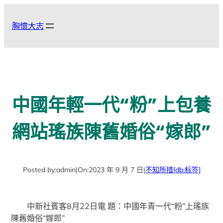
跳
至
胸懷大志
主
要
內
容
中國年輕一代“粉”上包養
網站瑤族陳舊婚俗“嫁郎”
Posted by:
admin
|
On:
2023 年 9 月 7 日
|
不知所措
[db:标签]
中新社賓客8月22日電 題：中國年青一代“粉”上瑤族
陳舊婚俗“嫁郎”