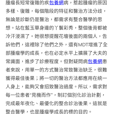
腫瘤長短常復雜的疾
包養網
病，惹起腫瘤的原因
多樣、復雜，每個階段的特征和醫治方法分歧，
無論是診斷仍是醫治，都需求有整合醫學的思
想。站在藍玉華身邊的丫鬟彩秀，整個後背都被
冷汗浸濕了。她很想提醒花壇後面的兩個人，告
訴他們，這裡除了他們之外，還有MDT增進了全
部腫瘤學的成長，也在必定水平上擴展了大夫的
常識面，進步了診療程度。但對疑問病
包養網
患
者來說，用單一的方式醫治常致醫治缺乏，很難
獲得最佳後果；將一切的醫治方法都應用在統一
人身上，能夠又會招致醫治過度。所以，需求對
每一位患者“見機而作”，制訂個別化診治計劃，
完成最年夜化、最優化的整合診治後果。這就是
整合醫學，也是腫瘤學成長的標的目的。