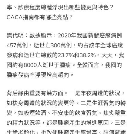
率、診療程度總體浮現出哪些變更與特色？
CACA指南都有哪些亮點？
樊代明：數據顯示，2020年我國新發癌癥病例
457萬例，逝世亡300萬例，約占該年全球癌癥
發病和逝世亡總數的23.7%和30.2%。天天，我
國約有8000人逝世于腫瘤。全體而言，我國的
腫瘤發病率浮現增高趨向。
背后緣由重要有幾方面。一是年夜周遭的狀況，
如棲身周遭的狀況的變更等。二是生涯習氣的轉
變，如吸煙飲酒、不安康的飲食習氣、焦炙嚴重
的精力狀況等，都是腫瘤產生的增進原因。三是
生齒老齡化，也致使腫瘤產生率增高。腫瘤發病