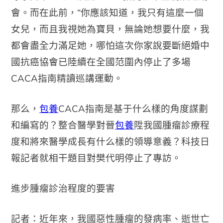
會。而在此前，“你應該知道，我只有這麼一個
女兒，而且我視她為寶貝，無論她想要什麼，我
都會盡全力滿足她，哪怕這次你家說要斷絕婚中
國抗癌協會已陸續在全國范圍內停止了多場
CACA指南精讀巡講運動。
那么，
包養
CACA指南是基于什么樣的角度謀劃
和編寫的？整合醫學對晉
包養
陞我國腫瘤診療程
度和將來醫學成長有什么樣的領導意義？科技日
報記者就相干題目對樊代明停止了專訪。
進步腫瘤診治程度的要害
記者：近年來，我國惡性腫瘤的發病率、逝世亡