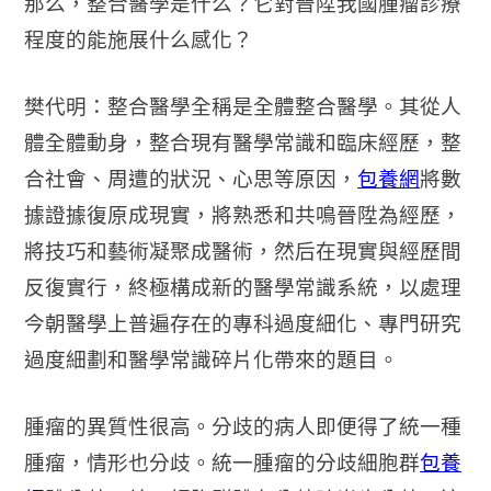
那么，整合醫學是什么？它對晉陞我國腫瘤診療
程度的能施展什么感化？
樊代明：整合醫學全稱是全體整合醫學。其從人
體全體動身，整合現有醫學常識和臨床經歷，整
合社會、周遭的狀況、心思等原因，
包養網
將數
據證據復原成現實，將熟悉和共鳴晉陞為經歷，
將技巧和藝術凝聚成醫術，然后在現實與經歷間
反復實行，終極構成新的醫學常識系統，以處理
今朝醫學上普遍存在的專科過度細化、專門研究
過度細劃和醫學常識碎片化帶來的題目。
腫瘤的異質性很高。分歧的病人即便得了統一種
腫瘤，情形也分歧。統一腫瘤的分歧細胞群
包養