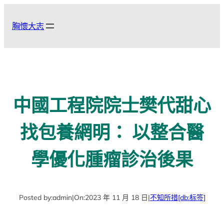
跳
至
胸懷大志
主
要
內
容
中國工程院院士樊代甜心
找包養網明： 以整合醫
學優化腫瘤診治後果
Posted by:
admin
|
On:
2023 年 11 月 18 日
|
不知所措
[db:标签]