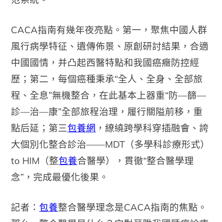
CACA指南有幾年夜亮點。第一，聚焦中國人群
風行病學特征、遺傳佈景、原創研討結果，合適
中國國情，并凸起西醫特點和我國癌癥防控經
歷；第二，每個癌種秉承“全人、全身、全部旅
程、全息”無機整合，在此基本上器重“防—篩—
診—治—康”全部旅程治理，履行關隘前移，重
點后延；第三
包養網
，繚繞跨學科穿插融會、誇
大個別化整合診治——MDT（多學科診療形式）
to HIM（整
包養
合醫學），貫徹“整合醫學理
念”，完成最優化後果。
記者：
包養
整合醫學理念是CACA指南的焦點。