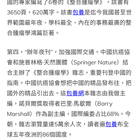
國的專家編寫了6卷的《整合腫瘤學》，該書有
3650頁，620萬字。該書
包養
是迄今我國甚至世
界範圍最年夜、學科最全、內在的事務最廣的整
合腫瘤學鴻篇巨著。
第四，“辦年夜刊”，加強國際交通。中國抗癌協
會和施普林格·天然團體（Springer Nature）結
合主辦了《整合腫瘤學》雜志，重要刊登中國的
指南。中國抗癌協會想把中國的精品發布往，把
國外的精品引出去。這
包養網
本雜志由我做主
編，諾貝爾獎取得者巴里·馬歇爾（Barry
Marshall）作為副主編，國際編委占比68%。今
朝，雜志瀏覽量達5萬余人次，讀者遍
包養
布全
球五年夜洲的86個國度。