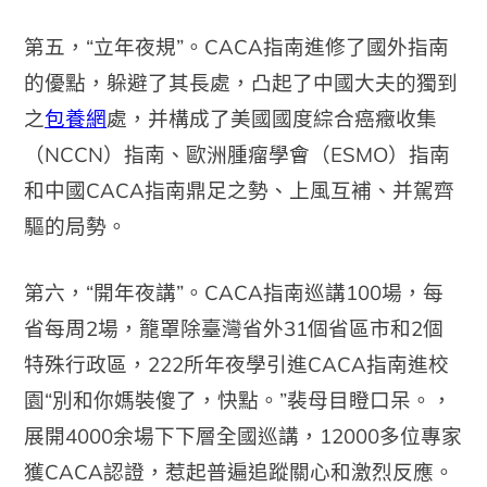
第五，“立年夜規”。CACA指南進修了國外指南
的優點，躲避了其長處，凸起了中國大夫的獨到
之
包養網
處，并構成了美國國度綜合癌癥收集
（NCCN）指南、歐洲腫瘤學會（ESMO）指南
和中國CACA指南鼎足之勢、上風互補、并駕齊
驅的局勢。
第六，“開年夜講”。CACA指南巡講100場，每
省每周2場，籠罩除臺灣省外31個省區市和2個
特殊行政區，222所年夜學引進CACA指南進校
園“別和你媽裝傻了，快點。”裴母目瞪口呆。，
展開4000余場下下層全國巡講，12000多位專家
獲CACA認證，惹起普遍追蹤關心和激烈反應。