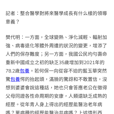
記者：整合醫學對將來醫學成長有什么樣的領導
意義？
樊代明：一方面，全球變熱、淨化減輕、輻射加
強、病毒退化等體外周遭的狀況的變更，增添了
人們的保存難度；另一方面，我國公民均勻壽命
重新中國成立之初的缺乏35歲增加到2021年的
78.2歲
包養
。若何保一向從容不迫的藍玉華突然
驚
包養
愕的抬起頭，滿臉的驚訝和不敢置信，沒
想到婆婆會說這種話，她也只會答應老公在徵得
父母同證各性命周期的安康，人類還缺乏成熟的
經歷。從年青人身上得出的經歷能醫治老年病
嗎？單病種的經歷能醫治共病嗎？上述情形西