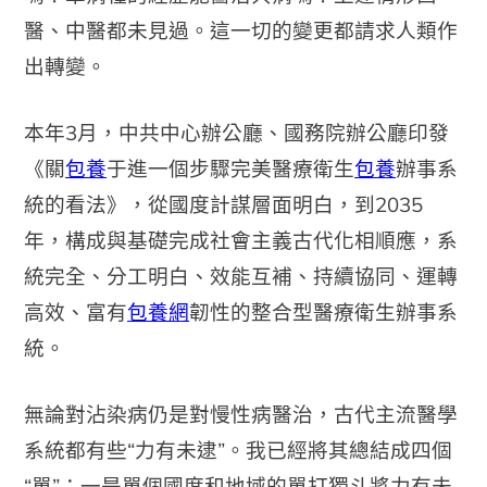
醫、中醫都未見過。這一切的變更都請求人類作
出轉變。
本年3月，中共中心辦公廳、國務院辦公廳印發
《關
包養
于進一個步驟完美醫療衛生
包養
辦事系
統的看法》，從國度計謀層面明白，到2035
年，構成與基礎完成社會主義古代化相順應，系
統完全、分工明白、效能互補、持續協同、運轉
高效、富有
包養網
韌性的整合型醫療衛生辦事系
統。
無論對沾染病仍是對慢性病醫治，古代主流醫學
系統都有些“力有未逮”。我已經將其總結成四個
“單”：一是單個國度和地域的單打獨斗將力有未