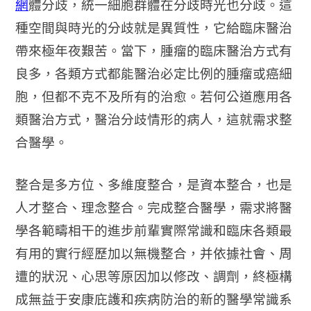
網
體分歧，統一細胞群體在分歧時光也分歧。這
種空間與時光的分歧就是異質性，它給臨床醫治
帶來極年夜艱苦。當下，腫瘤的臨床醫治方式有
良多，各類方式都能醫治必定比例的腫瘤或癌細
胞，但都不克不及所有的治愈。若何公道應用各
類醫治方式，醫治分歧情形的病人，這就需求整
合醫學。
整合是多方位、多維度整合，是資本整合，也是
人才整合、理念整合。完成整合醫學，需求將醫
學各範疇相干的進步前輩實際常識和臨床各類最
有用的實行經歷加以無機整合，并依據社會、周
遭的狀況、心思等原因加以修改、調劑，終極構
成無益于安康庇護和疾病防治的新的醫學常識系