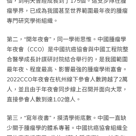
個，到明天曾經成長到了175個。這支步隊在腫
瘤學界，已成為我國甚至世界範圍最年夜的腫瘤
專門研究學術組織。
第二，“開年夜會”，同一學術思惟。中國腫瘤學
年夜會（CCO）是中國抗癌協會與中國工程院整
合醫學成長計謀研討院結合舉行的，是我國範圍
最年夜、程度最高、影響最強的腫瘤學術嘉會。
2022CCO年夜會在杭州線下參會人數跨越了2萬
人，並且由于年夜會同步線上召開并面向大眾，
直接參會人數到達1.02億人。
第三，“寫年夜書”，摸清學術底數。中國一直缺
少關于腫瘤學的體系專著。中國抗癌協會組織全