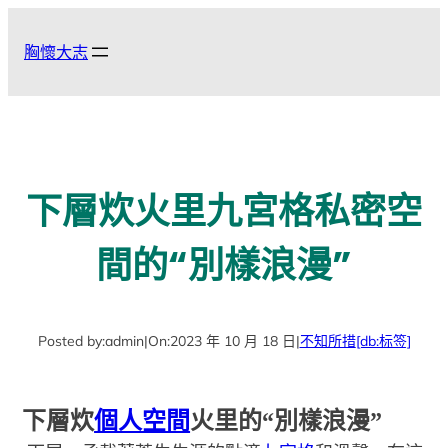
跳
至
胸懷大志
主
要
內
容
下層炊火里九宮格私密空
間的“別樣浪漫”
Posted by:
admin
|
On:
2023 年 10 月 18 日
|
不知所措
[db:标签]
下層炊
個人空間
火里的
“別樣浪漫”