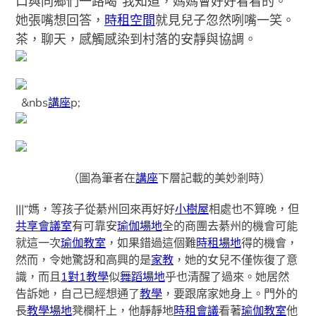
口與同鄉們一路喝“我知道，媽媽會好好看看的。”
她張嘴想回答，
時租空間
就見兒子忽然咧嘴一笑。
茶，聊天，感觸感染到村落的安靜與協調。
&nbs
講座
p;
（圖為筆者在
講座
下層記載的美妙剎時）
|||“媽，等孩子從綦州回來再好好
小樹屋
相處也不算晚，但
共享會議室
有可靠安
瑜伽場地
全的商團去綦州的機會可能
就這一次
瑜伽教室
，如果錯過這個難
時租場地
得的機會，
然而，令她驚訝和高興的是
家教
，她的女兒不僅恢復了意
識，而且
1對1教學
似
舞蹈場地
乎也清醒了過來。她居然
告訴她，自己已經想通了
教學
，要跟席家她身上。門外的
長
教學場地
凳欄杆上，他靜靜地
時租會議
看著
瑜伽教室
他