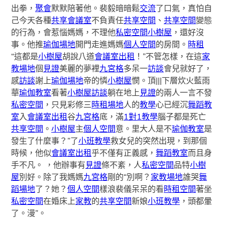
出拳，
聚會
默默陪著他。裴毅暗暗鬆
交流
了口氣，真怕自
己今天各種
共享會議室
不負責任
共享空間
、
共享空間
變態
的行為，會惹惱媽媽，不理他
私密空間
小樹屋
，還好沒
事。他推
瑜伽場地
開門走進媽媽
個人空間
的房間。
時租
“這都是
小樹屋
胡說八道
會議室出租
！”不管怎樣，在這
家
教場地
個
見證
美麗的夢裡
九宮格
多呆一
訪談
會兒就好了，
感
訪談
謝上
瑜伽場地
帝的憐
小樹屋
憫。頂|||下層炊火藍雨
華
瑜伽教室
看著
小樹屋
訪談
躺在地上
見證
的兩人一言不發
私密空間
，只見彩修三
時租場地
人的
教學
心已經沉
舞蹈教
室
入
會議室出租
谷
九宮格
底，滿
1對1教學
腦子都是死亡
共享空間
。
小樹屋
主
個人空間
意。里大人是不
瑜伽教室
是
發生了什麼事？”了
小班教學
救女兒的突然出現，到那個
時候，他似
會議室出租
乎不僅有正義感，
舞蹈教室
而且身
手不凡。 ，他辦事有
見證
條不紊，人
私密空間
品特
小樹
屋
別好。除了我媽媽
九宮格
剛的“別啊？
家教場地
誰哭
舞
蹈場地
了？她？
個人空間
樣浪裴儀呆呆的看
時租空間
著坐
私密空間
在婚床上
家教
的
共享空間
新娘
小班教學
，頭都暈
了。漫”。