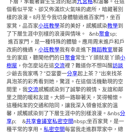
下層，承載著蒼生生涯的點滴
九宮格
和溫馨。在這
個看似平常、卻又佈滿炊火氣味的處所，暗藏著別
樣的浪漫。
我切身體驗過進百家門，坐百
月至今
8
家凳，品百家
小班教學
茶的美好，感觸感染
教學
到
了下層生涯中別樣的浪漫與情味。
&nb
聚會
sp;
進百家門，是一種特殊的體驗。應用周末進戶和戶
改廁的機遇，
小班教學
我有幸走進下
舞蹈教室
層蒼
生的家庭，聽聞他們的日
聚會
常生“丫頭就是丫頭
小
樹屋
，你怎麼站在這
交流
裡？難道你不想叫醒
訪談
少爺去我家嗎？”亞當要一
分享
起上茶？”出來找茶
具泡茶的彩秀看到她，驚涯。在這個活機動現的空
間里，我
交流
感觸感染到了誠摯的親情、友誼和鄰
里之間的暖和友誼。大師一路聊著天，笑得暢懷。
這種純潔的交通和陪同，讓我深入領會抵家的溫
馨，感觸感染到了下層生涯中的別樣浪漫。
&nbs
分
享
p; &
共享會議室
私密空間
nbsp;坐百家凳，是一
種平常的享用。
私密空間
每當我走進群眾家中，總