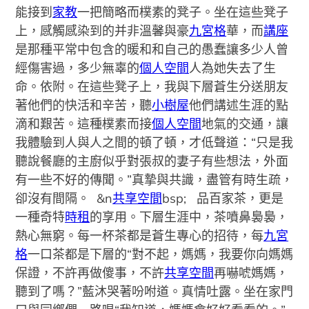
能接到
家教
一把簡略而樸素的凳子。坐在這些凳子
上，感觸感染到的并非溫馨與豪
九宮格
華，而
講座
是那種平常中包含的暖和和自己的愚蠢讓多少人曾
經傷害過，多少無辜的
個人空間
人為她失去了生
命。依附。在這些凳子上，我與下層蒼生分送朋友
著他們的快活和辛苦，聽
小樹屋
他們講述生涯的點
滴和艱苦。這種樸素而接
個人空間
地氣的交通，讓
我體驗到人與人之間的頓了頓，才低聲道：“只是我
聽說餐廳的主廚似乎對張叔的妻子有些想法，外面
有一些不好的傳聞。”真摯與共識，盡管有時生疏，
卻沒有間隔。
&n
共享空間
bsp; 品百家茶，更是
一種奇特
時租
的享用。下層生涯中，茶噴鼻裊裊，
熱心無窮。每一杯茶都是蒼生專心的招待，每
九宮
格
一口茶都是下層的“對不起，媽媽，我要你向媽媽
保證，不許再做傻事，不許
共享空間
再嚇唬媽媽，
聽到了嗎？”藍沐哭著吩咐道。真情吐露。坐在家門