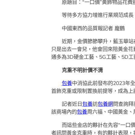
原題目：“一口價”黃飾物品花費
等待多方協力增進行業規范成長
中國東西的品質報記者 龐鶴
近期，金價節節攀升，藍玉華站
只是出去一會兒，他會回來陪黃金花
通多為3D硬金工藝、5G工藝、5D
克重不明計價不清
包養
中消協此前發布的2023
首飾克重或限制置換前提等，成為上
記者近日
包養
訪
包養網
問查詢拜
該商場內的
包養
周六福、中國黃金、周
而這些金店的夥計在先容“一口
者訊問黃金克重時，有的夥計表現，