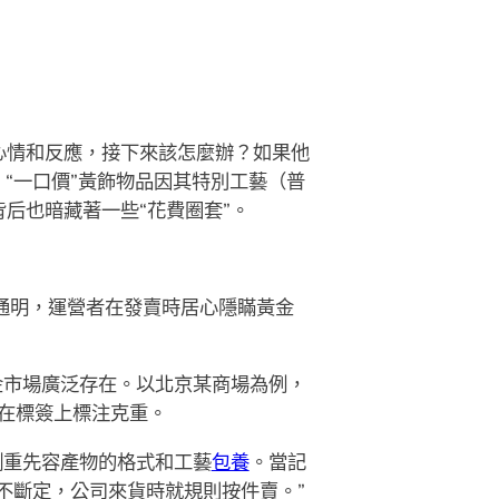
心情和反應，接下來該怎麼辦？如果他
“一口價”黃飾物品因其特別工藝（普
后也暗藏著一些“花費圈套”。
不通明，運營者在發賣時居心隱瞞黃金
金市場廣泛存在。以北京某商場為例，
未在標簽上標注克重。
側重先容產物的格式和工藝
包養
。當記
不斷定，公司來貨時就規則按件賣。”