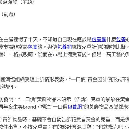
膠葛頻發（主題）
（副題）
在主屋裡愣了半天，不知道自己現在應該是
包養網
什麼
包養
費市場非常熱
包養
絡。與傳
包養網
統按克重計價的飾物比擬，
工藝），格式吸睛，從而在市場上備受喜愛。但是，高工藝的背
年全國消協組織受理上訴情形表露，“一口價”黃金因計價形式
訴熱門。
訪發明，“一口價”黃飾物品未昭示（告訴）克重的景象在黃
年夜生等brand，標注“一口價
包養網
”的黃飾物品基礎都
價”黃飾物品時，基礎不會自動告訴花費者黃金的克重，而是
按件出售，不按克重賣；有的夥計含混其辭：“也就幾克吧，