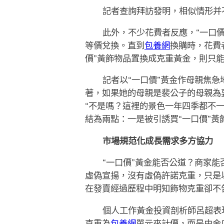
記者查詢拜訪發明，相似情形并
此外，不少花費者反應，“一口
等價兌換。直到
包養網
換購時，花費者
價”黃飾物品置換成克重黃金，則只
記者以“一口價”黃金作母親焦
著，如果她的母親是裴公子的母親為要
“不是嗎？這裡的景色一年四季都不
結為兩點：一是被引誘買“一口價”
市場規范化成長需求多方協力
“一口價”黃金能否公道？商家能否應
虛偽宣揚，沒有虛偽許諾克重，只是
在發賣經過歷程中明知飾物克重卻不
個人工作黃金投資剖析師呂超表
克重為
包養網
單元來計價，而是由金