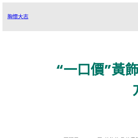
跳
至
胸懷大志
主
要
內
容
“一口價”黃