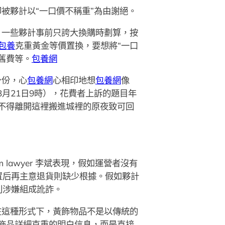
被夥計以“一口價不稱重”為由謝絕。
，一些夥計事前只誇大換購時劃算，按
包養
克重黃金等價置換，要想將“一口
舊費等。
包養網
身份，心
包養網
心相印地想
包養網
像
3月21日9時），花費者上訴的題目年
不得離開這裡搬進城裡的原夜致可回
 lawyer 李斌表現，假如運營者沒有
置后再主意退貨則缺少根據。假如夥計
則涉嫌組成訛詐。
在這種形式下，黃飾物品不是以傳統的
飾品詳細克重的明白信息，而是直接