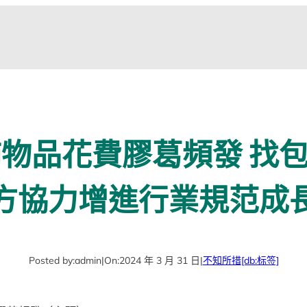
飾物品花費膠葛頻發 找
方協力增進行業規范成
Posted by:
admin
|
On:
2024 年 3 月 31 日
|
不知所措
[db:标签]