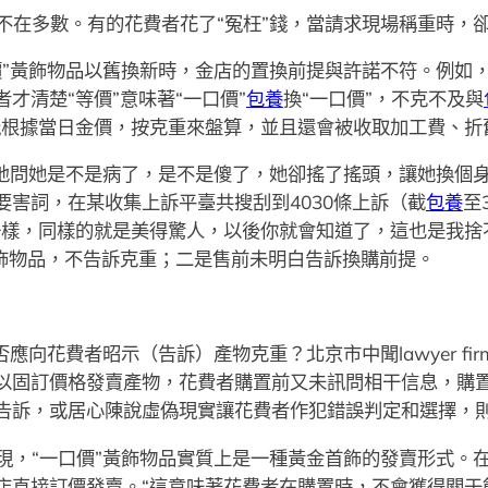
不在多數。有的花費者花了“冤枉”錢，當請求現場稱重時，卻
價”黃飾物品以舊換新時，金店的置換前提與許諾不符。例如
才清楚“等價”意味著“一口價”
包養
換“一口價”，不克不及與
能根據當日金價，按克重來盤算，並且還會被收取加工費、折
急地問她是不是病了，是不是傻了，她卻搖了搖頭，讓她換個
害詞，在某收集上訴平臺共搜刮到4030條上訴（截
包養
至
一樣，同樣的就是美得驚人，以後你就會知道了，這也是我捨
黃飾物品，不告訴克重；二是售前未明白告訴換購前提。
向花費者昭示（告訴）產物克重？北京市中聞lawyer firm
以固訂價格發賣產物，花費者購置前又未訊問相干信息，購
告訴，或居心陳說虛偽現實讓花費者作犯錯誤判定和選擇，
現，“一口價”黃飾物品實質上是一種黃金首飾的發賣形式。
店直接訂價發賣。“這意味著花費者在購置時，不會獲得關于