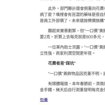
此外，部門夥計還會側重向花費
病了麼？嘴裡會有苦澀的藥味是很自
是員工外部價了，未來還按標價換購
聽起來實惠劃算，但“一口價”黃
要2克。折算上去每克就是800多元，
一位業內助士流露，“一口價”
立性強，商家利潤空間更年夜。
花費者易“踩坑”
“一口價”黃飾物品因克重不明
有媒體報道，本年春節前，濟南的
金手鐲，幾天后自行測重發明每克金價
包養