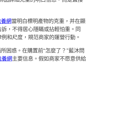
包養網
當明白標明產物的克重，并在顯
告訴，不得居心隱瞞或拈輕怕重。同
律例和尺度，規范商家的運營行動。
所困惑。在購置前“怎麼了？”藍沐問
包養網
主要信息。假如商家不愿意供給