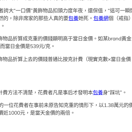
者誇大“一口價”黃飾物品扣頭力度年夜，還保值，“這可一
然的，除非席家的那些人真的要
包養
她死。
包養網
個（戒指）
”。
飾物品折算成克重的價錢顯明高于當日金價。如某brand黃金
而當日金價是539元/克。
黃飾物品折算上去的價錢普通比按克計費（現實克數×當日金
，計費方法不清楚，花費者凡是事后才發明本
包養
身“踩坑”。
一位花費者在事前未原告知克重的情形下，以1.38萬元的
近1000元，是當天金價的兩倍。