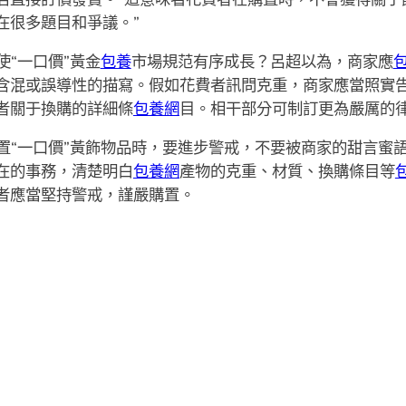
在很多題目和爭議。”
“一口價”黃金
包養
市場規范有序成長？呂超以為，商家應
含混或誤導性的描寫。假如花費者訊問克重，商家應當照實
者關于換購的詳細條
包養網
目。相干部分可制訂更為嚴厲的
置“一口價”黃飾物品時，要進步警戒，不要被商家的甜言蜜語
在的事務，清楚明白
包養網
產物的克重、材質、換購條目等
者應當堅持警戒，謹嚴購置。