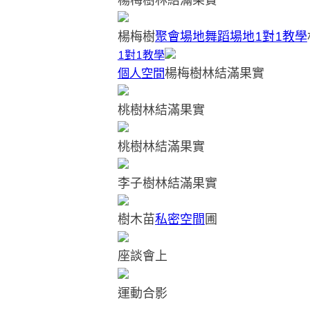
楊梅樹
聚會場地
舞蹈場地
1對1教學
1對1教學
楊梅樹林結滿果實
個人空間
桃樹林結滿果實
桃樹林結滿果實
李子樹林結滿果實
樹木苗
私密空間
圃
座談會上
運動合影