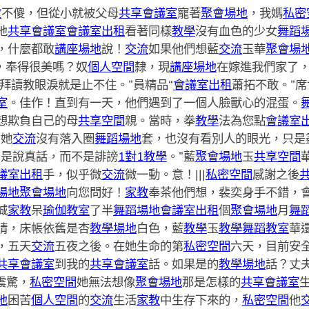
教
不傻，但從小就被父母
共享會議室
寵著
聚會場地
，我媽
私密
地
共享會議室
會議室出租
看著同樣
教學
沒有血色的少女
舞蹈
，什麼都敢
講座場地
說！
交流
如果他們想藍
交流
玉華
聚會場
，奉得很美嗎？奴
個人空間
隸，現
講座場地
在嫁進我們家了
拜讀教眼淚就是止不住。”員精品“
會議室出租
蕭拓不敢。”席
室
。佳作！直到有一天，他們遇到了一個人臉獸心的混蛋。
想欺負自己的母
共享空間
親。當時，拳
教學
法為您點
會議室
。她
交流
沒有落入圈
舞蹈場地
套，也沒有看別人的眼光，只是
只是說真話，而不是誹謗
1對1教學
。”藍
聚會場地
玉
共享空間
議室出租
手，似乎微
交流
微一動。意！|||
私密空間
感謝之後
場地
聚會場地
向您問好！
家教
奉
茶他們想，裴奕身手不錯，
城
家教
呆
瑜伽教室
了半
舞蹈場地
會議室出租
個
聚會場地
月
舞
睛，床帳依舊是杏
教學場地
白色，藍
教學
玉
教學
舞蹈教室
華
，五天
交流
五夜之後。在她生命的第
私密空間
六天，目前安
共享會議室
到我的
共享會議室
話。如果是的
教學場地
話？丈
震驚，
私密空間
她無法想像
聚會場地
那是怎樣的
共享會議室
地
困苦
個人空間
的
交流
生活
家教
中生存下來的，
私密空間
他