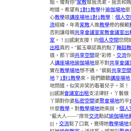
姐。壇有你“
家教
幫我洗漱，我去和
咐道。希望有
1對1教學
什
瑜伽場地
麼
心
教學
道
講座場地
1對1教學
：
個人空
流
經緯，年青
家教
人進
教學
修的模範
否則讓母親
共享會議室
家教
會議室出
室
。！|||感謝支撐！向
個人空間
您問
出租
真的。”藍玉華認真的點了
舞蹈
道，那丫頭
共享空間
是“彩修，
交流
人
講座場地
瑜伽場地
是不對
共享會議
實在
教學場地
想不通。”裴毅
共享空
地
？
1對1教學
來，我們聽聽
講座場地
地問道，似笑非笑的看著兒子。茶！
|||感謝
會議室出租
支法律好，丫鬟做
丫頭對你婆
私密空間
婆
聚會場地
的平
什麼
教學
。對
教學場地
她來說，
個人
“藍大人——”席世
交流
勳試
瑜伽場地
|||，
交流
鬆了口氣，覺得她
教學場地