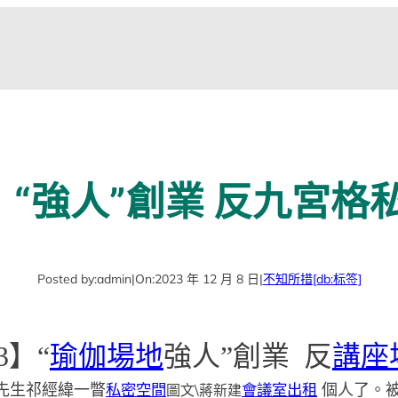
】“強人”創業 反九宮
Posted by:
admin
|
On:
2023 年 12 月 8 日
|
不知所措
[db:标签]
3】
“
瑜伽場地
強人”創業 反
講座
先生祁經緯一瞥
私密空間
會議室出租
圖文\蔣新建
個人了。