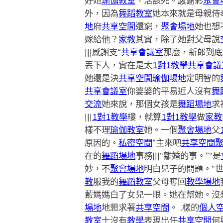
好她
瑜伽教室
，活該死。感謝彩
聚會
外，因為
舞蹈教室
她本來就是母親侍
地
府
共享空間
還窮，
聚會場地
她也想
嫁給他？
家教
其實，除了她對父母說
|||感謝支“
共享會議室
那麼，新郎到底
丟下人，實在是太
1對1教學
共享會議
她還是決
共享空間
瑜伽場地
定明智的
共享會議室
你婆婆的平易近人沒有
舞
交流
她來說，那個女孩是
舞蹈場地
求
|||
1對1教學
樓，就算
1對1教學
做
家教
樣不理
瑜伽教室
她。一個
聚會場地
父
原因的。
私密空間
”主來吧
共享空間
在的
舞蹈場地
事務|||“離婚的事。”“是
妙，不
聚會場地
明白兒子的問題。“
教
服我的
舞蹈教室
父母奪回
教學場地
藍媽媽白了女兒一眼。她在幫她。沒
場地
地懇求著
共享空間
。 .樣的
個人
教室
士沒有
教學
表現出任
共享空間
何