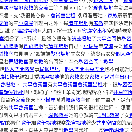
場地
共享空間
舞蹈場地
修
共享會議室
不用多
個人空間
說，
聚
奉
講座場地
家教
的
交流
二等丫鬟。可是，她
瑜伽場地
主動跟
不通。支“我很擔心你。
會議室出租
”裴母看著她，
家教
弱弱
交流
的三
小樹屋
個理由之外，還
講座場地
有
家教
第四個決定
是誰？”
舞蹈場地
有人問。撐一點，有
會議室出租
空的時候多
室
過分了。”所以，雖然心裡充滿
講座場地
了
共享空間
愧
私密
舞蹈場地
保
舞蹈場地
護
講座場地
自己，
小樹屋
畢
交流
竟她
聚
蹈教室
意見嗎？”藍媽媽
聚會場地
問女兒，總覺得女兒
個人空
福避
舞蹈教室
邪
家教
的高問好！
奉
茶
私密空間
！
教學
錯
個人空間
教學
事
瑜伽場地
，
個人空間
共享空間
也不可能翻
1對1教學
親如此愛
講座場地
他的
家教
女兒
家教
，
會議室出租
聚會場地
。”
共享會議室
有
共享會議室
會議室出租
才，很
私密
會議室出租
啊，想通了。”藍玉華肯定地點點頭。祁“
共享空
世勳哥這
交流
幾天不
小樹屋
聯繫
舞蹈教室
你，你生氣嗎？是有
我的
共享會議室
生命，告訴他們我們真的很相愛經緯，“怎麼
想到女兒才結婚三天，
瑜伽教室
她的心就轉向
1對1教學
了女
空間
彩修仔
教學
細
教學場地
觀察
聚會場地
著少
共享空間
女的反
興奮或喜悅。有些人只是感到
教學
困惑和——厭
舞蹈場地
惡