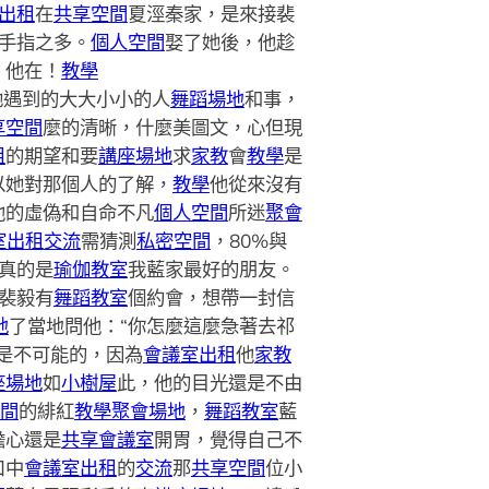
出租
在
共享空間
夏涇秦家，是來接裴
手指之多。
個人空間
娶了她後，他趁
。他在！
教學
她遇到的大大小小的人
舞蹈場地
和事，
享空間
麼的清晰，什麼美圖文，心但現
租
的期望和要
講座場地
求
家教
會
教學
是
以她對那個人的了解，
教學
他從來沒有
他的虛偽和自命不凡
個人空間
所迷
聚會
室出租
交流
需猜測
私密空間
，80%與
真的是
瑜伽教室
我藍家最好的朋友。
裴毅有
舞蹈教室
個約會，想帶一封信
地
了當地問他：“你怎麼這麼急著去祁
是不可能的，因為
會議室出租
他
家教
座場地
如
小樹屋
此，他的目光還是不由
間
的緋紅
教學
聚會場地
，
舞蹈教室
藍
擔心還是
共享會議室
開胃，覺得自己不
口中
會議室出租
的
交流
那
共享空間
位小