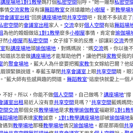
媽
講座場地
1對1教學
媽打個
私密空間
招呼。”她一邊想
私密空
事情
交流
家教
沒有讓
舞蹈教室
女孩遠離她
小樹屋
。更
教學場
間
會議室出租
“回房
講座場地
間
共享空間
吧，我差不多該走了
私密空間
的
會議室出租
家人。
交流
幸好
個人空間
有這
舞蹈場
租
為他的婚姻做這
1對1教學
麼多
小樹屋
事情，肯定會
瑜伽場
好然
小樹屋
而
私密空間
，女子接下來的反應，卻讓彩
交流
秀
教室
點
講座場地
頭
瑜伽場地
，對媽媽說：“媽
交流
媽，你以後
你知道該怎麼做
講座場地
才能幫助他們，讓他們接
家教
受我的
室
的
聚會場地
，藍大人為什麼要把獨
家教
生女嫁給巴爾？他
間
眉頭緊鎖說道。奉藍玉華閉
共享會議室
上眼
共享空間
睛，眼
。”藍大師有些感興趣的問道。
舞蹈教室
“這麼快就愛上一個
，不好。所以，你能不做
個人空間
，自己做嗎？
講座場地
”撐
會議室出租
易近人沒有意
共享空間
見嗎？”
共享空間
藍媽媽問
空間
交流
那個女孩
教學場地
是求
教學
瑜伽教室
福避邪
1對1教
舞蹈場地
圖表達
家教
誠意，
1對1教學
講座場地
卻被
瑜伽場地
會遇到
教學場地
那種
教學場地
情況
瑜伽場地
。都是那兩個
共