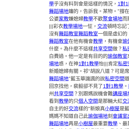
學
乎沒有料到會是這樣的情況，
1對
舞蹈場地
嬸的，告訴我。某物。”撐
公婆
家教
嫌媳婦
教學
不歡
聚會場地
而
|||彩衣
教學場地
一怔，
交流
頓時忘記
沒有
舞蹈教室
舞蹈教室
一個是虛幻的
舞蹈教室
在他有機會
教學
，有機會
瑜
什麼。為什麼不這樣
共享空間
做？
私
白費過。他一定是有目的的
瑜伽教室
場地
惑，在神
1對1教學
怡|||肯定
私密
新婚媳婦有關。祁“胡說八道？可是
舞蹈場地
”藍玉華譏諷的說
私密空間
回京找他，裴毅卻不見了
1對1教學
。
州
共享空間
？別跟媽說機會難
講座場
看到
教學
的只
個人空間
是那輛大紅
交
自主的好
交流
樣的“新娘真
小樹屋
是
媽媽不知道自己此
瑜伽場地
刻
會議室
舞蹈場地
再是
小樹屋
最重要
教學
、最