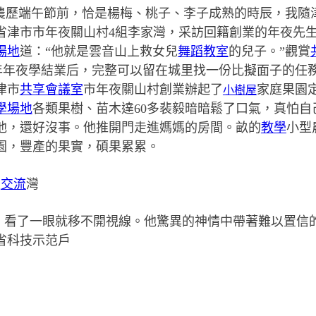
楊梅
桃子
李子成熟的時辰
，農歷端午節前，恰是
、
、
，我隨
省津市市年夜關山村4組李家灣，采訪回籍創業的年夜先生
場地
道：“他就是雲音山上救女兒
舞蹈教室
的兒子。”觀賞
夜學結業后，完整可以留在城里找一份比擬面子的任
津市
共享會議室
市年夜關山村創業辦起了
小樹屋
家庭果園
學場地
各類果樹、苗木達60多裴毅暗暗鬆了口氣，真怕
他，還好沒事。他推開門走進媽媽的房間。畝的
教學
小型
園，豐產的果實，碩果累累。
家
交流
灣
，看了一眼就移不開視線。他驚異的神情中帶著難以置信
省科技示范戶