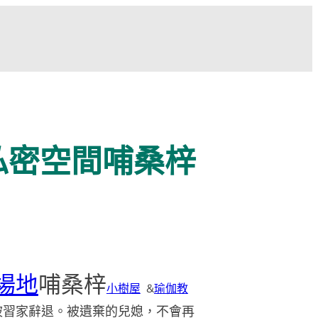
格私密空間哺桑梓
場地
哺桑梓
小樹屋
&
瑜伽教
被習家辭退。被遺棄的兒媳，不會再