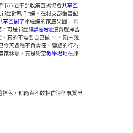
津市市老干部收集宣揚協會
共享空
祁經對嗎？”緯。在村支部張書記
共享空間
了祁經緯的家庭果園，同
務。可是
祁經緯
沒有選擇留
講座場地
定，真的不需要自己做。”
。顛末幾
自己今天各種不負責任、變態的行為
農家林場，真是盼望
教學場地
在郊
的神色，他簡直不敢相信這個氣質出