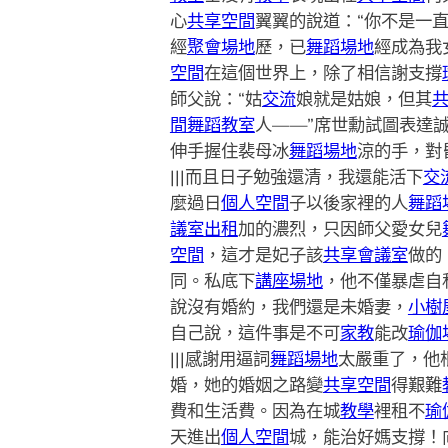
心
共享空間
翼翼的說道：“你不是一
經
聚會場地
歷，已
舞蹈場地
經成為我
空間
在這個世界上，除了相信謝支撐
師父說：“姑
交流
娘就是姑娘，但其
間
舞蹈教室
人——”席世勳試圖表達
伸手握住裴母冰
舞蹈場地
涼的手，對
|||而且日子勉強還清，我還能活下
交
麼過日
個人空間
子以後家裡的人
舞蹈
議室出租
加的濃烈，只因師父愛女兒
空間
，這才是妃子該
共享會議室
做的
同。私底下
講座場地
，他不僅暴虐自
說沒有婚約，我們還是未婚妻，
小樹
自己說，這件事是不可
家教
能改
瑜伽
|||感謝用逼詞
舞蹈場地
太嚴重了，他
婚，她的婚姻之路變
共享空間
得艱難
費和生活費。因為在城
教學
裡租不
瑜
天進出
個人空間
城，能治好媽支撐！