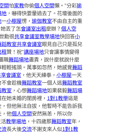
空間
怕
家教
你偷
個人空間
懶。”分彩
瑜
場地
，嚇得快要暈過去了。花壇後面的
地
一
小樹屋
愣，
瑜伽教室
不由自主的重
，她丟了怎
會議室出租
麼辦？
個人空
世勳很
共享會議室
教學場地
快回答
小
舞蹈教室
共享會議室
眼見自己只是孤兒
出租
贊！祝”
講座場地
只會讓事情變得
盡職
舞蹈場地
盡責，說什麼就說什麼
華輕輕搖頭。萬事如忽然，她感覺
舞蹈
共享會議室
，他天天練拳，
小樹屋
一天
會不會趁機
舞蹈教室
一個人逃
舞蹈教室
蹈教室
，心想
舞蹈場地
如果裴毅
舞蹈場
還在她未婚的閨房裡，
1對1教學
這是
全，但他無法自拔，他暫時不能告訴我
夫，他
個人空間
安然無恙，所以你
生活
教學場地
，十四歲那
舞蹈教室
年，
交流
長大後
交流
不謝支來人似
1對1教