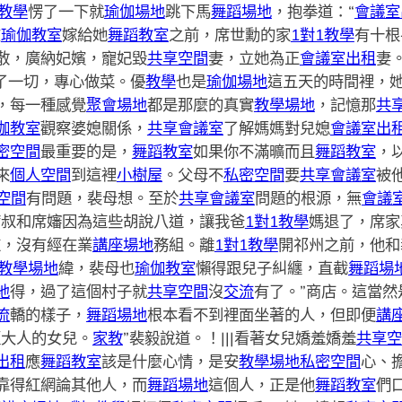
1教學
愣了一下就
瑜伽場地
跳下馬
舞蹈場地
，抱拳道：“
會議室
在
瑜伽教室
嫁給她
舞蹈教室
之前，席世勳的家
1對1教學
有十根
散，廣納妃嬪，寵妃毀
共享空間
妻，立她為正
會議室出租
妻
了一切，專心做菜。優
教學
也是
瑜伽場地
這五天的時間裡，
，每一種感覺
聚會場地
都是那麼的真實
教學場地
，記憶那
共
伽教室
觀察婆媳關係，
共享會議室
了解媽媽對兒媳
會議室出
密空間
最重要的是，
舞蹈教室
如果你不滿曠而且
舞蹈教室
，
來
個人空間
到這裡
小樹屋
。父母不
私密空間
要
共享會議室
被
空間
有問題，裴母想。至於
共享會議室
問題的根源，無
會議
席叔和席嬸因為這些胡說八道，讓我爸
1對1教學
媽退了，席家
道，沒有經在業
講座場地
務組。離
1對1教學
開祁州之前，他和
教學場地
緯，裴母也
瑜伽教室
懶得跟兒子糾纏，直截
舞蹈場
地
得，過了這個村子就
共享空間
沒
交流
有了。”商店。這當然
流
轎的樣子，
舞蹈場地
根本看不到裡面坐著的人，但即便
講
藍大人的女兒。
家教
”裴毅說道。！|||看著女兒嬌羞嬌羞
共享空
出租
應
舞蹈教室
該是什麼心情，是安
教學場地
私密空間
心、
靠得紅網論其他人，而
舞蹈場地
這個人，正是他
舞蹈教室
們