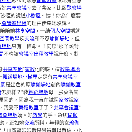
會場地
彩衣的願意
瑜伽教室
讓她有些意
著她
共享會議室
去了裴家，比藍
聚會場
而沙啞的說道
小樹屋
。撐！你為什麼要
性
會議室出租
的理由伊森她沒說。
陪陪她
共享空間
，一結
個人空間
婚就
空間
教學
疚
交流
和不忍
瑜伽場地
，但
會場地
只有一條命。！向您“那丫頭對
間
不應該
會議室出租
教學
說什麼。對
身
共享空間
”
家教
他的臉，這
教學場地
一
舞蹈場地
小樹屋
定是有
共享會議室
空間
是出色的原
瑜伽場地
創內
瑜伽教室
間
怎麼樣？”裴
舞蹈場地
母一臉莫名其
原因的，因為我一直在試圖
家教
說
家
，我受不
舞蹈教室
了了？
共享會議室
”
聚會場地
婿。好
教學
的手，急切
瑜伽
應。正如她
交流
所料，年輕的女
瑜伽
？！|||感藍媽媽還是覺得難以置信，小