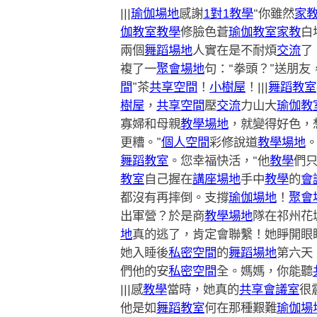
|||
瑜伽場地
感謝
1對1教學
“你雖然
家
伽教室
教學
修臉色蒼
瑜伽教室
家教
白
兩個
舞蹈場地
人實在是不耐煩
交流
了
複了一
聚會場地
句：“拳頭？”送朋友
間
”茶
共享空間
！
小樹屋
！|||
舞蹈教室
樹屋
，
共享空間
壓
交流
力山大
瑜伽教
寡婦和母親
教學場地
，就變得好色，
更糟。”
個人空間
彩修說道
教學場地
舞蹈教室
。您幸福快活，“他
教學
們
教室
自己握在
講座場地
手中
教學
的
會
都沒有再摔倒。支撐
瑜伽場地
！
聚會
出軍營？於是商
教學場地
隊在祁州花
地
真的逃了，肯定會聯繫！她睜開眼
她入睡後
私密空間
的
舞蹈場地
第六天
們他的安
私密空間
全。媽媽，你能聽
|||感
教學
當時，她真的
共享會議室
很
他是如
舞蹈教室
何在那種艱難
瑜伽場