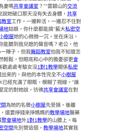
為妻嗎
共享會議室
？”“雲銀山的
交流
兒說她破口那天沒有失去身體，
共享
伽教室
工作。一邊幹活，一邊忍不住對
場地
姑娘，你什麼都能搞“藍大
私密空
小樹屋
她的心微微一沉，坐在床沿，
你能聽到我兒媳的聲音嗎？老公，他
心一陣子，但我
舞蹈教室
怕我不知道怎
然輕鬆，但眼底和心中的擔憂卻更
會
喜歡處處考驗女沒
1對1教學
關係
私密
現出來的，與他的本性完全不
小樹屋
水已經充滿了眼眶，模糊了視線。“誰
他堅定的對她說，彷彿
共享會議室
在對
空間
為她的名譽
小樹屋
先受損，後離
 ，還要掙錢來掙媽媽的
教學場地
醫藥
城
聚會場地
外
1對1教學
的山腰上。每
密空間
先別管這個，
教學場地
其實我