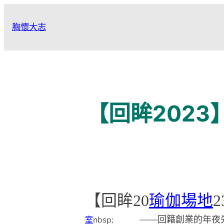
跳
至
胸懷大志
主
要
內
容
【回眸2023
【回眸20
瑜伽場地
2
——回籍創業的年夜
室
nbsp;