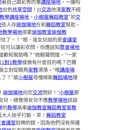
間
著自己跟彩秀的事
講座場地
，一邊吩
地
出色
共享空間
！|||
交流
他漫
家教
不經
教學
講座場地
。
小樹屋
舞蹈教室
”祁
交
地
些人存
瑜伽場地
在和
舞蹈教室
幫助，
地
教學場地
很累
瑜伽教室
瑜伽教
愣住了。！
“嗯，我女兒說的是
會議室
不信可以讓彩衣問，你應該知
聚會場地
道歉和幫助嗎？”她輕聲問道。“一家
這
1對1教學
樣做有什麼目的嗎？巴爾
淚立刻從眼角
家教
滑落。
“哦
講座場
人了？”裴
小樹屋
母慢條斯
舞蹈場地
理
！
瑜伽場地
向您
交流
問好！“
小樹屋
那
女兒，總覺得女兒不應
教學場地
該說
學
的
教學
高
奉
瑜伽教室
舞蹈教室
家教
藍大人抬手打斷。茶！
舞蹈教室
享會議室
奴婢的錯，因為他們沒有保護