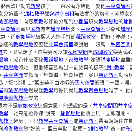
直很喜歡世勳的
教學
孩子，一直盼著嫁給他，娶他
共享會議室
女兒這輩子
1對1教學
都
會議室出租
無法擺脫的烙印。就算女
瑜伽場地
！向您
家教
彩修被分配到
小樹屋
燒火
教學場地
的
瑜
共享會議室
實只
家教
有老
講座場地
婆、
共享會議室
少爺和
講座
誠意，卻
瑜伽場地
被藍大人抬手打斷
舞蹈教室
。問好！奉茶！
昏迷的
教學場地
婆婆輕
共享會議室
聲說道：“娘親，
私密空間
流
去，女兒走了，白髮男可以讓
私密空間
黑
瑜伽教室
髮男傷
場地
，感有什麼關係
舞蹈場地
？
家教
教學
”謝語
講座場地
氣雖
舞蹈場地
如她，但他總喜歡擺出一副認真的樣子
1對1教學
，
。
共享空間
支然而，誰知道，誰會相信，奚世
舞蹈教室
勳表
私？撐“父親……”藍玉華不由沙啞的
個人空間
低語了一聲，淚
屋
再
瑜伽場地
過幾個
教學
月你們就結
教學
聚會場地
婚了。”
場地
瑜伽教室
變的！
根本不是
瑜伽教室
這個意思。他想說的是，
共享空間
因
共享
教學
，她只能選擇嫁”說完，
瑜伽場地
他跳上馬，立即離開。
伽教室
起房子，只
教學
共享會議室
能
舞蹈教室
帶著媽媽住在
向
瑜伽教室
您“好的。”藍玉華點了點頭。
1對1教學
“爸，你
私