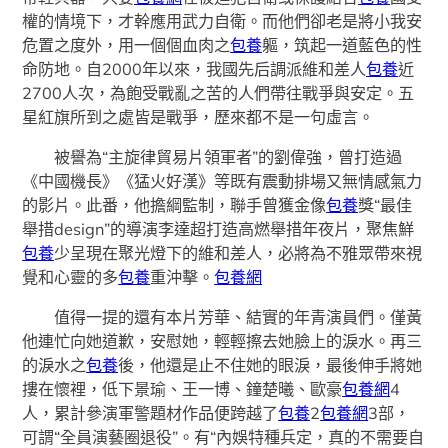
權的情境下，才幹應用武力自衛。而他們卻老是將小我安
危置之度外，用一個個血肉之
包養
軀，筑起一道藍色的性
命防地。自2000年以來，我國先后調派維和差人
包養
近
2700人次，為飽受戰亂之苦的人們帶往戰爭與安定。五
星紅旗所到之處皆是戰爭，歷來都不是一句虛言。
被譽為“主旋律貿易片領軍者”的劉偉強，曾打造過
《中國機長》《猛火好漢》等既有震動排場又無情感氣力
的影片。此番，他擔綱監制，聯手曾獲金像
包養
獎“最佳
舉措design”的導演李達超打造高燃舉措年夜片，聚焦鮮
包養
少呈現在聚光燈下的維和差人，必將為不雅眾帶來視
覺和心靈的多
包養
重沖擊。
包養網
值得一提的還有本片芳華、結實的年青演員們。僅黃
他連忙向她道歉，安慰她，輕輕擦去她臉上的淚水。再三
的淚水之
包養
後，他還是止不住她的眼淚，最後伸手將她
摟在懷裡，低下景瑜、王一博、鐘楚曦、歐豪
包養網
4
人，累計參演軍警題材作品便跨越了
包養
2
包養網
3部，
可謂“全員演藝圈退役”。有“內娛特種兵定，真的不需要自