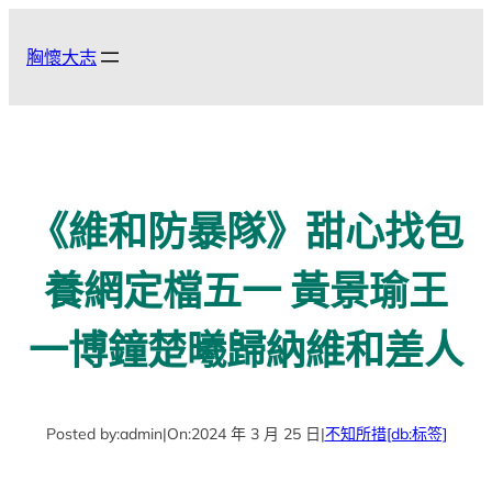
跳
至
胸懷大志
主
要
內
容
《維和防暴隊》甜心找包
養網定檔五一 黃景瑜王
一博鐘楚曦歸納維和差人
Posted by:
admin
|
On:
2024 年 3 月 25 日
|
不知所措
[db:标签]