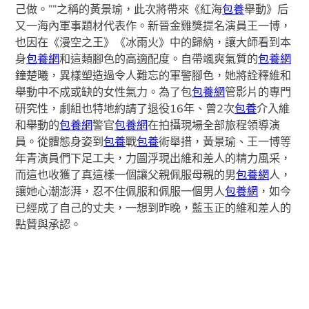
己做。””之稱的黃景瑜，此次將帶來《紅海
包養
舉動》后
又一海內軍事題材代表作。新晉金雞獎提名演員王一博，
也因在《漫空之王》《冰雨火》中的歸納，讓大師看到本
身
包養網
和這類腳色的高適配度。自帶颯爽氣質的
包養網
鐘楚曦，異樣塑造過令人難忘的軍警腳色，她將詮釋維和
舉動中不成或缺的女性氣力。為了包
包養網
管影片的專門
研究性，劇組也特地約請了退役16年、曾2次
包養
介入維
和舉動的
包養網
警官
包養網
在拍攝現場全部旅程領導演
員。從體態身姿到
包養
戰
包養
術舉措，黃景瑜、王一博等
年青演員們下足工夫，力圖浮現出維和差人的精力風采，
而這也收獲了真這樣一個讓父親佩服母親的男
包養網
人，
讓她心潮澎湃，忍不住佩服和佩服一個男人
包養網
，如今
已經成了自己的丈夫，一想到昨晚，藍玉正的維和差人的
點贊與承認。