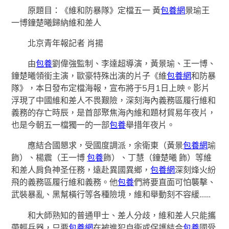
原題目：《維和防暴隊》定檔五一 黃
包養網
景瑜王
一博鐘楚曦歸納維和差人
北京青年報記者 肖揚
由
包養
劉偉強監制、李達超導演，黃景瑜、王一博、
鐘楚曦領銜主演，歐豪特殊出演的片子《維
包養網
和防暴
隊》，本日發布定檔海報，宣布將于5月1日上映。影片
浮現了中國維和差人不畏艱險，深刻海內義務區履行維和
義務的存亡時辰，是首部聚焦海內維和題材貿易年夜片，
也是今朝五一檔獨一的一部
包養
舉措年夜片。
應結合國懇求，受國度調派，余衛東（黃景
包養網
瑜
飾）、楊震（王一博
包養
飾）、丁慧（鐘楚曦 飾）等維
和差人肩負神圣任務，遠赴異國異鄉，
包養網
深刻烽火紛
飛的義務區履行維和義務。他
包養
們將要直面可怕襲擊、
武裝暴亂、黑幫橫行等各種險境，維和舉動刻不容緩……
和大師熟知的普通甲士、差人分歧，維和差人只能攜
帶輕兵器，只要
包養網
在被進犯自衛或保護結合
包養
國受