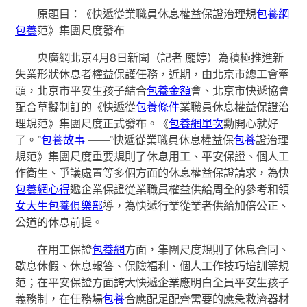
原題目：《快遞從業職員休息權益保證治理規
包養網
包養
范》集團尺度發布
央廣網北京4月8日新聞（記者 龐婷）為積極推進新
失業形狀休息者權益保護任務，近期，由北京市總工會牽
頭，北京市平安生孩子結合
包養金額
會、北京市快遞協會
配合草擬制訂的《快遞從
包養條件
業職員休息權益保證治
理規范》集團尺度正式發布。《
包養網單次
勳開心就好
了。”
包養故事
——”快遞從業職員休息權益保
包養
證治理
規范》集團尺度重要規則了休息用工、平安保證、個人工
作衛生、爭議處置等多個方面的休息權益保證請求，為快
包養網心得
遞企業保證從業職員權益供給周全的參考和領
女大生包養俱樂部
導，為快遞行業從業者供給加倍公正、
公道的休息前提。
在用工保證
包養網
方面，集團尺度規則了休息合同、
歇息休假、休息報答、保險福利、個人工作技巧培訓等規
范；在平安保證方面誇大快遞企業應明白全員平安生孩子
義務制，在任務場
包養
合應配足配齊需要的應急救濟器材