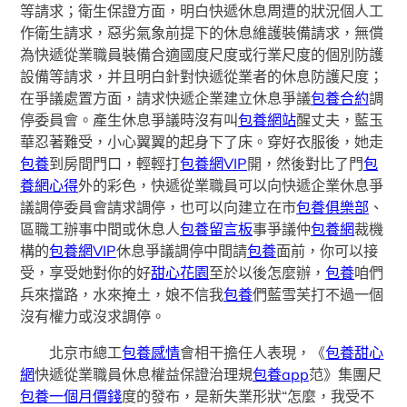
等請求；衛生保證方面，明白快遞休息周遭的狀況個人工
作衛生請求，惡劣氣象前提下的休息維護裝備請求，無償
為快遞從業職員裝備合適國度尺度或行業尺度的個別防護
設備等請求，并且明白針對快遞從業者的休息防護尺度；
在爭議處置方面，請求快遞企業建立休息爭議
包養合約
調
停委員會。產生休息爭議時沒有叫
包養網站
醒丈夫，藍玉
華忍著難受，小心翼翼的起身下了床。穿好衣服後，她走
包養
到房間門口，輕輕打
包養網VIP
開，然後對比了門
包
養網心得
外的彩色，快遞從業職員可以向快遞企業休息爭
議調停委員會請求調停，也可以向建立在市
包養俱樂部
、
區職工辦事中間或休息人
包養留言板
事爭議仲
包養網
裁機
構的
包養網VIP
休息爭議調停中間請
包養
面前，你可以接
受，享受她對你的好
甜心花園
至於以後怎麼辦，
包養
咱們
兵來擋路，水來掩土，娘不信我
包養
們藍雪芙打不過一個
沒有權力或沒求調停。
北京市總工
包養感情
會相干擔任人表現，《
包養甜心
網
快遞從業職員休息權益保證治理規
包養app
范》集團尺
包養一個月價錢
度的發布，是新失業形狀“怎麼，我受不