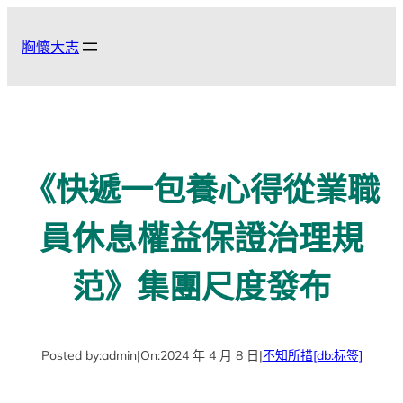
跳
至
胸懷大志
主
要
內
容
《快遞一包養心得從業職
員休息權益保證治理規
范》集團尺度發布
Posted by:
admin
|
On:
2024 年 4 月 8 日
|
不知所措
[db:标签]