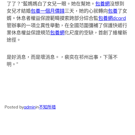
了了？”藍媽媽白了女兒一眼。她在幫她。
包養網
沒想到
女兒才結婚
包養一個月價錢
三天，她的心就轉向
包養
了女
婿。休息者權益保證範疇摸索跨部分綜合監
包養網dcard
管辦事的一項立異性舉動，在全國范圍彌補了保護快遞行
業休息權益保證規范
包養網
化尺度的空缺，首創了維權新
途徑。
是好消息，而是壞消息。，裴奕在祁州出事，下落不
明。”
Posted by
admin
in
不知所措