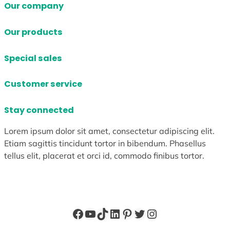
Our company
Our products
Special sales
Customer service
Stay connected
Lorem ipsum dolor sit amet, consectetur adipiscing elit.
Etiam sagittis tincidunt tortor in bibendum. Phasellus
tellus elit, placerat et orci id, commodo finibus tortor.
Facebook
YouTube
TikTok
LinkedIn
Pinterest
X
Instagram