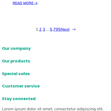
READ MORE
→
1
2
3
…
5,795
Next
→
Our company
Our products
Special sales
Customer service
Stay connected
Lorem ipsum dolor sit amet, consectetur adipiscing elit.