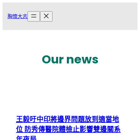
跳
至
胸懷大志
主
要
內
容
Our news
王毅吁中印將邊界問題放到適當地
位 防秀傳醫院體檢止影響雙邊關系
年夜局