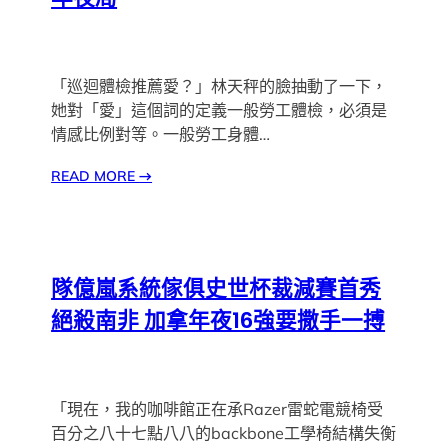
「巡迴體檢推薦愛？」林天秤的臉抽動了一下，
她對「愛」這個詞的定義一般勞工體檢，必須是
情感比例對等。一般勞工身體…
READ MORE
→
隊億嵐系統傢俱史世杯裁減賽首秀
絕殺南非 加拿年夜16強要撒手一搏
「現在，我的咖啡館正在承Razer雷蛇電競椅受
百分之八十七點八八的backbone工學椅結構失衡