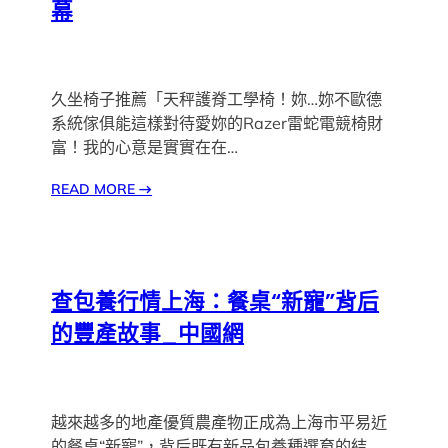
幕
久坐椅子推薦「天秤護脊工學椅！妳…妳不歐德
系統傢俱能這樣對待愛妳的Razer雷蛇電競椅財
富！我的心意是實實在在…
READ MORE
→
查包養行情上海：餐桌“新寵”背后
的豐產故事_中國網
越來越多的地產優質農產物正成為上海市平易近
的餐桌“新寵”，背后既有新品包養種選育的結