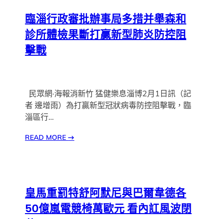
臨淄行政審批辦事局多措并舉森和
診所體檢果斷打贏新型肺炎防控阻
擊戰
民眾網·海報消新竹 猛健樂息淄博2月1日訊（記
者 邊增雨）為打贏新型冠狀病毒防控阻擊戰，臨
淄區行…
READ MORE
→
皇馬重罰特舒阿默尼與巴爾韋德各
50億嵐電競椅萬歐元 看內訌風波閉